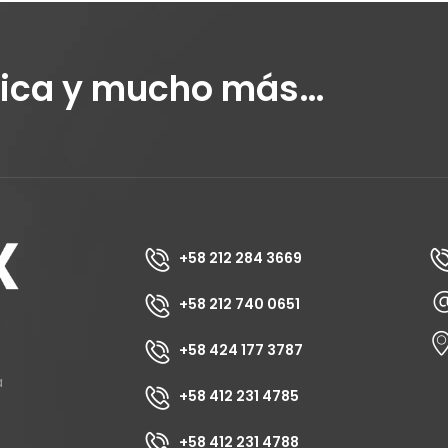
tica y mucho más…
+58 212 284 3669
+58 212 740 0651
+58 424 177 3787
a
+58 412 231 4785
+58 412 231 4788