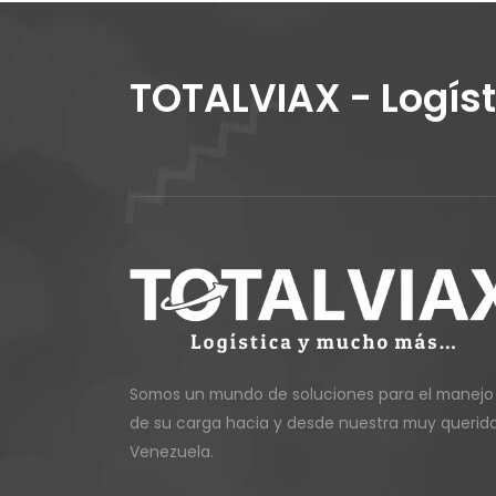
TOTALVIAX - Logís
Somos un mundo de soluciones para el manejo
de su carga hacia y desde nuestra muy querid
Venezuela.