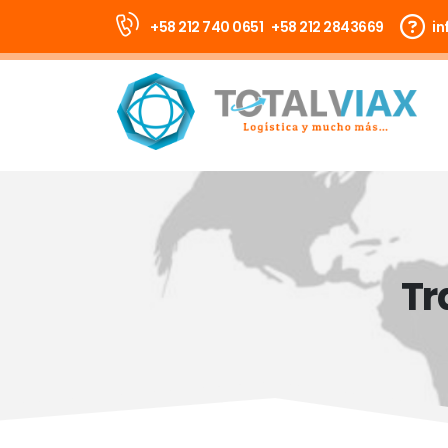
+58 212 740 0651
+58 212 2843669
in
Tr