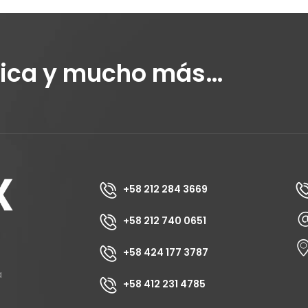
tica y mucho más…
+58 212 284 3669
+58 212 740 0651
+58 424 177 3787
a
+58 412 231 4785