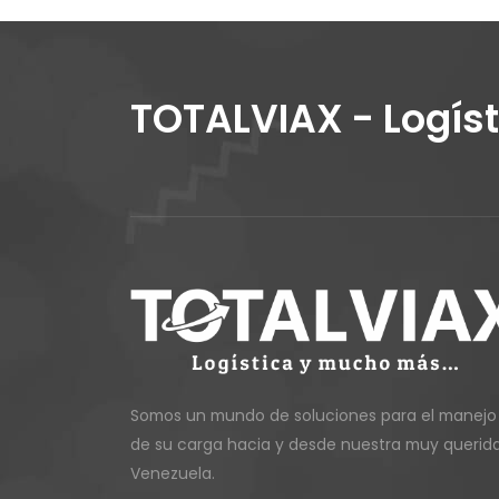
TOTALVIAX - Logís
Somos un mundo de soluciones para el manejo
de su carga hacia y desde nuestra muy querid
Venezuela.