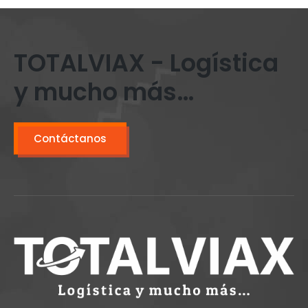
TOTALVIAX - Logística
y mucho más…
Contáctanos