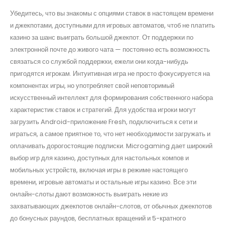
Убедитесь, что вы знакомы с опциями ставок в настоящем времени
и джекпотами, доступными для игровых автоматов, чтоб не платить
казино за шанс выиграть большой джекпот. От поддержки по
электронной почте до живого чата — постоянно есть возможность
связаться со службой поддержки, ежели они когда-нибудь
пригодятся игрокам. Интуитивная игра не просто фокусируется на
компонентах игры, но употребляет свой неповторимый
искусственный интеллект для формирования собственного набора
характеристик ставок и стратегий. Для удобства игроки могут
загрузить Android-приложение Fresh, подключиться к сети и
играться, а самое приятное то, что нет необходимости загружать и
оплачивать дорогостоящие подписки. Microgaming дает широкий
выбор игр для казино, доступных для настольных компов и
мобильных устройств, включая игры в режиме настоящего
времени, игровые автоматы и остальные игры казино. Все эти
онлайн-слоты дают возможность выиграть некие из
захватывающих джекпотов онлайн-слотов, от обычных джекпотов
до бонусных раундов, бесплатных вращений и 5-кратного