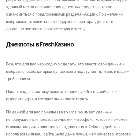
удачный метод перечисления денежных средств, а также
ознакомиться с предложениями раздела «Акции». При желании
юзер может отрешиться от подарков оператора. Для этого
довольно поставить соответствую отметку.
Джекпоты в FreshКазино
Все, что для вас необходимо сделать, это ввести свои данные и
выбрать способ, который лучше всего подступает для вас и вашим
требованиям.
После входа в систему нажмите клавишу «Играть сейчас» и
выберите игры, в которые вы желаете играть.
По данной для нас причине Fresh Casino имеет удачный,
непринужденный пользовательский интерфейс, который поможет
игрокам получить наивысшую отдачу от игр. Общее удобство
использования веб-сайта было даже лучше, чем качество игрового