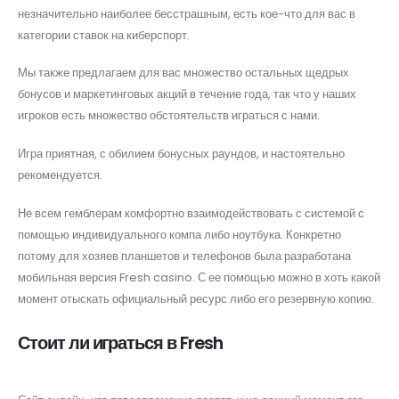
незначительно наиболее бесстрашным, есть кое-что для вас в
категории ставок на киберспорт.
Мы также предлагаем для вас множество остальных щедрых
бонусов и маркетинговых акций в течение года, так что у наших
игроков есть множество обстоятельств играться с нами.
Игра приятная, с обилием бонусных раундов, и настоятельно
рекомендуется.
Не всем гемблерам комфортно взаимодействовать с системой с
помощью индивидуального компа либо ноутбука. Конкретно
потому для хозяев планшетов и телефонов была разработана
мобильная версия Fresh casino. С ее помощью можно в хоть какой
момент отыскать официальный ресурс либо его резервную копию.
Стоит ли играться в Fresh