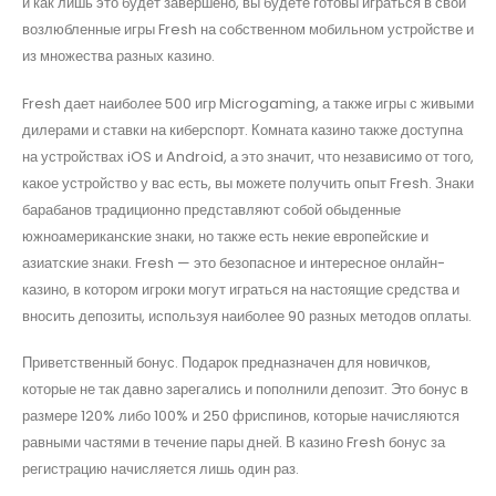
и как лишь это будет завершено, вы будете готовы играться в свои
возлюбленные игры Fresh на собственном мобильном устройстве и
из множества разных казино.
Fresh дает наиболее 500 игр Microgaming, а также игры с живыми
дилерами и ставки на киберспорт. Комната казино также доступна
на устройствах iOS и Android, а это значит, что независимо от того,
какое устройство у вас есть, вы можете получить опыт Fresh. Знаки
барабанов традиционно представляют собой обыденные
южноамериканские знаки, но также есть некие европейские и
азиатские знаки. Fresh — это безопасное и интересное онлайн-
казино, в котором игроки могут играться на настоящие средства и
вносить депозиты, используя наиболее 90 разных методов оплаты.
Приветственный бонус. Подарок предназначен для новичков,
которые не так давно зарегались и пополнили депозит. Это бонус в
размере 120% либо 100% и 250 фриспинов, которые начисляются
равными частями в течение пары дней. В казино Fresh бонус за
регистрацию начисляется лишь один раз.