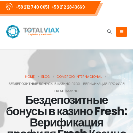
+58 212 740 0651
+58 212 2843669
HOME
BLOG
COMERCIO INTERNACIONAL
БЕЗДЕПОЗИТНЫЕ БОНУСЫ В КАЗИНО FRESH: ВЕРИФИКАЦИЯ ПРОФИЛЯ
FRESH КАЗИНО
Бездепозитные
бонусы в казино Fresh:
Верификация