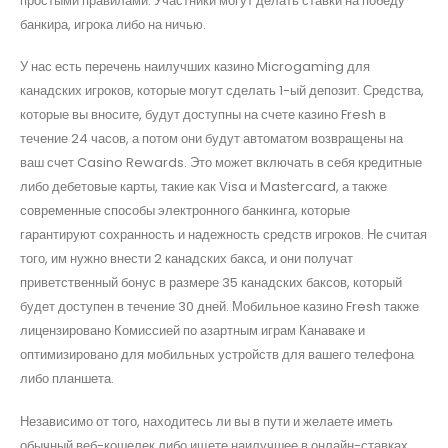
простыми правилами. Участники могут делать ставки на победу
банкира, игрока либо на ничью.
У нас есть перечень наилучших казино Microgaming для
канадских игроков, которые могут сделать 1-ый депозит. Средства,
которые вы вносите, будут доступны на счете казино Fresh в
течение 24 часов, а потом они будут автоматом возвращены на
ваш счет Casino Rewards. Это может включать в себя кредитные
либо дебетовые карты, такие как Visa и Mastercard, а также
современные способы электронного банкинга, которые
гарантируют сохранность и надежность средств игроков. Не считая
того, им нужно внести 2 канадских бакса, и они получат
приветственный бонус в размере 35 канадских баксов, который
будет доступен в течение 30 дней. Мобильное казино Fresh также
лицензировано Комиссией по азартным играм Канаваке и
оптимизировано для мобильных устройств для вашего телефона
либо планшета.
Независимо от того, находитесь ли вы в пути и желаете иметь
обычный веб-кошелек либо ищете наилучшее в онлайн-ставках,