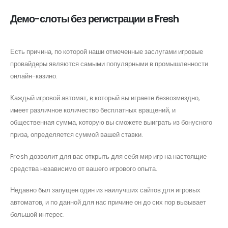
Демо-слоты без регистрации в Fresh
Есть причина, по которой наши отмеченные заслугами игровые
провайдеры являются самыми популярными в промышленности
онлайн-казино.
Каждый игровой автомат, в который вы играете безвозмездно,
имеет различное количество бесплатных вращений, и
общественная сумма, которую вы сможете выиграть из бонусного
приза, определяется суммой вашей ставки.
Fresh дозволит для вас открыть для себя мир игр на настоящие
средства независимо от вашего игрового опыта.
Недавно был запущен один из наилучших сайтов для игровых
автоматов, и по данной для нас причине он до сих пор вызывает
большой интерес.