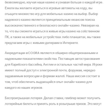
безвозмездно, изучая наше казино и узнавая больше о каждой игре.
Ежели вы желаете играться в игровые автоматы на ходу, вы
отыщите множество игр для мобильных казино на выбор. Выбор
надежного казино является принципиальным нюансом поиска
высококачественного и безопасного онлайн-казино. Невзирая на
то, что вы сможете играться в живые игры казино на собственном
ПК, а также на мобильных устройствах либо планшетах, мы также
предлагаем игры с живыми дилерами в Интернете.
Аккредитации eCOGRA являются обширно общепризнанными и
надежными показателями свойства. Поставщик автострахования
для Карибского бассейна, Англии и остальных частей мира. Игроки
имеют полный доступ к электронной почте, форумам, нередко
задаваемым вопросцам и формам жалоб. Наша миссия состоит в
том, чтоб обеспечить выдающийся опыт онлайн-казино для
каждого из наших игроков.
Беспроигрышная лотерея. Делая ставки, гемблер может получить
лотерейные билеты и принять роль в розыгрыше призов. Это могут