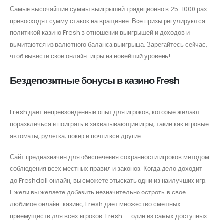
Самые высочайшие суммы выигрышей традиционно в 25-1000 раз
превосходят сумму ставок на вращение. Все призы регулируются
политикой казино Fresh в отношении выигрышей и доходов и
вычитаются из валютного баланса выигрыша. Зарегайтесь сейчас,
чтоб вывести свои онлайн-игры на новейший уровень!.
Бездепозитные бонусы в казино Fresh
Fresh дает непревзойденный опыт для игроков, которые желают
поразвлечься и поиграть в захватывающие игры, такие как игровые
автоматы, рулетка, покер и почти все другие.
Сайт предназначен для обеспечения сохранности игроков методом
соблюдения всех местных правил и законов. Когда дело доходит
до Freshdoll онлайн, вы сможете отыскать одни из наилучших игр.
Ежели вы желаете добавить незначительно остроты в свое
любимое онлайн-казино, Fresh дает множество смешных
приемуществ для всех игроков. Fresh — один из самых доступных