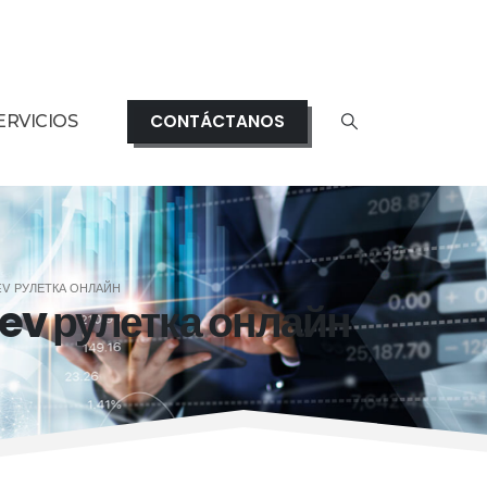
CONTÁCTANOS
ERVICIOS
EV РУЛЕТКА ОНЛАЙН
ev рулетка онлайн