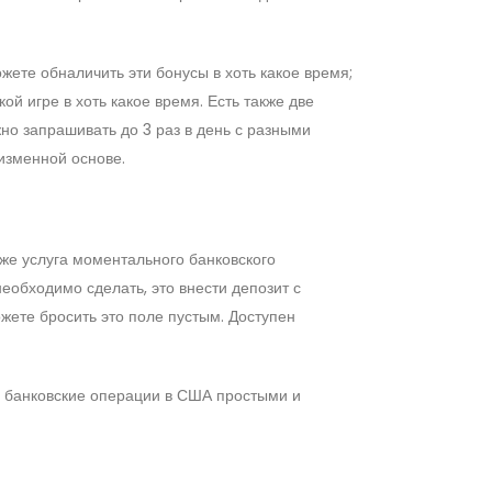
жете обналичить эти бонусы в хоть какое время;
ой игре в хоть какое время. Есть также две
но запрашивать до 3 раз в день с разными
изменной основе.
кже услуга моментального банковского
еобходимо сделать, это внести депозит с
жете бросить это поле пустым. Доступен
ли банковские операции в США простыми и