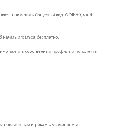
олжен применять бонусный код: COIN50, чтоб
б начать играться бесплатно.
имо зайти в собственный профиль и пополнить
шим неизменным игрокам с уважением и