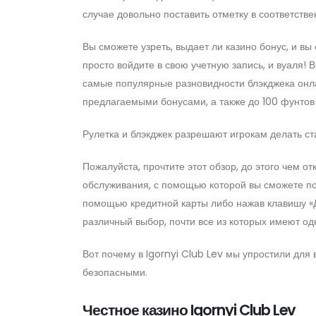
случае довольно поставить отметку в соответстве
Вы сможете узреть, выдает ли казино бонус, и вы
просто войдите в свою учетную запись, и вуаля! В
самые популярные разновидности блэкджека онлай
предлагаемыми бонусами, а также до 100 фунтов
Рулетка и блэкджек разрешают игрокам делать ст
Пожалуйста, прочтите этот обзор, до этого чем о
обслуживания, с помощью которой вы сможете поп
помощью кредитной карты либо нажав клавишу «Де
различный выбор, почти все из которых имеют од
Вот почему в Igornyi Club Lev мы упростили для
безопасными.
Честное казино Igornyi Club Lev