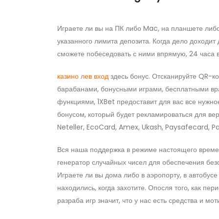
Играете ли вы на ПК либо Mac, на планшете либо
указанного лимита депозита. Когда дело доходит 
сможете побеседовать с ними впрямую, 24 часа в 
казино лев вход
здесь бонус. Отсканируйте QR-ко
барабанами, бонусными играми, бесплатными в
функциями, 1XBet предоставит для вас все нужн
бонусом, который будет рекламироваться для верб
Neteller, EcoCard, Amex, Ukash, Paysafecard, P
Вся наша поддержка в режиме настоящего времени 
генератор случайных чисел для обеспечения безо
Играете ли вы дома либо в аэропорту, в автобус
находились, когда захотите. Опосля того, как пе
разраба игр значит, что у нас есть средства и м