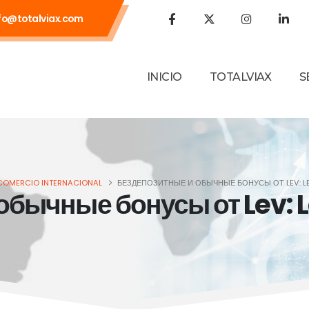
fo@totalviax.com
INICIO
TOTALVIAX
S
COMERCIO INTERNACIONAL
БЕЗДЕПОЗИТНЫЕ И ОБЫЧНЫЕ БОНУСЫ ОТ LEV: L
обычные бонусы от Lev: L