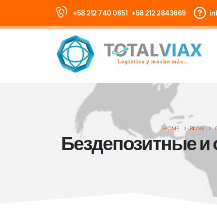
+58 212 740 0651
+58 212 2843669
in
HOME
BLOG
Бездепозитные и 