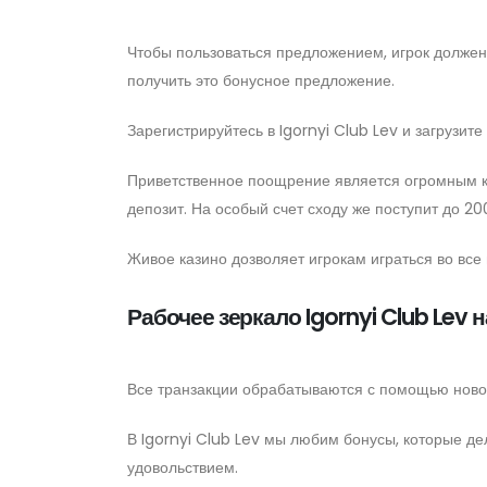
Чтобы пользоваться предложением, игрок должен 
получить это бонусное предложение.
Зарегистрируйтесь в Igornyi Club Lev и загрузит
Приветственное поощрение является огромным ко
депозит. На особый счет сходу же поступит до 2
Живое казино дозволяет игрокам играться во все
Рабочее зеркало Igornyi Club Lev 
Все транзакции обрабатываются с помощью ново
В Igornyi Club Lev мы любим бонусы, которые д
удовольствием.