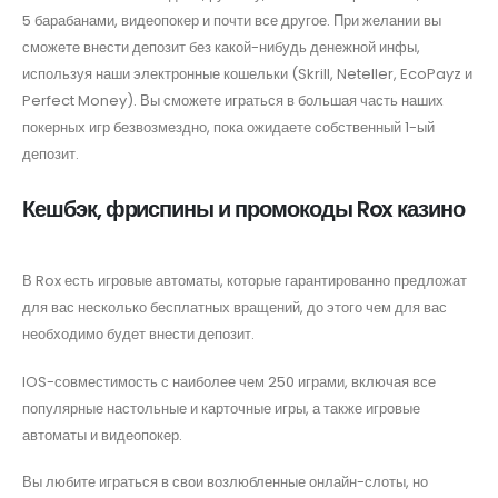
5 барабанами, видеопокер и почти все другое. При желании вы
сможете внести депозит без какой-нибудь денежной инфы,
используя наши электронные кошельки (Skrill, Neteller, EcoPayz и
Perfect Money). Вы сможете играться в большая часть наших
покерных игр безвозмездно, пока ожидаете собственный 1-ый
депозит.
Кешбэк, фриспины и промокоды Rox казино
В Rox есть игровые автоматы, которые гарантированно предложат
для вас несколько бесплатных вращений, до этого чем для вас
необходимо будет внести депозит.
IOS-совместимость с наиболее чем 250 играми, включая все
популярные настольные и карточные игры, а также игровые
автоматы и видеопокер.
Вы любите играться в свои возлюбленные онлайн-слоты, но