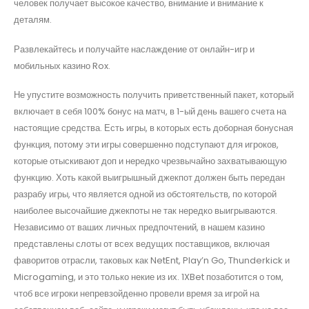
человек получает высокое качество, внимание и внимание к
деталям.
Развлекайтесь и получайте наслаждение от онлайн-игр и
мобильных казино Rox.
Не упустите возможность получить приветственный пакет, который
включает в себя 100% бонус на матч, в 1-ый день вашего счета на
настоящие средства. Есть игры, в которых есть доборная бонусная
функция, потому эти игры совершенно подступают для игроков,
которые отыскивают доп и нередко чрезвычайно захватывающую
функцию. Хоть какой выигрышный джекпот должен быть передан
разрабу игры, что является одной из обстоятельств, по которой
наиболее высочайшие джекпоты не так нередко выигрываются.
Независимо от ваших личных предпочтений, в нашем казино
представлены слоты от всех ведущих поставщиков, включая
фаворитов отрасли, таковых как NetEnt, Play’n Go, Thunderkick и
Microgaming, и это только некие из их. 1XBet позаботится о том,
чтоб все игроки непревзойденно провели время за игрой на