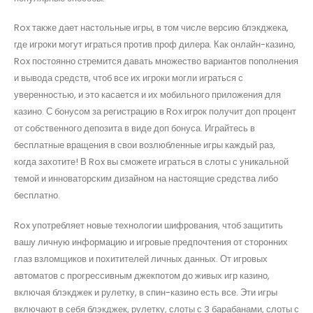
Rox также дает настольные игры, в том числе версию блэкджека,
где игроки могут играться против проф дилера. Как онлайн-казино,
Rox постоянно стремится давать множество вариантов пополнения
и вывода средств, чтоб все их игроки могли играться с
уверенностью, и это касается и их мобильного приложения для
казино. С бонусом за регистрацию в Rox игрок получит доп процент
от собственного депозита в виде доп бонуса. Играйтесь в
бесплатные вращения в свои возлюбленные игры каждый раз,
когда захотите! В Rox вы сможете играться в слоты с уникальной
темой и инноваторским дизайном на настоящие средства либо
бесплатно.
Rox употребляет новые технологии шифрования, чтоб защитить
вашу личную информацию и игровые предпочтения от сторонних
глаз взломщиков и похитителей личных данных. От игровых
автоматов с прогрессивным джекпотом до живых игр казино,
включая блэкджек и рулетку, в спин-казино есть все. Эти игры
включают в себя блэкджек, рулетку, слоты с 3 барабанами, слоты с