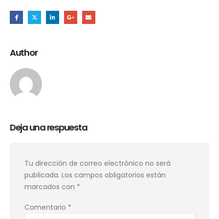
Author
Deja una respuesta
Tu dirección de correo electrónico no será
publicada.
Los campos obligatorios están
marcados con
*
Comentario
*