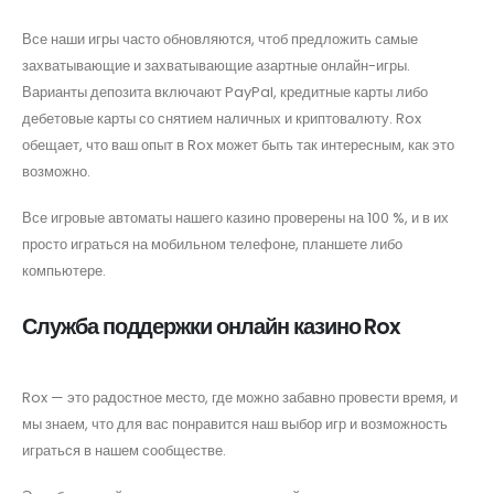
Все наши игры часто обновляются, чтоб предложить самые
захватывающие и захватывающие азартные онлайн-игры.
Варианты депозита включают PayPal, кредитные карты либо
дебетовые карты со снятием наличных и криптовалюту. Rox
обещает, что ваш опыт в Rox может быть так интересным, как это
возможно.
Все игровые автоматы нашего казино проверены на 100 %, и в их
просто играться на мобильном телефоне, планшете либо
компьютере.
Служба поддержки онлайн казино Rox
Rox — это радостное место, где можно забавно провести время, и
мы знаем, что для вас понравится наш выбор игр и возможность
играться в нашем сообществе.