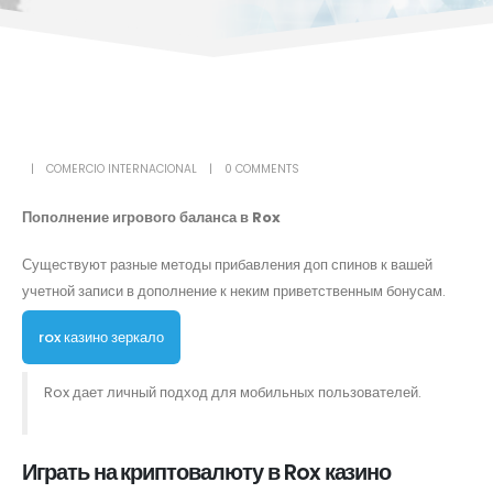
COMERCIO INTERNACIONAL
0 COMMENTS
Пополнение игрового баланса в Rox
Существуют разные методы прибавления доп спинов к вашей
учетной записи в дополнение к неким приветственным бонусам.
rox казино зеркало
Rox дает личный подход для мобильных пользователей.
Играть на криптовалюту в Rox казино