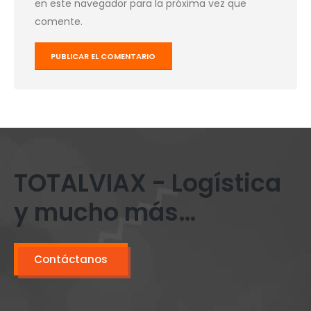
en este navegador para la próxima vez que
comente.
TOTALVIAX - Logística
y mucho más…
Contáctanos