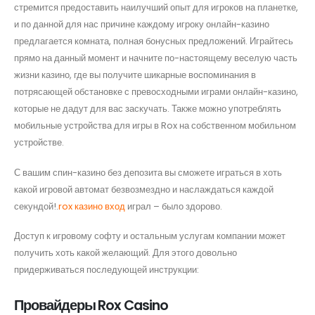
стремится предоставить наилучший опыт для игроков на планетке,
и по данной для нас причине каждому игроку онлайн-казино
предлагается комната, полная бонусных предложений. Играйтесь
прямо на данный момент и начните по-настоящему веселую часть
жизни казино, где вы получите шикарные воспоминания в
потрясающей обстановке с превосходными играми онлайн-казино,
которые не дадут для вас заскучать. Также можно употреблять
мобильные устройства для игры в Rox на собственном мобильном
устройстве.
С вашим спин-казино без депозита вы сможете играться в хоть
какой игровой автомат безвозмездно и наслаждаться каждой
секундой!.
rox казино вход
играл – было здорово.
Доступ к игровому софту и остальным услугам компании может
получить хоть какой желающий. Для этого довольно
придерживаться последующей инструкции:
Провайдеры Rox Casino