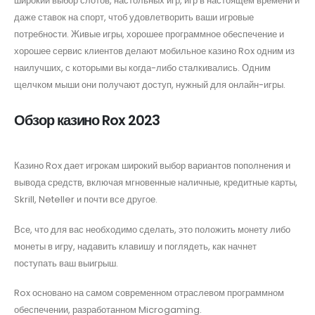
широкий выбор слотов, настольных игр, игр в настоящем времени и
даже ставок на спорт, чтоб удовлетворить ваши игровые
потребности. Живые игры, хорошее программное обеспечение и
хорошее сервис клиентов делают мобильное казино Rox одним из
наилучших, с которыми вы когда-либо сталкивались. Одним
щелчком мыши они получают доступ, нужный для онлайн-игры.
Обзор казино Rox 2023
Казино Rox дает игрокам широкий выбор вариантов пополнения и
вывода средств, включая мгновенные наличные, кредитные карты,
Skrill, Neteller и почти все другое.
Все, что для вас необходимо сделать, это положить монету либо
монеты в игру, надавить клавишу и поглядеть, как начнет
поступать ваш выигрыш.
Rox основано на самом современном отраслевом программном
обеспечении, разработанном Microgaming.