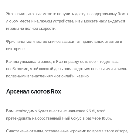
Это значит, что вы сможете получить доступ к содержимому Rox в
любом месте и на любом устройстве, и вы можете наслаждаться
играми на полной скорости.
Фриспины Количество спинов зависит от правильных ответов в
викторине
Как мы упоминали ранее, в Rox вправду есть все, что для вас
необходимо, чтоб каждый день наслаждаться новенькими и очень
полезными впечатлениями от онлайн-казино.
Арсенал слотов Rox
Вам необходимо будет внести не наименее 25 €, чтоб
претендовать на собственный 1-ый бонус в размере 100%.
Счастливые отзывы, оставленные игроками во время этого обзора,