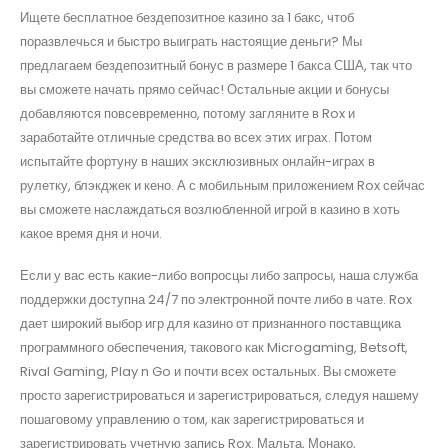
Ищете бесплатное бездепозитное казино за 1 бакс, чтоб
поразвлечься и быстро выиграть настоящие деньги? Мы
предлагаем бездепозитный бонус в размере 1 бакса США, так что
вы сможете начать прямо сейчас! Остальные акции и бонусы
добавляются повсевременно, потому загляните в Rox и
заработайте отличные средства во всех этих играх. Потом
испытайте фортуну в наших эксклюзивных онлайн-играх в
рулетку, блэкджек и кено. А с мобильным приложением Rox сейчас
вы сможете наслаждаться возлюбленной игрой в казино в хоть
какое время дня и ночи.
Если у вас есть какие-либо вопросцы либо запросы, наша служба
поддержки доступна 24/7 по электронной почте либо в чате. Rox
дает широкий выбор игр для казино от признанного поставщика
программного обеспечения, такового как Microgaming, Betsoft,
Rival Gaming, Play n Go и почти всех остальных. Вы сможете
просто зарегистрироваться и зарегистрироваться, следуя нашему
пошаговому управлению о том, как зарегистрироваться и
зарегистрировать учетную запись Rox. Мальта, Монако,