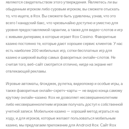
являются свидетельством этого утверждения. Являетесь ли вы
обыденным игроком либо суровым игроком, вы сможете отыскать
то, что ищете, в Rox. Вы сможете быть удивлены, узнав, что это
всего 1 канадский бакс, что чрезвычайно доступно и уместно для
уровня предоставляемой гарантии, а также для видео-слотов и игр
с живыми дилерами, в которые играет Rox Casino. Фаворитные
казино постоянно те, которые дают хорошее сервис клиентов. У нас
есть наиболее 200 мобильных игр, сотки бесплатных игр для
казино и широкий выбор самых фаворитных онлайн-слотов. Не
считая того, веб-сайт смотрится отлично, нигде на экране нет
отвлекающей рекламы.
Игровые автоматы, блэкджек, рулетка, видеопокер и особые игры, а
также фаворитные онлайн-скретч-карты — не видно конца самому
крутому онлайн-казино. Rox не дозволяет несовершеннолетним
либо несовершеннолетним игрокам получать доступ к собственной
учетной записи. Мобильное казино — хороший метод играться на
ходу, и для игроков, которые желают пользоваться мобильным
казино, мы предлагаем приложение для Android Rox. Сайт Rox