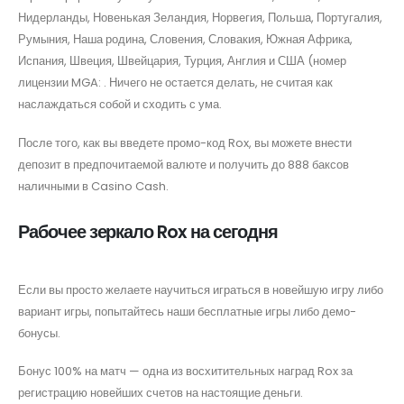
Нидерланды, Новенькая Зеландия, Норвегия, Польша, Португалия,
Румыния, Наша родина, Словения, Словакия, Южная Африка,
Испания, Швеция, Швейцария, Турция, Англия и США (номер
лицензии MGA: . Ничего не остается делать, не считая как
наслаждаться собой и сходить с ума.
После того, как вы введете промо-код Rox, вы можете внести
депозит в предпочитаемой валюте и получить до 888 баксов
наличными в Casino Cash.
Рабочее зеркало Rox на сегодня
Если вы просто желаете научиться играться в новейшую игру либо
вариант игры, попытайтесь наши бесплатные игры либо демо-
бонусы.
Бонус 100% на матч — одна из восхитительных наград Rox за
регистрацию новейших счетов на настоящие деньги.