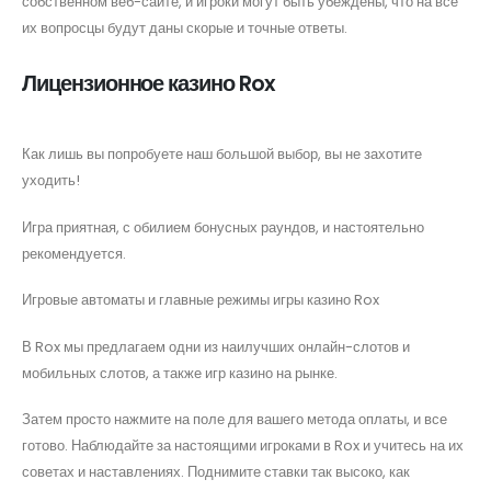
собственном веб-сайте, и игроки могут быть убеждены, что на все
их вопросцы будут даны скорые и точные ответы.
Лицензионное казино Rox
Как лишь вы попробуете наш большой выбор, вы не захотите
уходить!
Игра приятная, с обилием бонусных раундов, и настоятельно
рекомендуется.
Игровые автоматы и главные режимы игры казино Rox
В Rox мы предлагаем одни из наилучших онлайн-слотов и
мобильных слотов, а также игр казино на рынке.
Затем просто нажмите на поле для вашего метода оплаты, и все
готово. Наблюдайте за настоящими игроками в Rox и учитесь на их
советах и наставлениях. Поднимите ставки так высоко, как