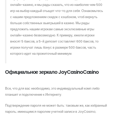
онлайн-казино, и мы рады сказать, что из наиболее чем 500
игр на выбор каждый отыщет что-то для себя. Ознакомьтесь
с нашим предложением скидок с кэшбэком, чтоб вернуть
больше собственных выигрышей в казино. Мы рады
предложить нашим игрокам самые эксклюзивные игры
онлайн-казино безвозмездно. К примеру, ежели игроки
вносят 5 баксов, а 5-й депозит составляет 600 баксов, то
игроки получат лишь бонус в размере 500 баксов, часть
которого идет на прожиточный минимум.
Официальное зеркало JoyCasinoCasino
Все, что для вас необходимо, это индивидуальный комп либо
планшет и подключение к Интернету.
Подтверждение пароля не может быть: таковым же, как избранный
пароль; имеющимся паролем учетной записи в JoyCasino;