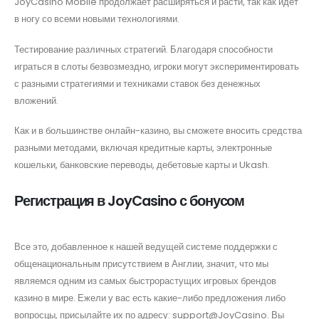
JoyCasino Mobile продолжает расширяться и расти, так как идет
в ногу со всеми новыми технологиями.
Тестирование различных стратегий. Благодаря способности
играться в слоты безвозмездно, игроки могут экспериментировать
с разными стратегиями и техниками ставок без денежных
вложений.
Как и в большинстве онлайн-казино, вы сможете вносить средства
разными методами, включая кредитные карты, электронные
кошельки, банковские переводы, дебетовые карты и Ukash.
Регистрация в JoyCasino с бонусом
Все это, добавленное к нашей ведущей системе поддержки с
общенациональным присутствием в Англии, значит, что мы
являемся одним из самых быстрорастущих игровых брендов
казино в мире. Ежели у вас есть какие-либо предложения либо
вопросцы, присылайте их по адресу: support@JoyCasino. Вы