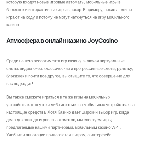
которую входят новые игровые автоматы, мобильные игры в
блэкджек и интерактивные игры в покер. К примеру, некие люди не
играют на ходу и потому не могут наткнуться на игру мобильного
казино.
Атмосфера в онлайн казино JoyCasino
Среди нашего ассортимента игр казино, включая виртуальные
слоты, видеопокер, классические и прогрессивные слоты, рулетку,
блэкджек и почти все другое, вы отыщите то, что совершенно для
вас подходит!
Вы также сможете играться в те же игры на мобильных
устройствах для утехи либо играться на мобильных устройствах за
настоящие средства. Хотя Казино дает широкий выбор игр, когда
дело доходит до игровых автоматов, мы советуем игры,
предлагаемые нашими партнерами, мобильным казино WPT.
Учебник и аннотации прилагаются к играм, а интерфейс