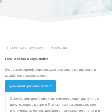
COMERCIO INTERNACIONAL
0 COMMENTS
Live-casino в JoyCasino
Сеть также сертифицирована для резервного копирования и
аварийного восстановления.
джойказино рабочее зеркало
С JoyCasino для Android вы сможете сходу приступить к
делу, находясь в дороге. Разные темы и захватывающие
внутриигровые бонусы добавляют наслаждения от этих игр