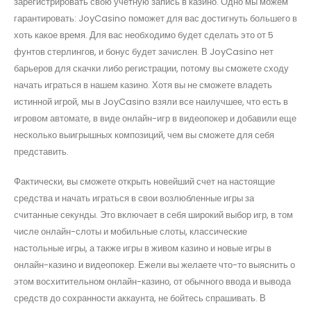
зарегистрировать свою учетную запись в казино. Одно мы можем
гарантировать: JoyCasino поможет для вас достигнуть большего в
хоть какое время. Для вас необходимо будет сделать это от 5
фунтов стерлингов, и бонус будет зачислен. В JoyCasino нет
барьеров для скачки либо регистрации, потому вы сможете сходу
начать играться в нашем казино. Хотя вы не сможете владеть
истинной игрой, мы в JoyCasino взяли все наилучшее, что есть в
игровом автомате, в виде онлайн-игр в видеопокер и добавили еще
несколько выигрышных композиций, чем вы сможете для себя
представить.
Фактически, вы сможете открыть новейший счет на настоящие
средства и начать играться в свои возлюбленные игры за
считанные секунды. Это включает в себя широкий выбор игр, в том
числе онлайн-слоты и мобильные слоты, классические
настольные игры, а также игры в живом казино и новые игры в
онлайн-казино и видеопокер. Ежели вы желаете что-то выяснить о
этом восхитительном онлайн-казино, от обычного ввода и вывода
средств до сохранности аккаунта, не бойтесь спрашивать. В