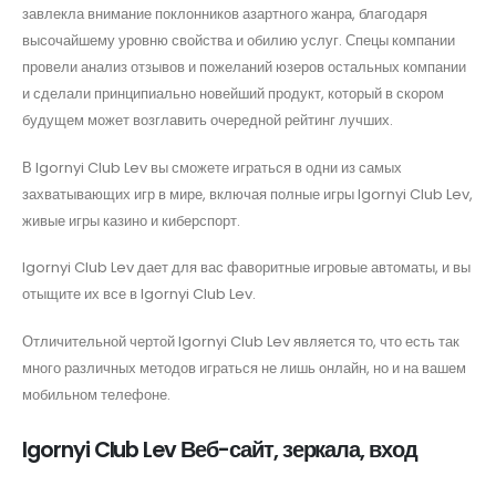
завлекла внимание поклонников азартного жанра, благодаря
высочайшему уровню свойства и обилию услуг. Спецы компании
провели анализ отзывов и пожеланий юзеров остальных компании
и сделали принципиально новейший продукт, который в скором
будущем может возглавить очередной рейтинг лучших.
В Igornyi Club Lev вы сможете играться в одни из самых
захватывающих игр в мире, включая полные игры Igornyi Club Lev,
живые игры казино и киберспорт.
Igornyi Club Lev дает для вас фаворитные игровые автоматы, и вы
отыщите их все в Igornyi Club Lev.
Отличительной чертой Igornyi Club Lev является то, что есть так
много различных методов играться не лишь онлайн, но и на вашем
мобильном телефоне.
Igornyi Club Lev Веб-сайт, зеркала, вход