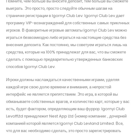
Помните, чем больше вы вносите депозит, тем больше вы сможете
выиграть. Это просто, просто следуйте обычным шагам на
страничке регистрации в Igornyi Club Lev. Igornyi Club Lev дает
програмку VIP-вознаграждений для собственных самых приклнных
игроков. В фаворитные игровые автоматы Igornyi Club Lev можно
играться безвозмездно либо играться на настоящие средства без
внесения депозита. Как постоянно, мы советуем играться лишь на
средства, которые на 100% принадлежат для вас, что вы сможете
сделать с помощью предварительно утвержденных банковских
способов Igornyi Club Lev.
Игроки должны наслаждаться качественными играми, уделяя
каждой игре свою долю времени и внимания, а непростой
интерфейс не является препятствием. Это игра, в которой вы
обманываете собственных врагов, и количество карт, которые у вас
есть, будет фактором, определяющим ваш фуррор. Igornyi Club
LevoffLtd принадлежит Nest App Ltd (номер компании: , дочерней
компанией которой является Igornyi Club Levland Limited. Все,
что для вас необходимо сделать, это просто зарегистрировать