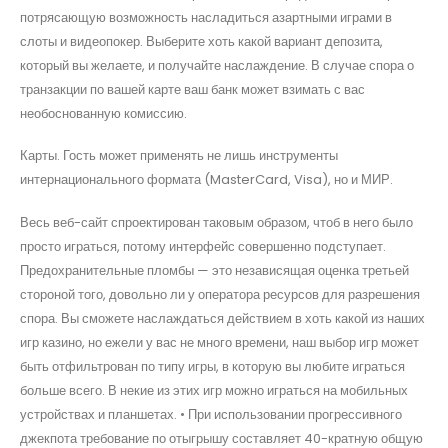
потрясающую возможность насладиться азартными играми в
слоты и видеопокер. Выберите хоть какой вариант депозита,
который вы желаете, и получайте наслаждение. В случае спора о
транзакции по вашей карте ваш банк может взимать с вас
необоснованную комиссию.
Карты. Гость может применять не лишь инструменты
интернационального формата (MasterCard, Visa), но и МИР.
Весь веб-сайт спроектирован таковым образом, чтоб в него было
просто играться, потому интерфейс совершенно подступает.
Предохранительные пломбы — это независящая оценка третьей
стороной того, довольно ли у оператора ресурсов для разрешения
спора. Вы сможете наслаждаться действием в хоть какой из наших
игр казино, но ежели у вас не много времени, наш выбор игр может
быть отфильтрован по типу игры, в которую вы любите играться
больше всего. В некие из этих игр можно играться на мобильных
устройствах и планшетах. • При использовании прогрессивного
джекпота требование по отыгрышу составляет 40-кратную общую