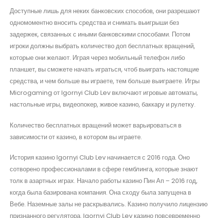
Доступные лишь для неких банковских способов, они разрешают
одномоментно вносить средства и снимать выигрыши без
задержек, связанных с иными банковскими способами. Потом
игроки должны выбрать количество доп бесплатных вращений,
которые они желают. Играя через мобильный телефон либо
планшет, вы сможете начать играться, чтоб выиграть настоящие
средства, и чем больше вы играете, тем больше выиграете. Игры
Microgaming от Igornyi Club Lev включают игровые автоматы,
настольные игры, видеопокер, живое казино, баккару и рулетку.
Количество бесплатных вращений может варьироваться в
зависимости от казино, в котором вы играете.
История казино Igornyi Club Lev начинается с 2016 года. Оно
сотворено профессионалами в сфере гемблинга, которые знают
толк в азартных играх. Начало работы казино Пин Ап – 2016 год,
когда была базирована компания. Она сходу была запущена в
Вебе. Наземные залы не раскрывались. Казино получило лицензию
признанного регулятора. Igornyi Club Lev казино повсевременно