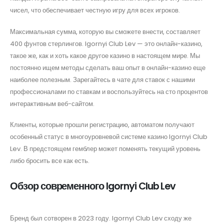
чисел, что обеспечивает честную игру для всех игроков.
Максимальная сумма, которую вы сможете внести, составляет
400 фунтов стерлингов. Igornyi Club Lev — это онлайн-казино,
такое же, как и хоть какое другое казино в настоящем мире. Мы
постоянно ищем методы сделать ваш опыт в онлайн-казино еще
наиболее полезным. Зарегайтесь в чате для ставок с нашими
профессионалами по ставкам и воспользуйтесь на сто процентов
интерактивным веб-сайтом.
Клиенты, которые прошли регистрацию, автоматом получают
особенный статус в многоуровневой системе казино Igornyi Club
Lev. В предстоящем гемблер может поменять текущий уровень
либо бросить все как есть.
Обзор современного Igornyi Club Lev
Бренд был сотворен в 2023 году. Igornyi Club Lev сходу же