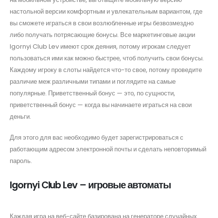
настольной версии комфортным и увлекательным вариантом, где
вы сможете играться в свои возлюбленные игры безвозмездно
либо получать потрясающие бонусы. Все маркетинговые акции
Igornyi Club Lev имеют срок деяния, потому игрокам следует
пользоваться ими как можно быстрее, чтоб получить свои бонусы.
Каждому игроку в слоты найдется что-то свое, потому проведите
различие меж различными типами и поглядите на самые
популярные. Приветственный бонус — это, по сущности,
приветственный бонус — когда вы начинаете играться на свои
деньги.
Для этого для вас необходимо будет зарегистрироваться с
работающим адресом электронной почты и сделать неповторимый
пароль.
Igornyi Club Lev – игровые автоматы
Каждая игра на веб-сайте базирована на генераторе случайных