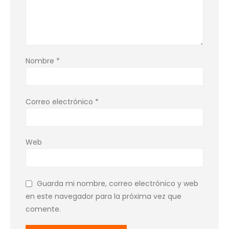
Nombre
*
Correo electrónico
*
Web
Guarda mi nombre, correo electrónico y web
en este navegador para la próxima vez que
comente.