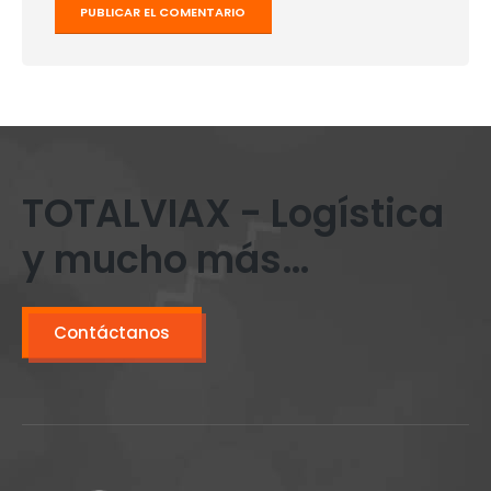
TOTALVIAX - Logística
y mucho más…
Contáctanos