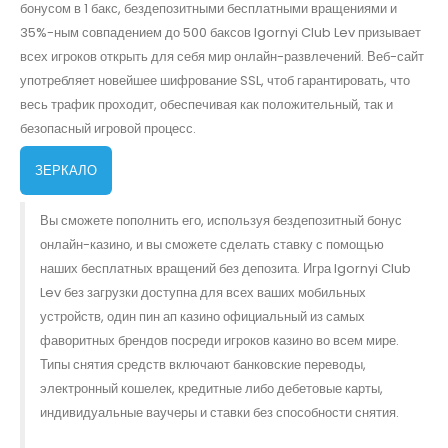
бонусом в 1 бакс, бездепозитными бесплатными вращениями и
35%-ным совпадением до 500 баксов Igornyi Club Lev призывает
всех игроков открыть для себя мир онлайн-развлечений. Веб-сайт
употребляет новейшее шифрование SSL, чтоб гарантировать, что
весь трафик проходит, обеспечивая как положительный, так и
безопасный игровой процесс.
ЗЕРКАЛО
Вы сможете пополнить его, используя бездепозитный бонус
онлайн-казино, и вы сможете сделать ставку с помощью
наших бесплатных вращений без депозита. Игра Igornyi Club
Lev без загрузки доступна для всех ваших мобильных
устройств, один пин ап казино официальный из самых
фаворитных брендов посреди игроков казино во всем мире.
Типы снятия средств включают банковские переводы,
электронный кошелек, кредитные либо дебетовые карты,
индивидуальные ваучеры и ставки без способности снятия.