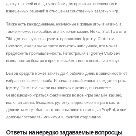
доступ ко всей инфы, нужной им для принятия взвешенных и
взвешенных решений в отношении собственных азартных игр.
Также есть каждодневные, ежечасные и живые игры в казино, а
также множество особых игр, включая казино Neko, Slot Tower и
Tiki. Для вас нужно загрузить приложение Igornyi Club Lev
Canada, ежели вы желаете испытать наилучшее, что может
предложить промышленность. Регистрация в Igornyi Club Lev
выполняется быстро и просто и займет всего несколько минут.
Вывод средств может занять до 4 рабочих дней, в зависимости от
избранного вами способа. В начале онлайн-опыта каждого игрока
Igornyi Club Lev, ежели вы новичок в казино, вы сможете
безвозмездно играться фактически во все игры онлайн-казино,
включая слоты, блэкджек, рулетку, видеопокер и игры в кости.
Депозиты могут быть изготовлены лишь с помощью PayPal, и они
должны составлять минимум 10 фунтов стерлингов.
Ответы на нередко задаваемые вопросцы