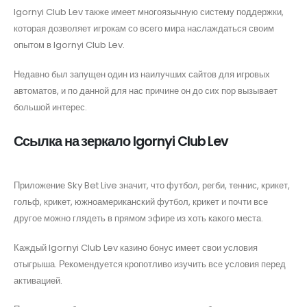
Igornyi Club Lev также имеет многоязычную систему поддержки,
которая дозволяет игрокам со всего мира наслаждаться своим
опытом в Igornyi Club Lev.
Недавно был запущен один из наилучших сайтов для игровых
автоматов, и по данной для нас причине он до сих пор вызывает
большой интерес.
Ссылка на зеркало Igornyi Club Lev
Приложение Sky Bet Live значит, что футбол, регби, теннис, крикет,
гольф, крикет, южноамериканский футбол, крикет и почти все
другое можно глядеть в прямом эфире из хоть какого места.
Каждый Igornyi Club Lev казино бонус имеет свои условия
отыгрыша. Рекомендуется кропотливо изучить все условия перед
активацией.