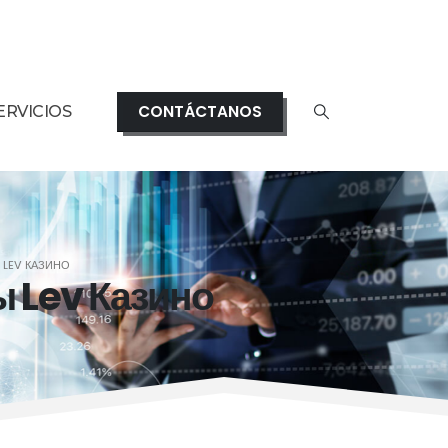
CONTÁCTANOS
ERVICIOS
 LEV КАЗИНО
 Lev Казино