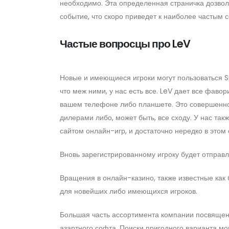
необходимо. Эта определенная страничка дозволи
событие, что скоро приведет к наиболее частым 
Частые вопросцы про LeV
Новые и имеющиеся игроки могут пользоваться Sun
что меж ними, у нас есть все. LeV дает все фав
вашем телефоне либо планшете. Это совершенно 
дилерами либо, может быть, все сходу. У нас так
сайтом онлайн-игр, и достаточно нередко в этом
Вновь зарегистрированному игроку будет отправ
Вращения в онлайн-казино, также известные как
для новейших либо имеющихся игроков.
Большая часть ассортимента компании посвящена
азартного софта. Поиски пригодного варианта мо