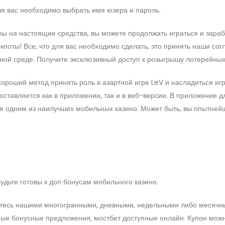
ля вас необходимо выбрать имя юзера и пароль.
ры на настоящие средства, вы можете продолжать играться и зараб
ты! Все, что для вас необходимо сделать, это принять наши согл
ой среде. Получите эксклюзивный доступ к розыгрышу лотерейных 
хороший метод принять роль в азартной игре LeV и насладиться иг
 поставляется как в приложении, так и в веб-версии. В приложение
ся одним из наилучших мобильных казино. Может быть, вы опытнейш
удьте готовы к доп бонусам мобильного казино.
йтесь нашими многогранными, дневными, недельными либо месячны
ые бонусные предложения, мостбет доступные онлайн. Купон можно 