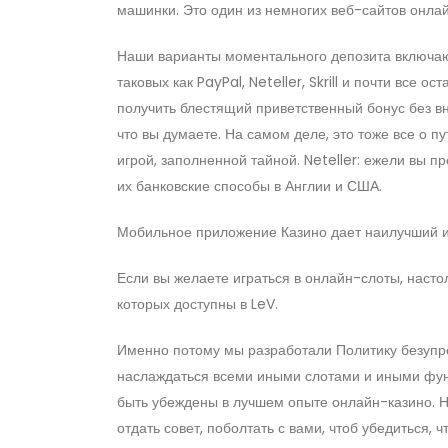
машинки. Это один из немногих веб-сайтов онлай
Наши варианты моментального депозита включают
таковых как PayPal, Neteller, Skrill и почти вс
получить блестящий приветственный бонус без вн
что вы думаете. На самом деле, это тоже все о 
игрой, заполненной тайной. Neteller: ежели вы п
их банковские способы в Англии и США.
Мобильное приложение Казино дает наилучший иг
Если вы желаете играться в онлайн-слоты, настол
которых доступны в LeV.
Именно потому мы разработали Политику безупреч
наслаждаться всеми иными слотами и иными функ
быть убеждены в лучшем опыте онлайн-казино. Н
отдать совет, поболтать с вами, чтоб убедиться, 