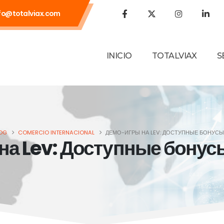
fo@totalviax.com
INICIO
TOTALVIAX
S
OG
COMERCIO INTERNACIONAL
ДЕМО-ИГРЫ НА LEV: ДОСТУПНЫЕ БОНУСЫ
на Lev: Доступные бонусы