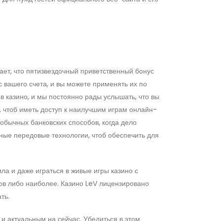
ает, что пятизвездочный приветственный бонус
 вашего счета, и вы можете применять их по
 казино, и мы постоянно рады услышать, что вы
и, чтоб иметь доступ к наилучшим играм онлайн-
 обычных банковских способов, когда дело
зные передовые технологии, чтоб обеспечить для
ила и даже играться в живые игры казино с
ов либо наиболее. Казино LeV лицензировано
ть.
 и актуальным на сейчас. Убедиться в этом