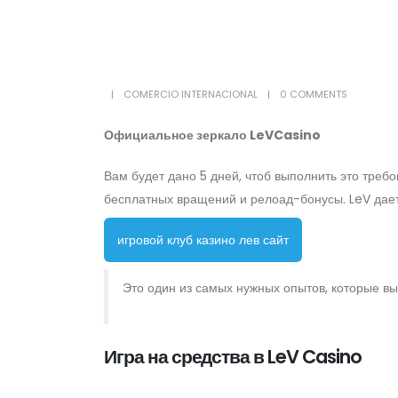
COMERCIO INTERNACIONAL
0 COMMENTS
Официальное зеркало LeVCasino
Вам будет дано 5 дней, чтоб выполнить это тре
бесплатных вращений и релоад-бонусы. LeV дает 
игровой клуб казино лев сайт
Это один из самых нужных опытов, которые вы
Игра на средства в LeV Casino