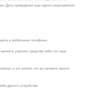
нии. Даты проведения еще одного мероприятия
аншеты и мобильные телефоны.
 сможете утратить средства либо, что еще
зитах, а это значит, что вы сможете просто
ибо другого устройства.