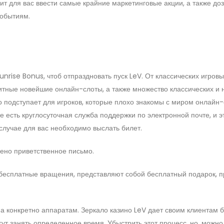
т для вас ввести самые крайние маркетинговые акции, а также дозв
событиям.
rise Bonus, чтоб отпраздновать пуск LeV. От классических игровых
оритные новейшие онлайн-слоты, а также множество классических и
подступает для игроков, которые плохо знакомы с миром онлайн-
же есть круглосуточная служба поддержки по электронной почте, и э
 случае для вас необходимо выслать билет.
лено приветственное письмо.
 бесплатные вращения, представляют собой бесплатный подарок, 
 конкретно аппаратам. Зеркало казино LeV дает своим клиентам 
гут занять определенное время. Убыстрить этот процесс, но, можно