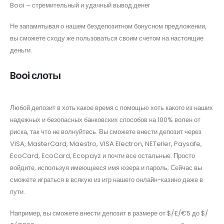
Booi – стремительный и удачный вывод денег
Не запамятывая о нашем бездепозитном бонусном предложении,
вы сможете сходу же пользоваться своим счетом на настоящие
деньги.
Booi слоты
Любой депозит в хоть какое время с помощью хоть какого из наших
надежных и безопасных банковских способов на 100% волен от
риска, так что не волнуйтесь. Вы сможете внести депозит через
VISA, MasterCard, Maestro, VISA Electron, NETeller, Paysafe,
EcoCard, EcoCard, Ecopayz и почти все остальные. Просто
войдите, используя имеющееся имя юзера и пароль; Сейчас вы
сможете играться в всякую из игр нашего онлайн-казино даже в
пути.
Например, вы сможете внести депозит в размере от $/£/€5 до $/