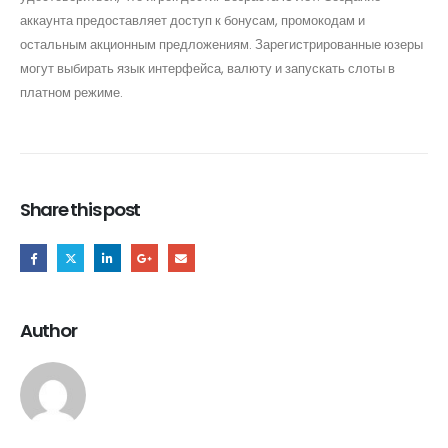
аккаунта предоставляет доступ к бонусам, промокодам и
остальным акционным предложениям. Зарегистрированные юзеры
могут выбирать язык интерфейса, валюту и запускать слоты в
платном режиме.
Share this post
Author