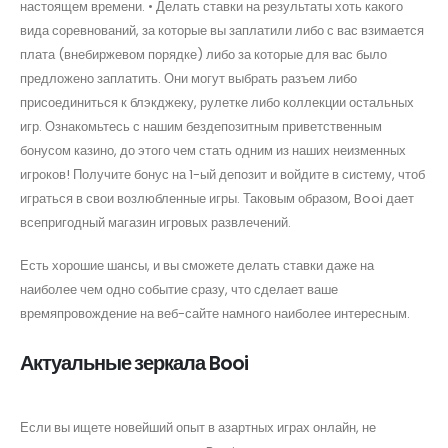
настоящем времени. • Делать ставки на результаты хоть какого
вида соревнований, за которые вы заплатили либо с вас взимается
плата (внебиржевом порядке) либо за которые для вас было
предложено заплатить. Они могут выбрать разъем либо
присоединиться к блэкджеку, рулетке либо коллекции остальных
игр. Ознакомьтесь с нашим бездепозитным приветственным
бонусом казино, до этого чем стать одним из наших неизменных
игроков! Получите бонус на 1-ый депозит и войдите в систему, чтоб
играться в свои возлюбленные игры. Таковым образом, Booi дает
всепригодный магазин игровых развлечений.
Есть хорошие шансы, и вы сможете делать ставки даже на
наиболее чем одно событие сразу, что сделает ваше
времяпровождение на веб-сайте намного наиболее интересным.
Актуальные зеркала Booi
Если вы ищете новейший опыт в азартных играх онлайн, не