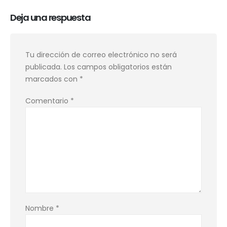
Deja una respuesta
Tu dirección de correo electrónico no será
publicada.
Los campos obligatorios están
marcados con
*
Comentario
*
Nombre
*