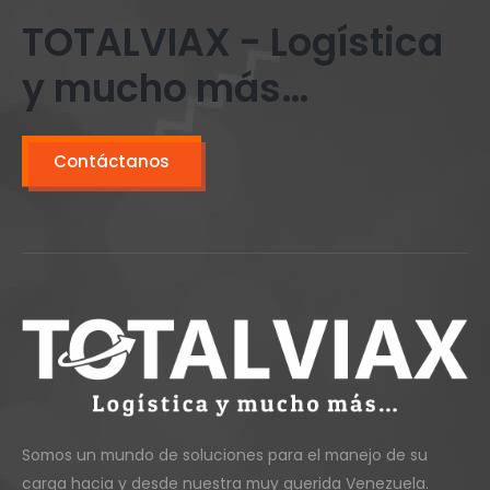
TOTALVIAX - Logística
y mucho más…
Contáctanos
Somos un mundo de soluciones para el manejo de su
carga hacia y desde nuestra muy querida Venezuela.