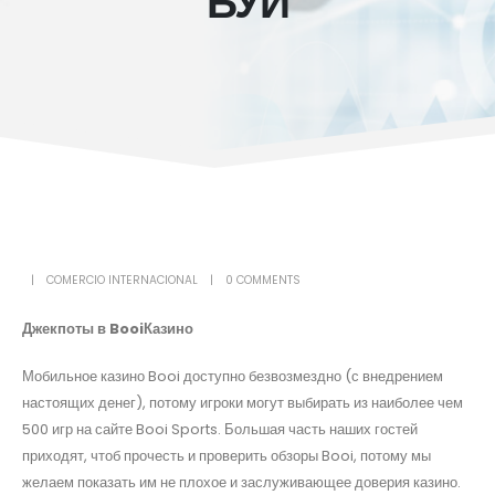
БУЙ
COMERCIO INTERNACIONAL
0 COMMENTS
Джекпоты в BooiКазино
Мобильное казино Booi доступно безвозмездно (с внедрением
настоящих денег), потому игроки могут выбирать из наиболее чем
500 игр на сайте Booi Sports. Большая часть наших гостей
приходят, чтоб прочесть и проверить обзоры Booi, потому мы
желаем показать им не плохое и заслуживающее доверия казино.