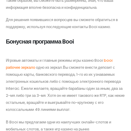
Таким образом, вы сможете быть размеренны, зная, что ваша
информация вполне безопасна и конфиденциальна.
Для решения появившихся вопросцев вы сможете обратиться в
поддержку, используя последующие контакты Booi казино.
Бонусная программа Booi
Игровые автоматы и главные режимы игры казино Booi
booi
рабочее зеркало
одно из зеркал.Вы сможете внести депозит с
помощью карты, банковского перевода, 1-го из их узнаваемых
электронных кошельков либо с помощью электронного перевода
Interac. Ежели желаете, вращайте барабаны один за иным, два за
2-мя либо три за 3-мя. Хотя он не имеет такового же RTP, как некие
остальные, вращайте и выигрывайте по-крупному с его
колоссальными 49 линиями выплат.
В Booi мы предлагаем одни из наилучших онлайн-слотов и
мобильных слотов, а также игр казино на рынке.