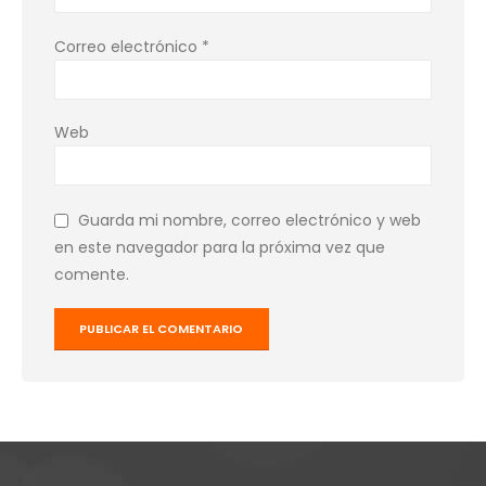
Correo electrónico
*
Web
Guarda mi nombre, correo electrónico y web
en este navegador para la próxima vez que
comente.