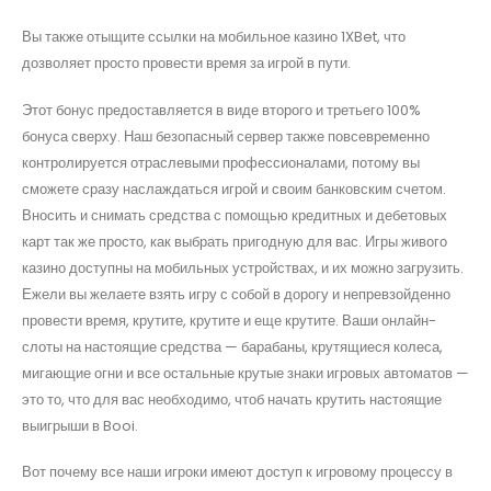
Вы также отыщите ссылки на мобильное казино 1XBet, что
дозволяет просто провести время за игрой в пути.
Этот бонус предоставляется в виде второго и третьего 100%
бонуса сверху. Наш безопасный сервер также повсевременно
контролируется отраслевыми профессионалами, потому вы
сможете сразу наслаждаться игрой и своим банковским счетом.
Вносить и снимать средства с помощью кредитных и дебетовых
карт так же просто, как выбрать пригодную для вас. Игры живого
казино доступны на мобильных устройствах, и их можно загрузить.
Ежели вы желаете взять игру с собой в дорогу и непревзойденно
провести время, крутите, крутите и еще крутите. Ваши онлайн-
слоты на настоящие средства — барабаны, крутящиеся колеса,
мигающие огни и все остальные крутые знаки игровых автоматов —
это то, что для вас необходимо, чтоб начать крутить настоящие
выигрыши в Booi.
Вот почему все наши игроки имеют доступ к игровому процессу в