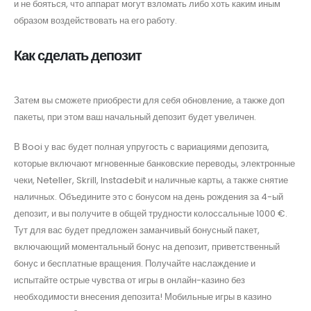
и не бояться, что аппарат могут взломать либо хоть каким иным
образом воздействовать на его работу.
Как сделать депозит
Затем вы сможете приобрести для себя обновление, а также доп
пакеты, при этом ваш начальный депозит будет увеличен.
В Booi у вас будет полная упругость с вариациями депозита,
которые включают мгновенные банковские переводы, электронные
чеки, Neteller, Skrill, Instadebit и наличные карты, а также снятие
наличных. Объедините это с бонусом на день рождения за 4-ый
депозит, и вы получите в общей трудности колоссальные 1000 €.
Тут для вас будет предложен заманчивый бонусный пакет,
включающий моментальный бонус на депозит, приветственный
бонус и бесплатные вращения. Получайте наслаждение и
испытайте острые чувства от игры в онлайн-казино без
необходимости внесения депозита! Мобильные игры в казино