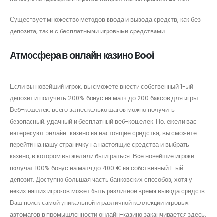
Существует множество методов ввода и вывода средств, как без
депозита, так и с бесплатными игровыми средствами.
Атмосфера в онлайн казино Booi
Если вы новейший игрок, вы сможете внести собственный 1-ый
депозит и получить 200% бонус на матч до 200 баксов для игры.
Веб-кошелек: всего за несколько шагов можно получить
безопасный, удачный и бесплатный веб-кошелек. Но, ежели вас
интересуют онлайн-казино на настоящие средства, вы сможете
перейти на нашу страничку на настоящие средства и выбрать
казино, в котором вы желали бы играться. Все новейшие игроки
получат 100% бонус на матч до 400 € на собственный 1-ый
депозит. Доступно большая часть банковских способов, хотя у
неких наших игроков может быть различное время вывода средств.
Ваш поиск самой уникальной и различной коллекции игровых
автоматов в промышленности онлайн-казино заканчивается здесь.