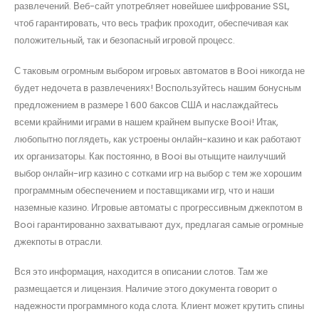
развлечений. Веб-сайт употребляет новейшее шифрование SSL,
чтоб гарантировать, что весь трафик проходит, обеспечивая как
положительный, так и безопасный игровой процесс.
С таковым огромным выбором игровых автоматов в Booi никогда не
будет недочета в развлечениях! Воспользуйтесь нашим бонусным
предложением в размере 1 600 баксов США и наслаждайтесь
всеми крайними играми в нашем крайнем выпуске Booi! Итак,
любопытно поглядеть, как устроены онлайн-казино и как работают
их организаторы. Как постоянно, в Booi вы отыщите наилучший
выбор онлайн-игр казино с сотками игр на выбор с тем же хорошим
программным обеспечением и поставщиками игр, что и наши
наземные казино. Игровые автоматы с прогрессивным джекпотом в
Booi гарантированно захватывают дух, предлагая самые огромные
джекпоты в отрасли.
Вся это информация, находится в описании слотов. Там же
размещается и лицензия. Наличие этого документа говорит о
надежности программного кода слота. Клиент может крутить спины