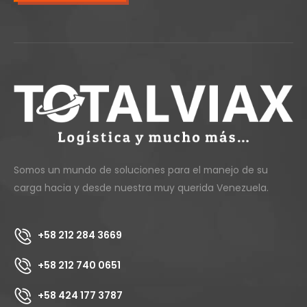
Somos un mundo de soluciones para el manejo de su
carga hacia y desde nuestra muy querida Venezuela.
+58 212 284 3669
+58 212 740 0651
+58 424 177 3787