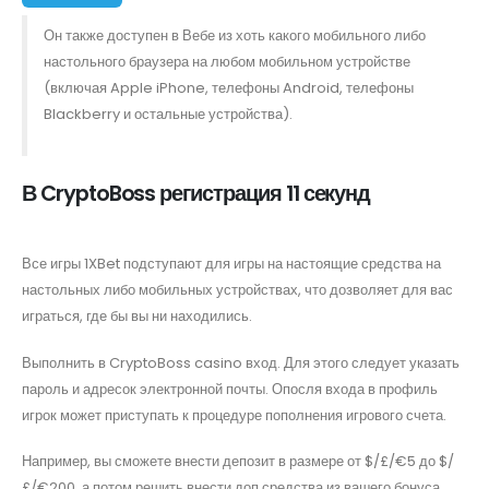
Он также доступен в Вебе из хоть какого мобильного либо
настольного браузера на любом мобильном устройстве
(включая Apple iPhone, телефоны Android, телефоны
Blackberry и остальные устройства).
В CryptoBoss регистрация 11 секунд
Все игры 1XBet подступают для игры на настоящие средства на
настольных либо мобильных устройствах, что дозволяет для вас
играться, где бы вы ни находились.
Выполнить в CryptoBoss casino вход. Для этого следует указать
пароль и адресок электронной почты. Опосля входа в профиль
игрок может приступать к процедуре пополнения игрового счета.
Например, вы сможете внести депозит в размере от $/£/€5 до $/
£/€200, а потом решить внести доп средства из вашего бонуса.