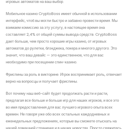
игровых автоматов на ваш выбор.
Мобильное казино CryptoBoss имеет обычной в использовании
интерфейс, чтоб вы могли быстро и забавно провести время. Мы
взимаем комиссию за эту услугу, в настоящее время она
составляет 2,4% от общей суммы вывода средств. CryptoBoss
дает больше, чем просто хорошие игры казино, от игровых
автоматов до рулетки, блэкджека, покера и многого другого. Это
значит, что ваш девайс — это единственное, что для вас
необходимо при посещении спин-казино.
Фриспины за роль в викторине. Игрок воспринимает роль, отвечает
верно на вопросцы и получает фриспины.
Вот почему наш веб-сайт будет продолжать расти и расти,
предлагая все больше и больше игр для наших игроков, и все это
во имя предоставления для вас лучшего игрового опыта всех
времен. Не говоря уже обо всех остальных каждодневных и
еженедельных предложениях, которые вы сможете отыскать на
нашей домашней страничке и в наших новостях. Просто свяжитесь