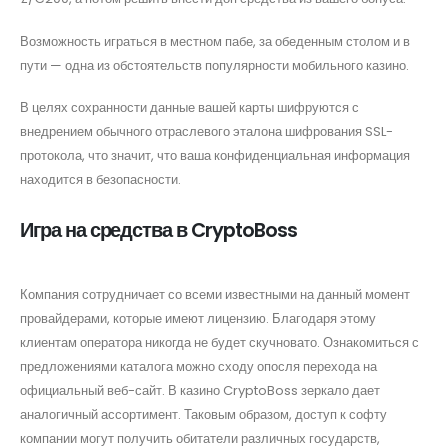
Возможность играться в местном пабе, за обеденным столом и в
пути — одна из обстоятельств популярности мобильного казино.
В целях сохранности данные вашей карты шифруются с
внедрением обычного отраслевого эталона шифрования SSL-
протокола, что значит, что ваша конфиденциальная информация
находится в безопасности.
Игра на средства в CryptoBoss
Компания сотрудничает со всеми известными на данный момент
провайдерами, которые имеют лицензию. Благодаря этому
клиентам оператора никогда не будет скучновато. Ознакомиться с
предложениями каталога можно сходу опосля перехода на
официальный веб-сайт. В казино CryptoBoss зеркало дает
аналогичный ассортимент. Таковым образом, доступ к софту
компании могут получить обитатели различных государств,