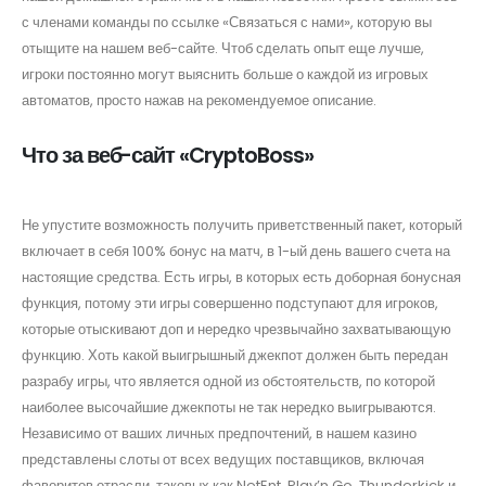
с членами команды по ссылке «Связаться с нами», которую вы
отыщите на нашем веб-сайте. Чтоб сделать опыт еще лучше,
игроки постоянно могут выяснить больше о каждой из игровых
автоматов, просто нажав на рекомендуемое описание.
Что за веб-сайт «CryptoBoss»
Не упустите возможность получить приветственный пакет, который
включает в себя 100% бонус на матч, в 1-ый день вашего счета на
настоящие средства. Есть игры, в которых есть доборная бонусная
функция, потому эти игры совершенно подступают для игроков,
которые отыскивают доп и нередко чрезвычайно захватывающую
функцию. Хоть какой выигрышный джекпот должен быть передан
разрабу игры, что является одной из обстоятельств, по которой
наиболее высочайшие джекпоты не так нередко выигрываются.
Независимо от ваших личных предпочтений, в нашем казино
представлены слоты от всех ведущих поставщиков, включая
фаворитов отрасли, таковых как NetEnt, Play’n Go, Thunderkick и