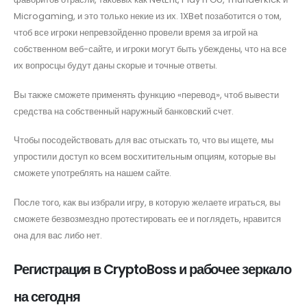
Microgaming, и это только некие из их. 1XBet позаботится о том,
чтоб все игроки непревзойденно провели время за игрой на
собственном веб-сайте, и игроки могут быть убеждены, что на все
их вопросцы будут даны скорые и точные ответы.
Вы также сможете применять функцию «перевод», чтоб вывести
средства на собственный наружный банковский счет.
Чтобы посодействовать для вас отыскать то, что вы ищете, мы
упростили доступ ко всем восхитительным опциям, которые вы
сможете употреблять на нашем сайте.
После того, как вы избрали игру, в которую желаете играться, вы
сможете безвозмездно протестировать ее и поглядеть, нравится
она для вас либо нет.
Регистрация в CryptoBoss и рабочее зеркало
на сегодня