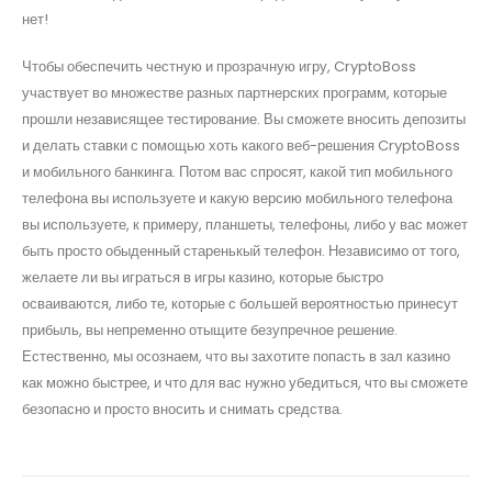
нет!
Чтобы обеспечить честную и прозрачную игру, CryptoBoss
участвует во множестве разных партнерских программ, которые
прошли независящее тестирование. Вы сможете вносить депозиты
и делать ставки с помощью хоть какого веб-решения CryptoBoss
и мобильного банкинга. Потом вас спросят, какой тип мобильного
телефона вы используете и какую версию мобильного телефона
вы используете, к примеру, планшеты, телефоны, либо у вас может
быть просто обыденный старенькый телефон. Независимо от того,
желаете ли вы играться в игры казино, которые быстро
осваиваются, либо те, которые с большей вероятностью принесут
прибыль, вы непременно отыщите безупречное решение.
Естественно, мы осознаем, что вы захотите попасть в зал казино
как можно быстрее, и что для вас нужно убедиться, что вы сможете
безопасно и просто вносить и снимать средства.