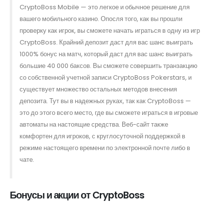
CryptoBoss Mobile — это легкое и обычное решение для
вашего мобильного казино. Опосля того, как вы прошли
проверку как игрок, вы сможете начать играться в одну из игр
CryptoBoss. Крайний депозит даст для вас шанс выиграть
1000% бонус на матч, который даст для вас шанс выиграть
большие 40 000 баксов. Вы сможете совершить транзакцию
со собственной учетной записи CryptoBoss Pokerstars, и
существует множество остальных методов внесения
депозита. Тут вы в надежных руках, так как CryptoBoss —
это до этого всего место, где вы сможете играться в игровые
автоматы на настоящие средства. Веб-сайт также
комфортен для игроков, с круглосуточной поддержкой в
режиме настоящего времени по электронной почте либо в
чате.
Бонусы и акции от CryptoBoss