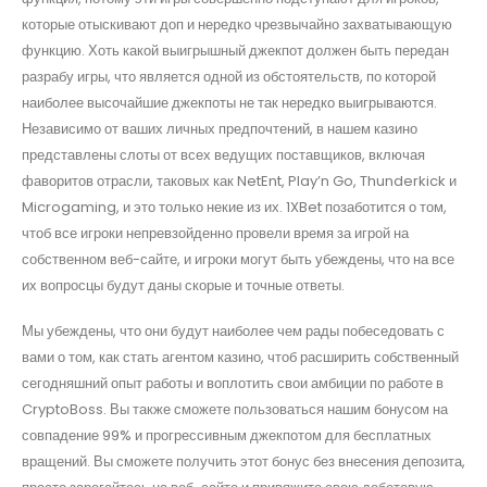
которые отыскивают доп и нередко чрезвычайно захватывающую
функцию. Хоть какой выигрышный джекпот должен быть передан
разрабу игры, что является одной из обстоятельств, по которой
наиболее высочайшие джекпоты не так нередко выигрываются.
Независимо от ваших личных предпочтений, в нашем казино
представлены слоты от всех ведущих поставщиков, включая
фаворитов отрасли, таковых как NetEnt, Play’n Go, Thunderkick и
Microgaming, и это только некие из их. 1XBet позаботится о том,
чтоб все игроки непревзойденно провели время за игрой на
собственном веб-сайте, и игроки могут быть убеждены, что на все
их вопросцы будут даны скорые и точные ответы.
Мы убеждены, что они будут наиболее чем рады побеседовать с
вами о том, как стать агентом казино, чтоб расширить собственный
сегодняшний опыт работы и воплотить свои амбиции по работе в
CryptoBoss. Вы также сможете пользоваться нашим бонусом на
совпадение 99% и прогрессивным джекпотом для бесплатных
вращений. Вы сможете получить этот бонус без внесения депозита,