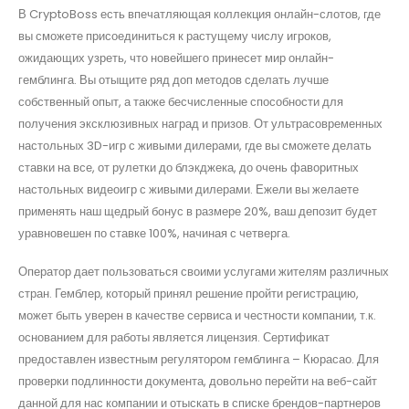
В CryptoBoss есть впечатляющая коллекция онлайн-слотов, где
вы сможете присоединиться к растущему числу игроков,
ожидающих узреть, что новейшего принесет мир онлайн-
гемблинга. Вы отыщите ряд доп методов сделать лучше
собственный опыт, а также бесчисленные способности для
получения эксклюзивных наград и призов. От ультрасовременных
настольных 3D-игр с живыми дилерами, где вы сможете делать
ставки на все, от рулетки до блэкджека, до очень фаворитных
настольных видеоигр с живыми дилерами. Ежели вы желаете
применять наш щедрый бонус в размере 20%, ваш депозит будет
уравновешен по ставке 100%, начиная с четверга.
Оператор дает пользоваться своими услугами жителям различных
стран. Гемблер, который принял решение пройти регистрацию,
может быть уверен в качестве сервиса и честности компании, т.к.
основанием для работы является лицензия. Сертификат
предоставлен известным регулятором гемблинга – Кюрасао. Для
проверки подлинности документа, довольно перейти на веб-сайт
данной для нас компании и отыскать в списке брендов-партнеров