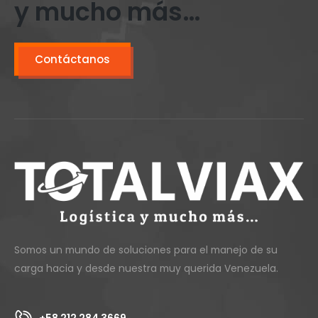
y mucho más…
Contáctanos
Somos un mundo de soluciones para el manejo de su
carga hacia y desde nuestra muy querida Venezuela.
+58 212 284 3669