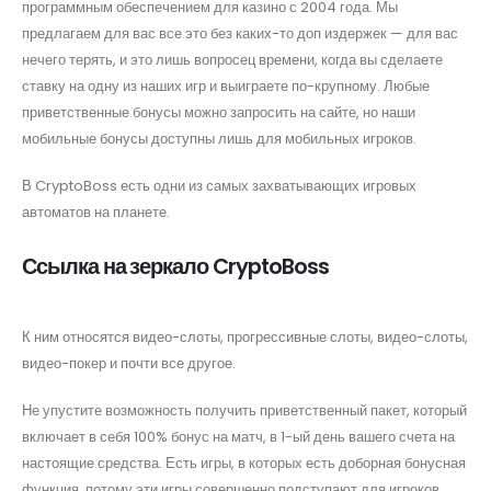
программным обеспечением для казино с 2004 года. Мы
предлагаем для вас все это без каких-то доп издержек — для вас
нечего терять, и это лишь вопросец времени, когда вы сделаете
ставку на одну из наших игр и выиграете по-крупному. Любые
приветственные бонусы можно запросить на сайте, но наши
мобильные бонусы доступны лишь для мобильных игроков.
В CryptoBoss есть одни из самых захватывающих игровых
автоматов на планете.
Ссылка на зеркало CryptoBoss
К ним относятся видео-слоты, прогрессивные слоты, видео-слоты,
видео-покер и почти все другое.
Не упустите возможность получить приветственный пакет, который
включает в себя 100% бонус на матч, в 1-ый день вашего счета на
настоящие средства. Есть игры, в которых есть доборная бонусная
функция, потому эти игры совершенно подступают для игроков,