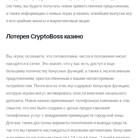
систему, вы будете получать новое приветственное предложение,
а также информацию о живых играх в казино, новейшие выпуски игр
и все крайние анонсы и маркетинговые акции.
Лотерея CryptoBoss казино
Вы, игрок, осознаете, что головоломки, числа и положения чисел
находятся в сетке. Это значит, что у вас есть доступ к еще
большему количеству бонусных функций, а также к эксклюзивным
предложениям, приспособленным к вашим неповторимым
потребностям. Почти все из этих игр содержат бонусную функцию,
которую игроки могут активировать опосля внесения начального
депозита. Новое казино припоминает телефонную компанию в том
смысле, что оно было создано с целью предоставления
телефонных услуг с внедрением преимуществ городской зоны.
Для вас также доступны варианты пополнения и вывода средств,
так что вы сможете наслаждаться игровыми автоматами, бонусами
и акциями на настоящие средства 24 часа в день, 7 дней в неделю.