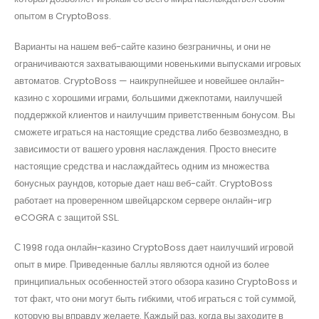
опытом в CryptoBoss.
Варианты на нашем веб-сайте казино безграничны, и они не
ограничиваются захватывающими новенькими выпусками игровых
автоматов. CryptoBoss — наикрупнейшее и новейшее онлайн-
казино с хорошими играми, большими джекпотами, наилучшей
поддержкой клиентов и наилучшим приветственным бонусом. Вы
сможете играться на настоящие средства либо безвозмездно, в
зависимости от вашего уровня наслаждения. Просто внесите
настоящие средства и наслаждайтесь одним из множества
бонусных раундов, которые дает наш веб-сайт. CryptoBoss
работает на проверенном швейцарском сервере онлайн-игр
eCOGRA с защитой SSL.
С 1998 года онлайн-казино CryptoBoss дает наилучший игровой
опыт в мире. Приведенные баллы являются одной из более
принципиальных особенностей этого обзора казино CryptoBoss и
тот факт, что они могут быть гибкими, чтоб играться с той суммой,
которую вы вправду желаете. Каждый раз, когда вы заходите в