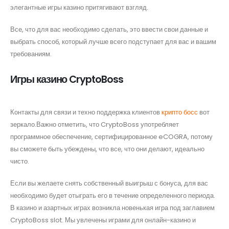
элегантные игры казино притягивают взгляд.
Все, что для вас необходимо сделать, это ввести свои данные и
выбрать способ, который лучше всего подступает для вас и вашим
требованиям.
Игры казино CryptoBoss
Контакты для связи и техно поддержка клиентов
крипто босс
вот
зеркало.Важно отметить, что CryptoBoss употребляет
программное обеспечение, сертифицированное eCOGRA, потому
вы сможете быть убеждены, что все, что они делают, идеально
чисто.
Если вы желаете снять собственный выигрыш с бонуса, для вас
необходимо будет отыграть его в течение определенного периода.
В казино и азартных играх возникла новенькая игра под заглавием
CryptoBoss slot. Мы увлечены играми для онлайн-казино и