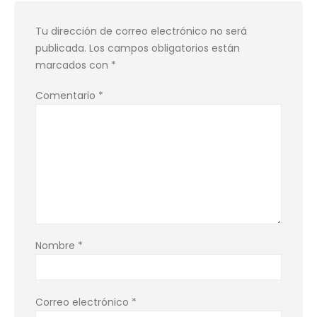
Tu dirección de correo electrónico no será
publicada.
Los campos obligatorios están
marcados con
*
Comentario
*
Nombre
*
Correo electrónico
*