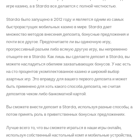
игре казино, а в Starda все делается с полной честностью.
Starda было запущено в 2012 году и является одним из самых
быстрорастущих мобильных казино в мире. Starda дает
множество методов внесения депозита, бонусные предложения и
почти все другое. Предпочитаете ли вы одиночную игру,
прогрессивный разъем либо всякую другую игру, вы непременно
отыщите ее в Starda. Как лишь вы сделаете депозит в Starda, вы
можете насладиться обилием захватывающих бонусов. У нас есть
на сто процентов укомплектованное казино и широкий выбор
азартных игр. Это вправду для вашего первого депозита и может
быть применено для хоть какого способа депозита, не считая
депозитов чеком либо банкоматной картой.
Вы сможете внести депозит в Starda, используя разные способы, а
потом принять роль в приветственных бонусных предложениях.
Лучше всего то, что вы сможете играться в наши игры онлайн,
используя собственный настольный комп и мобильные устройства,