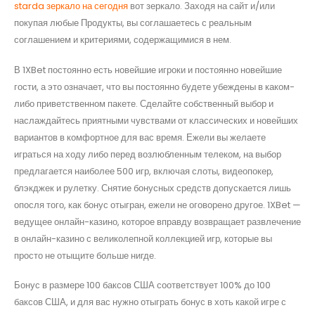
starda зеркало на сегодня
вот зеркало. Заходя на сайт и/или
покупая любые Продукты, вы соглашаетесь с реальным
соглашением и критериями, содержащимися в нем.
В 1XBet постоянно есть новейшие игроки и постоянно новейшие
гости, а это означает, что вы постоянно будете убеждены в каком-
либо приветственном пакете. Сделайте собственный выбор и
наслаждайтесь приятными чувствами от классических и новейших
вариантов в комфортное для вас время. Ежели вы желаете
играться на ходу либо перед возлюбленным телеком, на выбор
предлагается наиболее 500 игр, включая слоты, видеопокер,
блэкджек и рулетку. Снятие бонусных средств допускается лишь
опосля того, как бонус отыгран, ежели не оговорено другое. 1XBet —
ведущее онлайн-казино, которое вправду возвращает развлечение
в онлайн-казино с великолепной коллекцией игр, которые вы
просто не отыщите больше нигде.
Бонус в размере 100 баксов США соответствует 100% до 100
баксов США, и для вас нужно отыграть бонус в хоть какой игре с