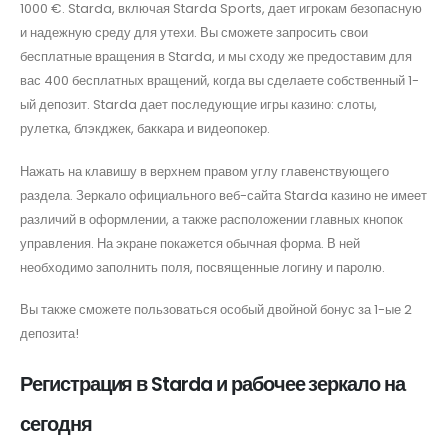
1000 €. Starda, включая Starda Sports, дает игрокам безопасную
и надежную среду для утехи. Вы сможете запросить свои
бесплатные вращения в Starda, и мы сходу же предоставим для
вас 400 бесплатных вращений, когда вы сделаете собственный 1-
ый депозит. Starda дает последующие игры казино: слоты,
рулетка, блэкджек, баккара и видеопокер.
Нажать на клавишу в верхнем правом углу главенствующего
раздела. Зеркало официального веб-сайта Starda казино не имеет
различий в оформлении, а также расположении главных кнопок
управления. На экране покажется обычная форма. В ней
необходимо заполнить поля, посвященные логину и паролю.
Вы также сможете пользоваться особый двойной бонус за 1-ые 2
депозита!
Регистрация в Starda и рабочее зеркало на
сегодня