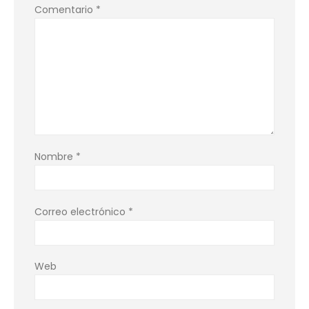
Comentario
*
Nombre
*
Correo electrónico
*
Web