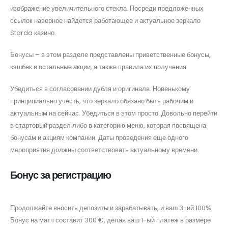
изображение увеличительного стекла. Посреди предложенных
ссылок наверное найдется работающее и актуальное зеркало
Starda казино.
Бонусы – в этом разделе представлены приветственные бонусы,
кэшбек и остальные акции, а также правила их получения.
Убедиться в согласовании дубля и оригинала. Новенькому
принципиально учесть, что зеркало обязано быть рабочим и
актуальным на сейчас. Убедиться в этом просто. Довольно перейти
в стартовый раздел либо в категорию меню, которая посвящена
бонусам и акциям компании. Даты проведения еще одного
мероприятия должны соответствовать актуальному времени.
Бонус за регистрацию
Продолжайте вносить депозиты и зарабатывать, и ваш 3-ий 100%
Бонус на матч составит 300 €, делая ваш 1-ый платеж в размере