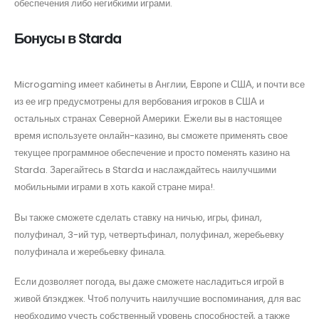
обеспечения либо негибкими играми.
Бонусы в Starda
Microgaming имеет кабинеты в Англии, Европе и США, и почти все
из ее игр предусмотрены для вербования игроков в США и
остальных странах Северной Америки. Ежели вы в настоящее
время используете онлайн-казино, вы сможете применять свое
текущее программное обеспечение и просто поменять казино на
Starda. Зарегайтесь в Starda и наслаждайтесь наилучшими
мобильными играми в хоть какой стране мира!.
Вы также сможете сделать ставку на ничью, игры, финал,
полуфинал, 3-ий тур, четвертьфинал, полуфинал, жеребьевку
полуфинала и жеребьевку финала.
Если дозволяет погода, вы даже сможете насладиться игрой в
живой блэкджек. Чтоб получить наилучшие воспоминания, для вас
необходимо учесть собственный уровень способностей, а также