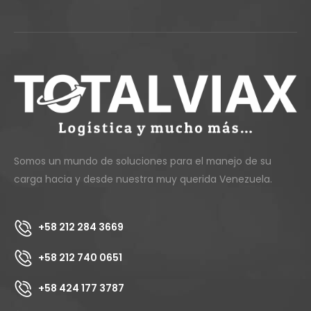
Somos un mundo de soluciones para el manejo de su
carga hacia y desde nuestra muy querida Venezuela.
+58 212 284 3669
+58 212 740 0651
+58 424 177 3787