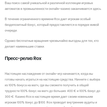
Ваш поиск самой уникальной и различной коллекции игровых
автоматов в промышленности онлайн-казино заканчивается здесь.
В течение ограниченного времени Rox дает игрокам особый
бездепозитный бонус, который предоставляется в порядке живой
очереди.
Однако бесплатные вращения чрезвычайно выгодны для тех, кто
делает наименьшие ставки.
Пресс-релиз Rox
Настоящее наслаждение от онлайн-игр начинается, когда вы
готовы начать играться на настоящие средства. Начните с выбора
из 100% бонуса на матч, где вы сможете получить в общей
трудности 100% бонус на матч до больших 400 € и 100% бонус до
300 €. Казино Rox в настоящее время дает своим новеньким
игрокам 100% бонус до $100. Rox проводит внутренние аудиты и