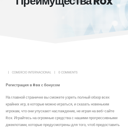
Преимущества Rox
COMERCIO INTERNACIONAL
0 COMMENTS
Регистрация в Rox с бонусом
На главной страничке вы сможете узреть полный обзор всех
крайних игр, в которые можно играться, и сказать новеньким
игрокам, что они упускают наслаждение, не играя на веб-сайте
Rox. Играйтесь на огромные средства с нашими прогрессивными
джекпотами, которые предусмотрены для того, чтоб предоставить