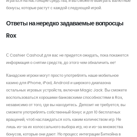
играться на настоящие средства, и вы сможете выиграть валютные
бонусы, которые растут с каждой следующей игрой.
Ответы на нередко задаваемые вопросцы
Rox
С Cashier Cashout для вас не придется ожидать, пока покажется
информация о снятии средств, до этого чем обналичить ее!
Канадские игроки могут просто употреблять наше мобильное
казино для iPhone, iPad, Android и широкого диапазона
остальных игровых устройств, включая Magic Jack. Вы сможете
воспользоваться хорошими банковскими способностями в Rox,
независимо от того, где вы находитесь. Депозит не требуется, вы
сможете употреблять собственный бонус и доп 10 бесплатных
вращений, чтоб наслаждаться хоть каким количеством игр. Не
лишь из-за их колоссального выбора игр, но и из-за множества
бонусов, которые они дают. Но процесс интеграции Биткойна в