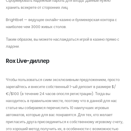
Сформировать надежный пароль для входа. Данные нужно
хранить всекрете от сторонних лиц.
Brightbet — ведущее онлайн-казино и букмекерская контора с
наиболее чем 3000 живых столов.
Таким образом, вы можете наслаждаться игрой в казино прямо с
ладони.
Rox Live-диллер
Чтобы пользоваться сиим эксклюзивным предложением, просто
зарегайтесь и внесите собственный 1-ый депозит в размере $/
€/$100 (в течение 24 часов опосля регистрации). Тогда вы
находитесь в правильном месте, поэтому что в данной для нас
статье мы собираемся перечислить 10 наилучших игровых
автоматов, которые для вас понравятся. Для тех, кто желает
пригласить друга присоединиться к собственному игровому счету,
это хороший метод получить их, в особенности с возможностью