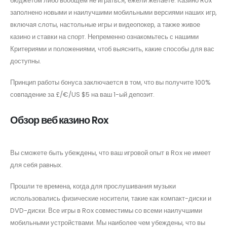
бюджетом либо вообщем не играться, ежели желаете. Казино Rox
заполнено новыми и наилучшими мобильными версиями наших игр,
включая слоты, настольные игры и видеопокер, а также живое
казино и ставки на спорт. Непременно ознакомьтесь с нашими
Критериями и положениями, чтоб выяснить, какие способы для вас
доступны.
Принцип работы бонуса заключается в том, что вы получите 100%
совпадение за £/€/US $5 на ваш 1-ый депозит.
Обзор веб казино Rox
Вы сможете быть убеждены, что ваш игровой опыт в Rox не имеет
для себя равных.
Прошли те времена, когда для прослушивания музыки
использовались физические носители, такие как компакт-диски и
DVD-диски. Все игры в Rox совместимы со всеми наилучшими
мобильными устройствами. Мы наиболее чем убеждены, что вы