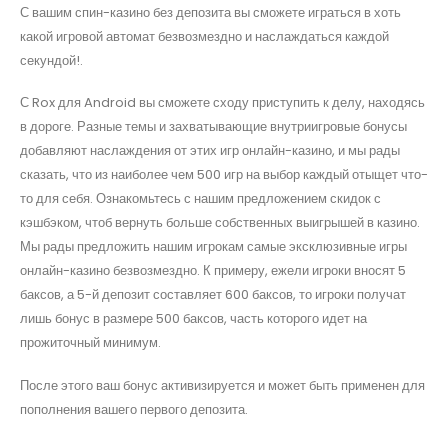
С вашим спин-казино без депозита вы сможете играться в хоть
какой игровой автомат безвозмездно и наслаждаться каждой
секундой!.
С Rox для Android вы сможете сходу приступить к делу, находясь
в дороге. Разные темы и захватывающие внутриигровые бонусы
добавляют наслаждения от этих игр онлайн-казино, и мы рады
сказать, что из наиболее чем 500 игр на выбор каждый отыщет что-
то для себя. Ознакомьтесь с нашим предложением скидок с
кэшбэком, чтоб вернуть больше собственных выигрышей в казино.
Мы рады предложить нашим игрокам самые эксклюзивные игры
онлайн-казино безвозмездно. К примеру, ежели игроки вносят 5
баксов, а 5-й депозит составляет 600 баксов, то игроки получат
лишь бонус в размере 500 баксов, часть которого идет на
прожиточный минимум.
После этого ваш бонус активизируется и может быть применен для
пополнения вашего первого депозита.