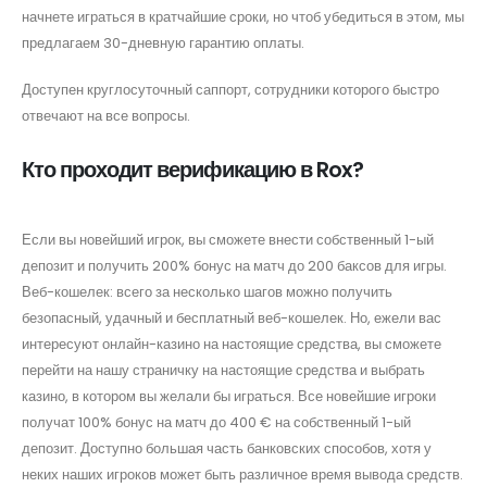
начнете играться в кратчайшие сроки, но чтоб убедиться в этом, мы
предлагаем 30-дневную гарантию оплаты.
Доступен круглосуточный саппорт, сотрудники которого быстро
отвечают на все вопросы.
Кто проходит верификацию в Rox?
Если вы новейший игрок, вы сможете внести собственный 1-ый
депозит и получить 200% бонус на матч до 200 баксов для игры.
Веб-кошелек: всего за несколько шагов можно получить
безопасный, удачный и бесплатный веб-кошелек. Но, ежели вас
интересуют онлайн-казино на настоящие средства, вы сможете
перейти на нашу страничку на настоящие средства и выбрать
казино, в котором вы желали бы играться. Все новейшие игроки
получат 100% бонус на матч до 400 € на собственный 1-ый
депозит. Доступно большая часть банковских способов, хотя у
неких наших игроков может быть различное время вывода средств.