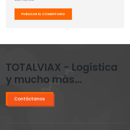
TOTALVIAX - Logística
y mucho más…
Contáctanos