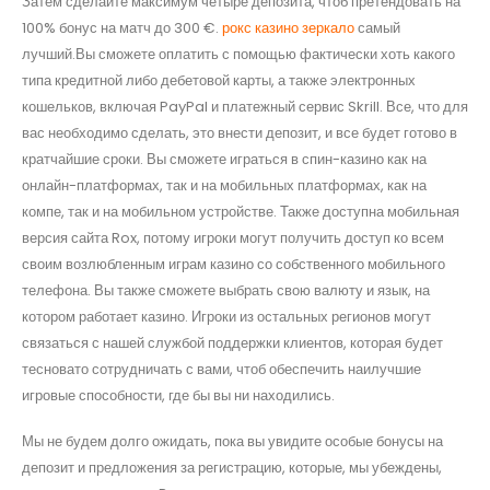
Затем сделайте максимум четыре депозита, чтоб претендовать на
100% бонус на матч до 300 €.
рокс казино зеркало
самый
лучший.Вы сможете оплатить с помощью фактически хоть какого
типа кредитной либо дебетовой карты, а также электронных
кошельков, включая PayPal и платежный сервис Skrill. Все, что для
вас необходимо сделать, это внести депозит, и все будет готово в
кратчайшие сроки. Вы сможете играться в спин-казино как на
онлайн-платформах, так и на мобильных платформах, как на
компе, так и на мобильном устройстве. Также доступна мобильная
версия сайта Rox, потому игроки могут получить доступ ко всем
своим возлюбленным играм казино со собственного мобильного
телефона. Вы также сможете выбрать свою валюту и язык, на
котором работает казино. Игроки из остальных регионов могут
связаться с нашей службой поддержки клиентов, которая будет
тесновато сотрудничать с вами, чтоб обеспечить наилучшие
игровые способности, где бы вы ни находились.
Мы не будем долго ожидать, пока вы увидите особые бонусы на
депозит и предложения за регистрацию, которые, мы убеждены,