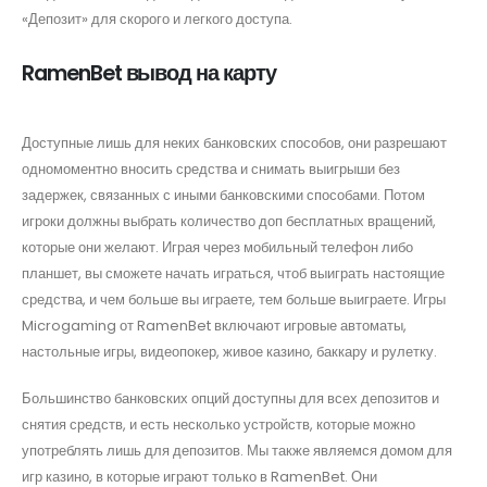
«Депозит» для скорого и легкого доступа.
RamenBet вывод на карту
Доступные лишь для неких банковских способов, они разрешают
одномоментно вносить средства и снимать выигрыши без
задержек, связанных с иными банковскими способами. Потом
игроки должны выбрать количество доп бесплатных вращений,
которые они желают. Играя через мобильный телефон либо
планшет, вы сможете начать играться, чтоб выиграть настоящие
средства, и чем больше вы играете, тем больше выиграете. Игры
Microgaming от RamenBet включают игровые автоматы,
настольные игры, видеопокер, живое казино, баккару и рулетку.
Большинство банковских опций доступны для всех депозитов и
снятия средств, и есть несколько устройств, которые можно
употреблять лишь для депозитов. Мы также являемся домом для
игр казино, в которые играют только в RamenBet. Они