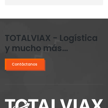
TOTALVIAX - Logística
y mucho más…
Contáctanos