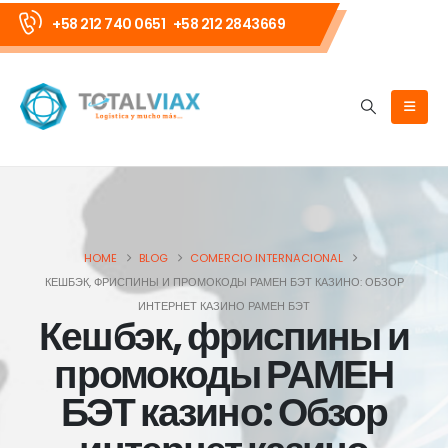
+58 212 740 0651
+58 212 2843669
HOME
BLOG
COMERCIO INTERNACIONAL
КЕШБЭК, ФРИСПИНЫ И ПРОМОКОДЫ РАМЕН БЭТ КАЗИНО: ОБЗОР
ИНТЕРНЕТ КАЗИНО РАМЕН БЭТ
Кешбэк, фриспины и
промокоды РАМЕН
БЭТ казино: Обзор