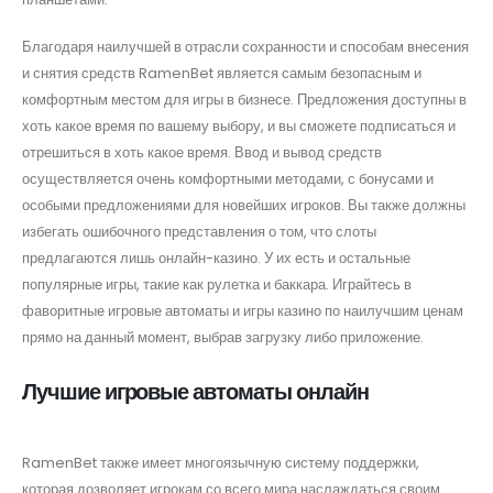
Благодаря наилучшей в отрасли сохранности и способам внесения
и снятия средств RamenBet является самым безопасным и
комфортным местом для игры в бизнесе. Предложения доступны в
хоть какое время по вашему выбору, и вы сможете подписаться и
отрешиться в хоть какое время. Ввод и вывод средств
осуществляется очень комфортными методами, с бонусами и
особыми предложениями для новейших игроков. Вы также должны
избегать ошибочного представления о том, что слоты
предлагаются лишь онлайн-казино. У их есть и остальные
популярные игры, такие как рулетка и баккара. Играйтесь в
фаворитные игровые автоматы и игры казино по наилучшим ценам
прямо на данный момент, выбрав загрузку либо приложение.
Лучшие игровые автоматы онлайн
RamenBet также имеет многоязычную систему поддержки,
которая дозволяет игрокам со всего мира наслаждаться своим