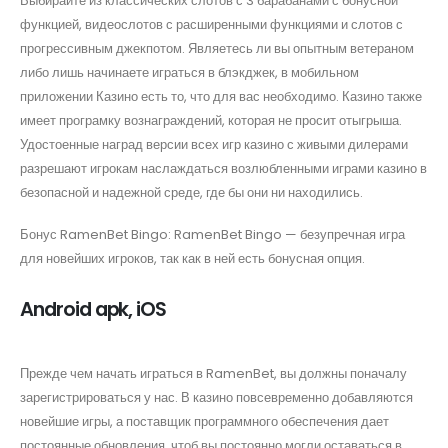
Выбирайте из классических слотов с 3 барабанами с бонусной
функцией, видеослотов с расширенными функциями и слотов с
прогрессивным джекпотом. Являетесь ли вы опытным ветераном
либо лишь начинаете играться в блэкджек, в мобильном
приложении Казино есть то, что для вас необходимо. Казино также
имеет програмку вознаграждений, которая не просит отыгрыша.
Удостоенные наград версии всех игр казино с живыми дилерами
разрешают игрокам наслаждаться возлюбленными играми казино в
безопасной и надежной среде, где бы они ни находились.
Бонус RamenBet Bingo: RamenBet Bingo — безупречная игра
для новейших игроков, так как в ней есть бонусная опция.
Android apk, iOS
Прежде чем начать играться в RamenBet, вы должны поначалу
зарегистрироваться у нас. В казино повсевременно добавляются
новейшие игры, а поставщик программного обеспечения дает
постоянные обновления, чтоб вы постоянно могли оставаться в