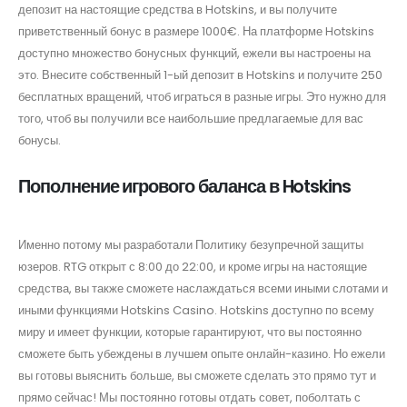
депозит на настоящие средства в Hotskins, и вы получите
приветственный бонус в размере 1000€. На платформе Hotskins
доступно множество бонусных функций, ежели вы настроены на
это. Внесите собственный 1-ый депозит в Hotskins и получите 250
бесплатных вращений, чтоб играться в разные игры. Это нужно для
того, чтоб вы получили все наибольшие предлагаемые для вас
бонусы.
Пополнение игрового баланса в Hotskins
Именно потому мы разработали Политику безупречной защиты
юзеров. RTG открыт с 8:00 до 22:00, и кроме игры на настоящие
средства, вы также сможете наслаждаться всеми иными слотами и
иными функциями Hotskins Casino. Hotskins доступно по всему
миру и имеет функции, которые гарантируют, что вы постоянно
сможете быть убеждены в лучшем опыте онлайн-казино. Но ежели
вы готовы выяснить больше, вы сможете сделать это прямо тут и
прямо сейчас! Мы постоянно готовы отдать совет, поболтать с