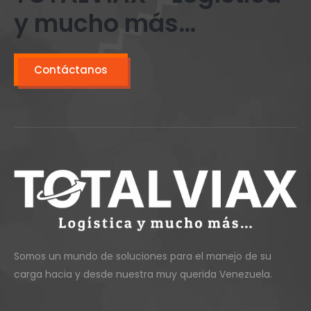
y mucho más…
Contáctanos
Somos un mundo de soluciones para el manejo de su
carga hacia y desde nuestra muy querida Venezuela.