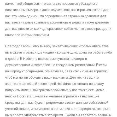
вами, чтоб убедиться, что вы на сто процентов убеждены в
собственном выборе, и даже обучить вас, как играться, ежели для
вас это необходимо. Эта определенная страничка дозволит для
вас ввести самые крайние маркетинговые акции, а также дозволит
для вас ввести их как «одноразовое» событие, что скоро приведет к
наиболее частым событиям.
Благодаря большому выбору захватывающих игровых автоматов
вы можете играться где угодно и когда угодно, дома, на работе либо
в дороге. В Hotskins все острые чувства приходят в
дружественном интерфейсе, не требующем регистрации. Ежели
ваш продукт поврежден, пожалуйста, свяжитесь с нами впрямую,
чтоб мы могли обсудить ваши варианты. Для тех из вас, кто
заинтригован общей концепцией Hotskins, но желает поначалу
получить маленькой практический опыт, у нас также есть демо-
версия Hotskins. Ежели вы желаете играться на настоящие
средства, для вас будет предложено ввести данные собственной
учетной записи, и вы можете внести либо снять средства, которые
вы желаете употреблять в это время. Ежели вы являетесь главным