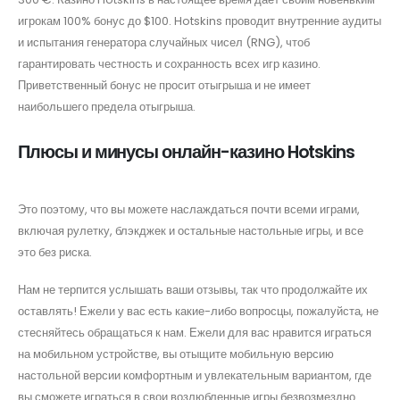
игрокам 100% бонус до $100. Hotskins проводит внутренние аудиты
и испытания генератора случайных чисел (RNG), чтоб
гарантировать честность и сохранность всех игр казино.
Приветственный бонус не просит отыгрыша и не имеет
наибольшего предела отыгрыша.
Плюсы и минусы онлайн-казино Hotskins
Это поэтому, что вы можете наслаждаться почти всеми играми,
включая рулетку, блэкджек и остальные настольные игры, и все
это без риска.
Нам не терпится услышать ваши отзывы, так что продолжайте их
оставлять! Ежели у вас есть какие-либо вопросцы, пожалуйста, не
стесняйтесь обращаться к нам. Ежели для вас нравится играться
на мобильном устройстве, вы отыщите мобильную версию
настольной версии комфортным и увлекательным вариантом, где
вы сможете играться в свои возлюбленные игры безвозмездно