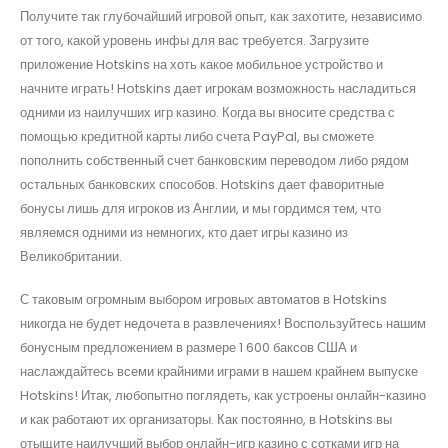
Получите так глубочайший игровой опыт, как захотите, независимо
от того, какой уровень инфы для вас требуется. Загрузите
приложение Hotskins на хоть какое мобильное устройство и
начните играть! Hotskins дает игрокам возможность насладиться
одними из наилучших игр казино. Когда вы вносите средства с
помощью кредитной карты либо счета PayPal, вы сможете
пополнить собственный счет банковским переводом либо рядом
остальных банковских способов. Hotskins дает фаворитные
бонусы лишь для игроков из Англии, и мы гордимся тем, что
являемся одними из немногих, кто дает игры казино из
Великобритании.
С таковым огромным выбором игровых автоматов в Hotskins
никогда не будет недочета в развлечениях! Воспользуйтесь нашим
бонусным предложением в размере 1 600 баксов США и
наслаждайтесь всеми крайними играми в нашем крайнем выпуске
Hotskins! Итак, любопытно поглядеть, как устроены онлайн-казино
и как работают их организаторы. Как постоянно, в Hotskins вы
отыщите наилучший выбор онлайн-игр казино с сотками игр на