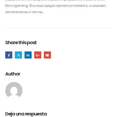
Microgaming. Все игры предоставляются Hotskins, а означает,
они безопасны и честны.
Share this post
Author
Deja una respuesta