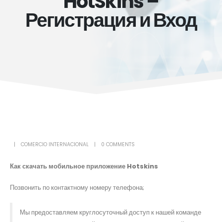
HotSkins –
Регистрация и Вход
COMERCIO INTERNACIONAL
0 COMMENTS
Как скачать мобильное приложение Hotskins
Позвонить по контактному номеру телефона;
Мы предоставляем круглосуточный доступ к нашей команде