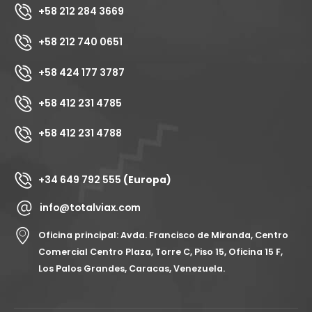
+58 212 284 3669
+58 212 740 0651
+58 424 177 3787
+58 412 231 4785
+58 412 231 4788
+34 649 792 555
(Europa)
info@totalviax.com
Oficina principal: Avda. Francisco de Miranda, Centro
Comercial Centro Plaza, Torre C, Piso 15, Oficina 15 F,
Los Palos Grandes, Caracas, Venezuela.