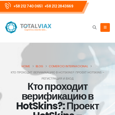
+58 212 740 0651
+58 212 2843669
HOME
BLOG
COMERCIO INTERNACIONAL
КТО ПРОХОДИТ ВЕРИФИКАЦИЮ В HOTSKINS?: ПРОЕКТ HOTSKINS –
РЕГИСТРАЦИЯ И ВХОД
Кто проходит
верификацию в
HotSkins?: Проект