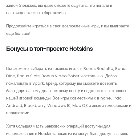
живой блэкджек, вы даже сможете ощутить, что попали в
настоящее казино в баре казино.
Продолжайте играться в свои возлюбленные игры, и вы выиграете
еще больше!
Бонусы в топ-проекте Hotskins
Вы сможете выбирать из таковых игр, как Bonus Roulette, Bonus
Dice, Bonus Slots, Bonus Video Poker и остальных. Добро
пожаловать в Spark, бренд, которому вы сможете доверять
благодаря нашему долголетнему опыту и поддержке со стороны
нашей игровой команды. Все игры совместимы с iPhone, iPad,
Android, Blackberry, Windows 10, Mac OS и иными телефонами и
планшетами.
Хотя большая часть банковских операций доступны для
использования в Hotskins, некие из их могут быть доступны лишь