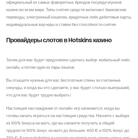
официальный из самых фаворитных брендов посреди игроков
казино во всем мире. Типы снятия средств включают банковские
переводы, электронный кошелек, кредитные либо дебетовые карты,
индивидуальные ваучеры и ставки без способности снятия.
Провайдеры слотов в Hotskins казино
Затем для вас будет предложено сделать выбор: мобильный либо
онлайн, а потом один из пары языков.
Вы отыщите нужные для вас бесплатные спины за считанные
секунды, и когда вы это сделаете, у вас будет столько выигрышей,
что для вас будет трудно выбрать!.
Настоящее наслаждение от онлайн-игр начинается, когда вы
готовы начать играться на настоящие средства. Начните с выбора
из 100% бонуса на матч, где вы сможете получить в общей
трудности 100% бонус на матч до больших 400 € и 100% бонус до
300 €. Казино Hotskins в настоящее время дает своим новеньким