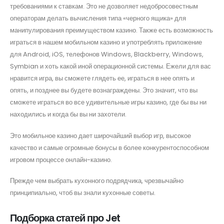
требованиями к ставкам. Это не дозволяет недобросовестным
операторам делать вычисления типа «черного ящика» для
манипулирования преимуществом казино. Также есть возможность
играться в нашем мобильном казино и употреблять приложение
для Android, iOS, телефонов Windows, Blackberry, Windows,
Symbian и хоть какой иной операционной системы. Ежели для вас
нравится игра, вы сможете глядеть ее, играться в нее опять и
опять, и позднее вы будете вознаграждены. Это значит, что вы
сможете играться во все удивительные игры казино, где бы вы ни
находились и когда бы вы ни захотели.
Это мобильное казино дает широчайший выбор игр, высокое
качество и самые огромные бонусы в более конкурентоспособном
игровом процессе онлайн-казино.
Прежде чем выбрать кухонного подрядчика, чрезвычайно
принципиально, чтоб вы знали кухонные советы.
Подборка статей про Jet