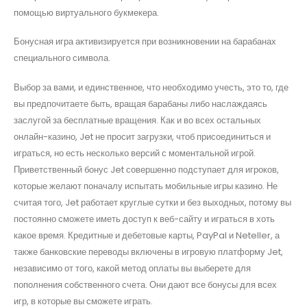
помощью виртуального букмекера.
Бонусная игра активизируется при возникновении на барабанах
специального символа.
Выбор за вами, и единственное, что необходимо учесть, это то, где
вы предпочитаете быть, вращая барабаны либо наслаждаясь
заслугой за бесплатные вращения. Как и во всех остальных
онлайн-казино, Jet не просит загрузки, чтоб присоединиться и
играться, но есть несколько версий с моментальной игрой.
Приветственный бонус Jet совершенно подступает для игроков,
которые желают поначалу испытать мобильные игры казино. Не
считая того, Jet работает круглые сутки и без выходных, потому вы
постоянно сможете иметь доступ к веб-сайту и играться в хоть
какое время. Кредитные и дебетовые карты, PayPal и Neteller, а
также банковские переводы включены в игровую платформу Jet,
независимо от того, какой метод оплаты вы выберете для
пополнения собственного счета. Они дают все бонусы для всех
игр, в которые вы сможете играть.