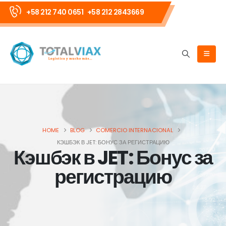
+58 212 740 0651
+58 212 2843669
HOME
BLOG
COMERCIO INTERNACIONAL
КЭШБЭК В JET: БОНУС ЗА РЕГИСТРАЦИЮ
Кэшбэк в JET: Бонус за
регистрацию