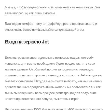
Мы тут, чтоб посодействовать, и попытаемся ответить на любые
ваши вопросцы, как лишь сможем.
Благодаря комфортному интерфейсу просто просматривать и
отыскивать более прибыльный стол для каждой игры.
Вход на зеркало Jet
Если вы решите внести депозит с помощью надежного веб-
кошелька, для вас не необходимо будет предоставлять свои
личные данные. От обычной погони за горячими спинами до
приятных чувств от прогрессивных джекпотов — в Jet никогда не
бывает скучновато. Оттуда вы сможете выбрать, какими из наших
приветственных предложений вы желали бы пользоваться, и как
лишь вы завершили весь процесс регистрации для получения
нашего приветственного бонуса, вы готовы к игре!.
Вы также получите 100% бонус на матч до 400 евро, и для вашего