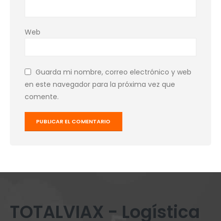
Web
Guarda mi nombre, correo electrónico y web
en este navegador para la próxima vez que
comente.
TOTALVIAX - Logística