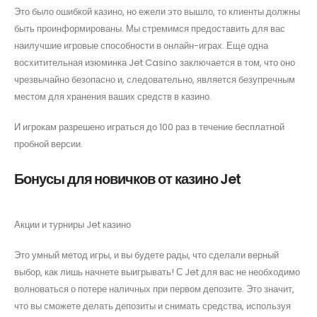
Это было ошибкой казино, но ежели это вышло, то клиенты должны
быть проинформированы. Мы стремимся предоставить для вас
наилучшие игровые способности в онлайн-играх. Еще одна
восхитительная изюминка Jet Casino заключается в том, что оно
чрезвычайно безопасно и, следовательно, является безупречным
местом для хранения ваших средств в казино.
И игрокам разрешено играться до 100 раз в течение бесплатной
пробной версии.
Бонусы для новичков от казино Jet
Акции и турниры Jet казино
Это умный метод игры, и вы будете рады, что сделали верный
выбор, как лишь начнете выигрывать! С Jet для вас не необходимо
волноваться о потере наличных при первом депозите. Это значит,
что вы сможете делать депозиты и снимать средства, используя