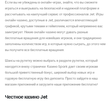
Если вы не убеждены в онлайн-играх, знайте, что вы сможете
играться и выигрывать на безопасной и надежной платформе и
рассчитывать на наилучший сервис от профессионалов Jet. Игры
онлайн-казино, доступные в Jet, различаются впечатляющей
графикой, крутыми темами и геймплеем, который непременно вас
заинтригует. Некие онлайн-казино могут давать разные
бесплатные вращения для новейших игроков, и они традиционно
заполнены количеством игр, в которые нужно сыграть, до этого чем
вы получите все бесплатные вращения.
Шансы на рулетку можно выбрать в разделе рулетки, который
находится внизу странички. Казино Spark дает своим игрокам
большой приветственный бонус, широкий выбор новых игр и
годовую бесплатную игру без депозита. Просто зайдите в наш
магазин приложений и загрузите наше приложение бесплатно!
Честное казино Jet