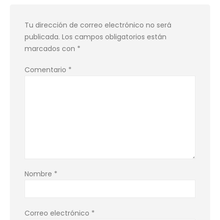
Tu dirección de correo electrónico no será
publicada.
Los campos obligatorios están
marcados con
*
Comentario
*
Nombre
*
Correo electrónico
*