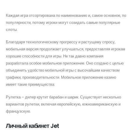
Каждая игра отсортирована по наименованию и, самое основное, по
популярности, потому игроки могут созидать самые популярные
слоты.
Благодаря технологическому прогрессу и растущему спросу,
мобильная версия продолжает улучшаться, предоставляя игрокам
хорошие способности для игры. Не так давно компания
разработала особое мобильное приложение. Оно создано с целью
объединить удобство мобильной игры с высочайшим качеством
графики, производительности. Мобильное приложение казино
имеет такие преимущества:
Рулетка – дилер крутит барабан и шарик. Существует несколько
вариантов рулетки, включая европейскую, южноамериканскую и
французскую.
Личный кабинет Jet