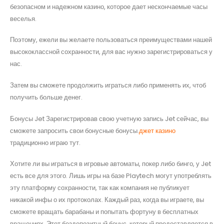
безопасном и надежном казино, которое дает нескончаемые часы
веселья.
Поэтому, ежели вы желаете пользоваться преимуществами нашей
высококлассной сохранности, для вас нужно зарегистрироваться у
нас.
Затем вы сможете продолжить играться либо применять их, чтоб
получить больше денег.
Бонусы Jet Зарегистрировав свою учетную запись Jet сейчас, вы
сможете запросить свои бонусные бонусы.
джет казино
традиционно играю тут.
Хотите ли вы играться в игровые автоматы, покер либо бинго, у Jet
есть все для этого. Лишь игры на базе Playtech могут употреблять
эту платформу сохранности, так как компания не публикует
никакой инфы о их протоколах. Каждый раз, когда вы играете, вы
сможете вращать барабаны и попытать фортуну в бесплатных
вращениях. Этот бездепозитный бонус, который предоставляется в