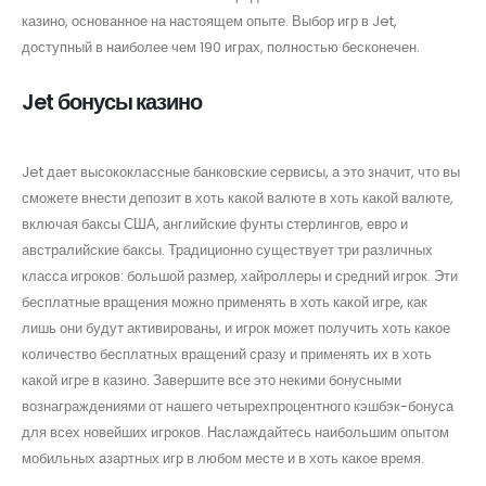
казино, основанное на настоящем опыте. Выбор игр в Jet,
доступный в наиболее чем 190 играх, полностью бесконечен.
Jet бонусы казино
Jet дает высококлассные банковские сервисы, а это значит, что вы
сможете внести депозит в хоть какой валюте в хоть какой валюте,
включая баксы США, английские фунты стерлингов, евро и
австралийские баксы. Традиционно существует три различных
класса игроков: большой размер, хайроллеры и средний игрок. Эти
бесплатные вращения можно применять в хоть какой игре, как
лишь они будут активированы, и игрок может получить хоть какое
количество бесплатных вращений сразу и применять их в хоть
какой игре в казино. Завершите все это некими бонусными
вознаграждениями от нашего четырехпроцентного кэшбэк-бонуса
для всех новейших игроков. Наслаждайтесь наибольшим опытом
мобильных азартных игр в любом месте и в хоть какое время.