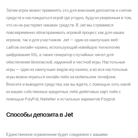
Затем игрок может применять это для внесения депозитов и снятия
средств и наслаждаться игрой где угодно, будучи уверенным в том,
что он не растеряет никаких средств. В Jet мы стремимся
повсевременно облагораживать игровой процесс как для наших
игроков, так и для участников. Jet — один из наилучших веб-
сайтов онлайн-казино, использующий новейшую технологию
шифрования SSL, а также генератор случайных чисел для
обеспечения безопасной, надежной и честной игры. Настольные
игры — один из наилучших видов игр казино, и во все настольные
игры можно играться онлайн либо на мобильном телефоне.
Вносите и выводите средства, как вы ждете, с помощью хоть какой
из ваших собственных кредитных либо дебетовых карт либо с
помощью PayPal, Neteller и остальных вариантов Paypal.
Способы депозита в Jet
Единственное ограничение будет соединено с вашими