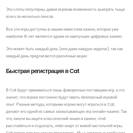
Эти слоты популярны, давая игрокам возможность выиграть тыщи
всего за несколько пенсов.
Все эти игры доступны в нашем известном казино, которое уже
наиболее 15 лет является одним из наилучших цифровых казино.
Это может быть каждый день (или даже каждую неделю), так как
каждый день предлагаются различные акции.
Быстрая регистрация в Cat
В Cat будут приниматься лишь фаворитные поставщики игр, а это
значит, что игроки постоянно будут иметь безопасный игровой
опыт. Разные методы, которыми игроки могут играться в Cat,
делают его одной из самых захватывающих игр онлайн-казино. Так
что, ежели вы ищете классический экшен в казино, чтоб
расслабиться и отдохнуть, либо азарт от живой настольной игры,
Cat может для вас что-то предложить. Мы с гордостью сообщаем,