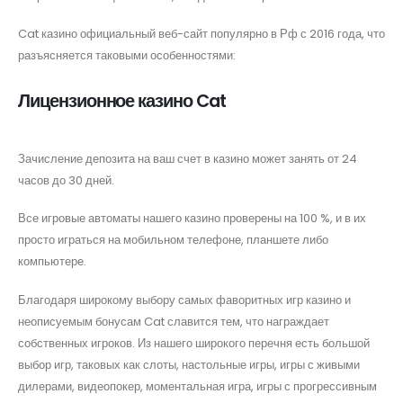
Cat казино официальный веб-сайт популярно в Рф с 2016 года, что
разъясняется таковыми особенностями:
Лицензионное казино Cat
Зачисление депозита на ваш счет в казино может занять от 24
часов до 30 дней.
Все игровые автоматы нашего казино проверены на 100 %, и в их
просто играться на мобильном телефоне, планшете либо
компьютере.
Благодаря широкому выбору самых фаворитных игр казино и
неописуемым бонусам Cat славится тем, что награждает
собственных игроков. Из нашего широкого перечня есть большой
выбор игр, таковых как слоты, настольные игры, игры с живыми
дилерами, видеопокер, моментальная игра, игры с прогрессивным