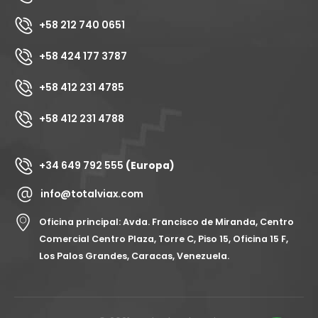
+58 212 740 0651
+58 424 177 3787
+58 412 231 4785
+58 412 231 4788
+34 649 792 555
(Europa)
info@totalviax.com
Oficina principal: Avda. Francisco de Miranda, Centro
Comercial Centro Plaza, Torre C, Piso 15, Oficina 15 F,
Los Palos Grandes, Caracas, Venezuela.