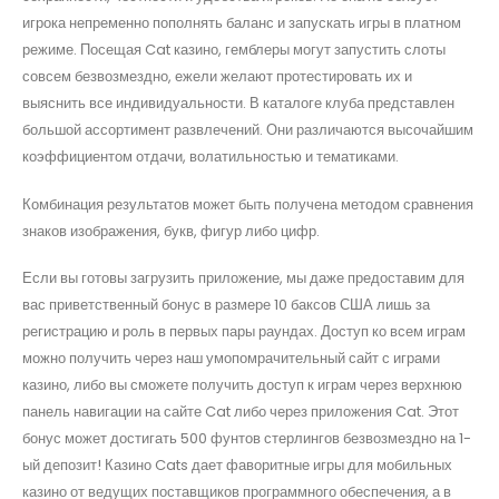
игрока непременно пополнять баланс и запускать игры в платном
режиме. Посещая Cat казино, гемблеры могут запустить слоты
совсем безвозмездно, ежели желают протестировать их и
выяснить все индивидуальности. В каталоге клуба представлен
большой ассортимент развлечений. Они различаются высочайшим
коэффициентом отдачи, волатильностью и тематиками.
Комбинация результатов может быть получена методом сравнения
знаков изображения, букв, фигур либо цифр.
Если вы готовы загрузить приложение, мы даже предоставим для
вас приветственный бонус в размере 10 баксов США лишь за
регистрацию и роль в первых пары раундах. Доступ ко всем играм
можно получить через наш умопомрачительный сайт с играми
казино, либо вы сможете получить доступ к играм через верхнюю
панель навигации на сайте Cat либо через приложения Cat. Этот
бонус может достигать 500 фунтов стерлингов безвозмездно на 1-
ый депозит! Казино Cats дает фаворитные игры для мобильных
казино от ведущих поставщиков программного обеспечения, а в