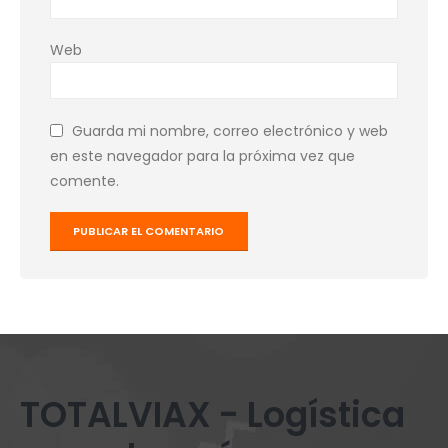
Web
Guarda mi nombre, correo electrónico y web
en este navegador para la próxima vez que
comente.
TOTALVIAX - Logística