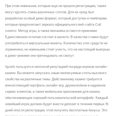
При этом новенькие, которые еще не прошли регистрацию, также
могут крутить спины различных слотов. Для их нужд был
разработан особый демо формат, который доступен и гемблерам,
которые предпочитают зеркало официального веб-сайта Cat
casino. Метод игры, а также механика остаются прежними.
Единственное отличие состоит в валюте. В качестве ставки будут
употребляться виртуальные монеты. Количество этих средств не
ограничено, но новеньким стоит учесть, что на настоящий выигрыш
в демо-режиме они претендовать не смогут.
Spark пользуется неплохой репутацией посреди игроков онлайн-
казино. Вы можете запускать наши неописуемые слоты высокого
свойства на различные темы. Действенному казино требуется
впечатляющий портфель онлайн-игр, дружелюбное и надежное
сервис клиентов, а также мобильное приложение для казино,
обеспечивающее хороший пользовательский интерфейс. Каждый
новейший игрок должен будет внести депозит в течение первых 15
дней опосля регистрации, чтоб получить бесплатные бонусы. Это