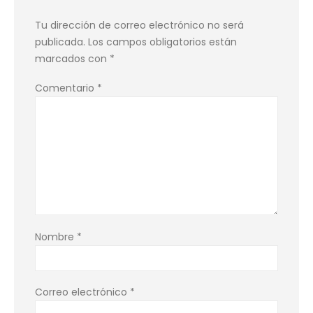
Tu dirección de correo electrónico no será
publicada.
Los campos obligatorios están
marcados con
*
Comentario
*
Nombre
*
Correo electrónico
*