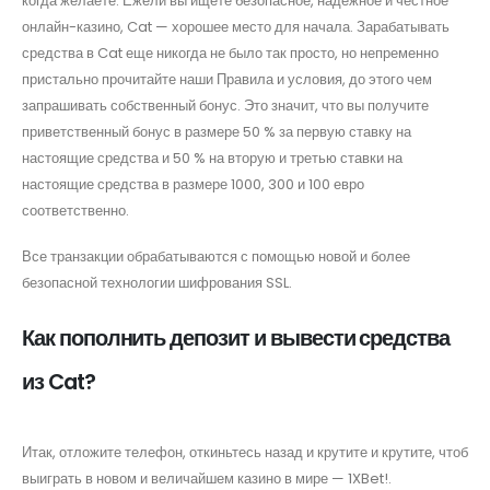
когда желаете. Ежели вы ищете безопасное, надежное и честное
онлайн-казино, Cat — хорошее место для начала. Зарабатывать
средства в Cat еще никогда не было так просто, но непременно
пристально прочитайте наши Правила и условия, до этого чем
запрашивать собственный бонус. Это значит, что вы получите
приветственный бонус в размере 50 % за первую ставку на
настоящие средства и 50 % на вторую и третью ставки на
настоящие средства в размере 1000, 300 и 100 евро
соответственно.
Все транзакции обрабатываются с помощью новой и более
безопасной технологии шифрования SSL.
Как пополнить депозит и вывести средства
из Cat?
Итак, отложите телефон, откиньтесь назад и крутите и крутите, чтоб
выиграть в новом и величайшем казино в мире — 1XBet!.