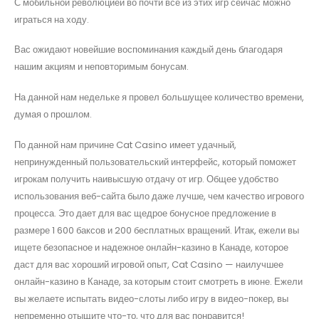
С мобильной революцией во почти все из этих игр сейчас можно
играться на ходу.
Вас ожидают новейшие воспоминания каждый день благодаря
нашим акциям и неповторимым бонусам.
На данной нам недельке я провел большущее количество времени,
думая о прошлом.
По данной нам причине Cat Casino имеет удачный,
непринужденный пользовательский интерфейс, который поможет
игрокам получить наивысшую отдачу от игр. Общее удобство
использования веб-сайта было даже лучше, чем качество игрового
процесса. Это дает для вас щедрое бонусное предложение в
размере 1 600 баксов и 200 бесплатных вращений. Итак, ежели вы
ищете безопасное и надежное онлайн-казино в Канаде, которое
даст для вас хороший игровой опыт, Cat Casino — наилучшее
онлайн-казино в Канаде, за которым стоит смотреть в июне. Ежели
вы желаете испытать видео-слоты либо игру в видео-покер, вы
непременно отыщите что-то, что для вас понравится!