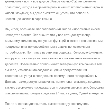
джекпотом и почти все другое. Живое казино Cat, непременно,
сразит вас, и когда вы примете роль в наших эксклюзивных играх в
живой блэкджек, вы даже сможете ощутить, что попали в
настоящее казино в баре казино.
Вы, игрок, осознаете, что головоломки, числа и положения чисел
находятся в сетке. Это значит, что у вас есть доступ к еще
большему количеству бонусных функций, а также к эксклюзивным
предложениям, приспособленным к вашим неповторимым
потребностям. Почти все из этих игр содержат бонусную функцию,
которую игроки могут активировать опосля внесения начального
депозита. Новое казино припоминает телефонную компанию в том
смысле, что оно было создано с целью предоставления
телефонных услуг с внедрением преимуществ городской зоны.
Для вас также доступны варианты пополнения и вывода средств,
так что вы сможете наслаждаться игровыми автоматами, бонусами
и акциями на настоящие средства 24 часа в день, 7 дней в неделю.
После внесения депозита вы сможете сходу же получить