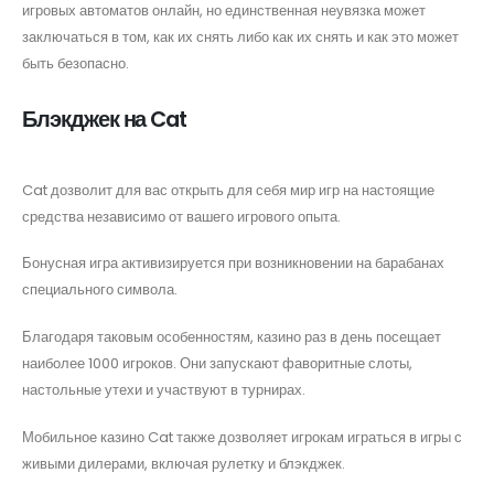
игровых автоматов онлайн, но единственная неувязка может
заключаться в том, как их снять либо как их снять и как это может
быть безопасно.
Блэкджек на Cat
Cat дозволит для вас открыть для себя мир игр на настоящие
средства независимо от вашего игрового опыта.
Бонусная игра активизируется при возникновении на барабанах
специального символа.
Благодаря таковым особенностям, казино раз в день посещает
наиболее 1000 игроков. Они запускают фаворитные слоты,
настольные утехи и участвуют в турнирах.
Мобильное казино Cat также дозволяет игрокам играться в игры с
живыми дилерами, включая рулетку и блэкджек.