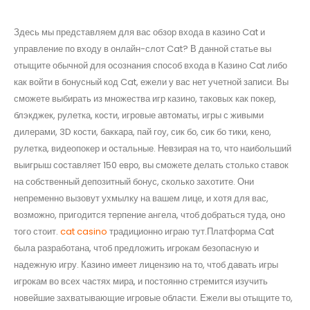
Здесь мы представляем для вас обзор входа в казино Cat и
управление по входу в онлайн-слот Cat? В данной статье вы
отыщите обычной для осознания способ входа в Казино Cat либо
как войти в бонусный код Cat, ежели у вас нет учетной записи. Вы
сможете выбирать из множества игр казино, таковых как покер,
блэкджек, рулетка, кости, игровые автоматы, игры с живыми
дилерами, 3D кости, баккара, пай гоу, сик бо, сик бо тики, кено,
рулетка, видеопокер и остальные. Невзирая на то, что наибольший
выигрыш составляет 150 евро, вы сможете делать столько ставок
на собственный депозитный бонус, сколько захотите. Они
непременно вызовут ухмылку на вашем лице, и хотя для вас,
возможно, пригодится терпение ангела, чтоб добраться туда, оно
того стоит.
cat casino
традиционно играю тут.Платформа Cat
была разработана, чтоб предложить игрокам безопасную и
надежную игру. Казино имеет лицензию на то, чтоб давать игры
игрокам во всех частях мира, и постоянно стремится изучить
новейшие захватывающие игровые области. Ежели вы отыщите то,