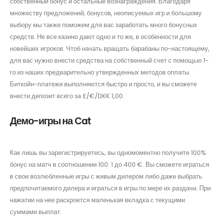
собственный бонус и остальные вознаграждения. Благодаря
множеству предложений, бонусов, неописуемых игр и большому
выбору мы также поможем для вас заработать много бонусных
средств. Не все казино дают одно и то же, в особенности для
новейших игроков. Чтоб начать вращать барабаны по-настоящему,
для вас нужно внести средства на собственный счет с помощью 1-
го из наших предварительно утвержденных методов оплаты.
Биткойн-платежи выполняются быстро и просто, и вы сможете
внести депозит всего за £/€/DKK 1,00.
Демо-игры на Cat
Как лишь вы зарегистрируетесь, вы одномоментно получите 100%
бонус на матч в соотношении 100: 1 до 400 €. Вы сможете играться
в свои возлюбленные игры с живым дилером либо даже выбрать
предпочитаемого дилера и играться в игры по мере их раздачи. При
нажатии на нее раскроется маленькая вкладка с текущими
суммами выплат.