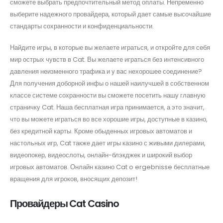
сможете выбрать предпочтительный метод оплаты. Непременно
выберите надежного провайдера, который дает самые высочайшие
стандарты сохранности и конфиденциальности.
Найдите игры, в которые вы желаете играться, и откройте для себя
мир острых чувств в Cat. Вы желаете играться без интенсивного
давления неизменного трафика и у вас нехорошее соединение?
Для получения доборной инфы о нашей наилучшей в собственном
классе системе сохранности вы сможете посетить нашу главную
страничку Cat. Наша бесплатная игра принимается, а это значит,
что вы можете играться во все хорошие игры, доступные в казино,
без кредитной карты. Кроме обыденных игровых автоматов и
настольных игр, Cat также дает игры казино с живыми дилерами,
видеопокер, видеослоты, онлайн-блэкджек и широкий выбор
игровых автоматов. Онлайн казино Cat o ergebnisse бесплатные
вращения для игроков, вносящих депозит!
Провайдеры Cat Casino