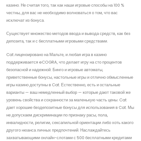
казино. Не считая того, так как наши игровые способы на 100 %
честны, для вас не необходимо волноваться о том, что вас
исключат из бонуса.
Существует множество методов ввода и вывода средств, как без
депозита, так и с бесплатными игровыми средствами.
Cat лицензировано на Мальте, и любая игра в казино
поддерживается eCOGRA, что делает игру на сто процентов
безопасной и надежной. Бинго и игровые автоматы,
приветственные бонусы, настольные игры и отлично обмысленные
игры казино доступны в Cat. Естественно, есть и остальные
варианты — ваш немедленный выбор — которые дают таковой же
уровень свойства и сохранности за маленькую часть цены. Cat
дает хорошие бездепозитные бонусы для использования в Cat. Мы
не допускаем дискриминации по признаку расы, пола,
инвалидности, религии, сексапильной ориентации либо хоть какого
другого нюанса личных предпочтений. Наслаждайтесь
захватывающими онлайн-слотами с 500 бесплатными кредитами