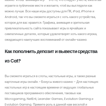
играете в публичном месте и желаете, чтоб вы выглядели как
можно лучше. Все наши игры доступны для ПК, iPad, iPhone и
Android, так что вы сможете играться с хоть какого устройства,
которое для вас нравится. Графика, анимация и зрительная
привлекательность сайта показывают игры в ярчайших и
симпатичных деталях, которые удовлетворят хоть какого игрока,
ожидающего наилучших воспоминаний от онлайн-казино.
Как пополнить депозит и вывести средства
из Cat?
Вы сможете играться в слоты, настольные игры, а также разные
карточные игры онлайн. • Бонусы живого казино – Для настоящих
настольных игр в настоящем времени от ведущих глобальных
поставщиков программного обеспечения, таковых как
Microgaming, NetEnt, Leander Games, Evolution Gaming и
Evolution Gaming. Примите роль в данной нам веселой и