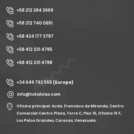
+58 212 284 3669
+58 212 740 0651
+58 424 177 3787
+58 412 231 4785
+58 412 231 4788
+34 649 792 555
(Europa)
info@totalviax.com
Oficina principal: Avda. Francisco de Miranda, Centro
Comercial Centro Plaza, Torre C, Piso 15, Oficina 15 F,
Los Palos Grandes, Caracas, Venezuela.