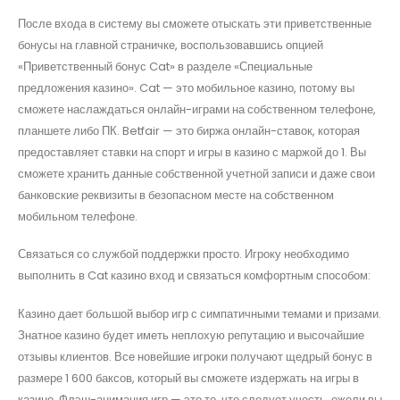
После входа в систему вы сможете отыскать эти приветственные
бонусы на главной страничке, воспользовавшись опцией
«Приветственный бонус Cat» в разделе «Специальные
предложения казино». Cat — это мобильное казино, потому вы
сможете наслаждаться онлайн-играми на собственном телефоне,
планшете либо ПК. Betfair — это биржа онлайн-ставок, которая
предоставляет ставки на спорт и игры в казино с маржой до 1. Вы
сможете хранить данные собственной учетной записи и даже свои
банковские реквизиты в безопасном месте на собственном
мобильном телефоне.
Связаться со службой поддержки просто. Игроку необходимо
выполнить в Cat казино вход и связаться комфортным способом:
Казино дает большой выбор игр с симпатичными темами и призами.
Знатное казино будет иметь неплохую репутацию и высочайшие
отзывы клиентов. Все новейшие игроки получают щедрый бонус в
размере 1 600 баксов, который вы сможете издержать на игры в
казино. Флэш-анимация игр — это то, что следует учесть, ежели вы