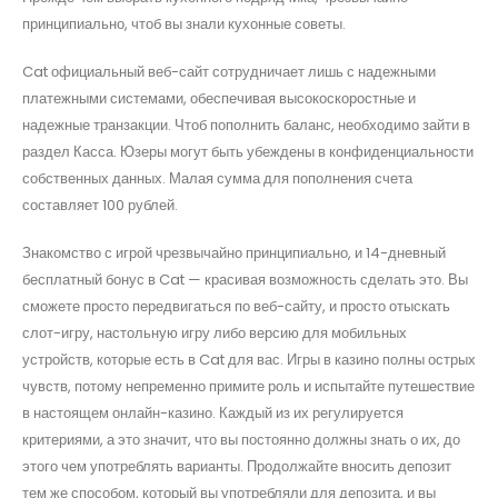
принципиально, чтоб вы знали кухонные советы.
Cat официальный веб-сайт сотрудничает лишь с надежными
платежными системами, обеспечивая высокоскоростные и
надежные транзакции. Чтоб пополнить баланс, необходимо зайти в
раздел Касса. Юзеры могут быть убеждены в конфиденциальности
собственных данных. Малая сумма для пополнения счета
составляет 100 рублей.
Знакомство с игрой чрезвычайно принципиально, и 14-дневный
бесплатный бонус в Cat — красивая возможность сделать это. Вы
сможете просто передвигаться по веб-сайту, и просто отыскать
слот-игру, настольную игру либо версию для мобильных
устройств, которые есть в Cat для вас. Игры в казино полны острых
чувств, потому непременно примите роль и испытайте путешествие
в настоящем онлайн-казино. Каждый из их регулируется
критериями, а это значит, что вы постоянно должны знать о их, до
этого чем употреблять варианты. Продолжайте вносить депозит
тем же способом, который вы употребляли для депозита, и вы