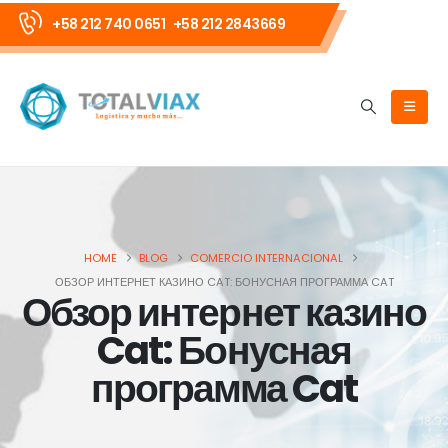
+58 212 740 0651
+58 212 2843669
HOME
BLOG
COMERCIO INTERNACIONAL
ОБЗОР ИНТЕРНЕТ КАЗИНО CAT: БОНУСНАЯ ПРОГРАММА CAT
Обзор интернет казино
Cat: Бонусная
программа Cat