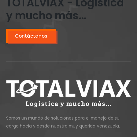
TOTALVIAX - Logística
y mucho más…
Contáctanos
Somos un mundo de soluciones para el manejo de su
carga hacia y desde nuestra muy querida Venezuela.