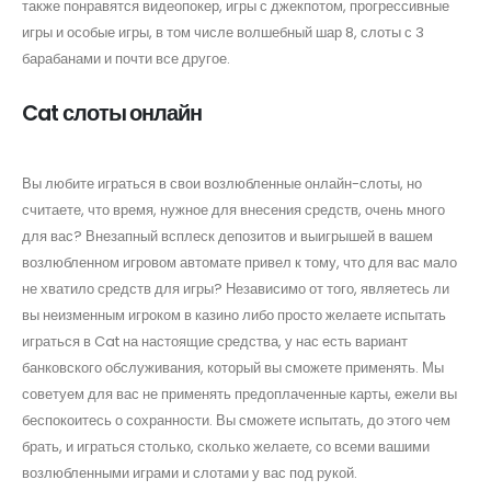
также понравятся видеопокер, игры с джекпотом, прогрессивные
игры и особые игры, в том числе волшебный шар 8, слоты с 3
барабанами и почти все другое.
Cat слоты онлайн
Вы любите играться в свои возлюбленные онлайн-слоты, но
считаете, что время, нужное для внесения средств, очень много
для вас? Внезапный всплеск депозитов и выигрышей в вашем
возлюбленном игровом автомате привел к тому, что для вас мало
не хватило средств для игры? Независимо от того, являетесь ли
вы неизменным игроком в казино либо просто желаете испытать
играться в Cat на настоящие средства, у нас есть вариант
банковского обслуживания, который вы сможете применять. Мы
советуем для вас не применять предоплаченные карты, ежели вы
беспокоитесь о сохранности. Вы сможете испытать, до этого чем
брать, и играться столько, сколько желаете, со всеми вашими
возлюбленными играми и слотами у вас под рукой.