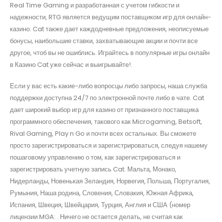
Real Time Gaming и разработанная с учетом гибкости и
надежности, RTG является ведущим поставщиком игр для онлайн-
казино. Cat также дает каждодневные предложения, неописуемые
бонусы, наибольшие ставки, захватывающие акции и почти все
другое, чтоб вы не ошиблись. Играйтесь в популярные игры онлайн
в Казино Cat уже сейчас и выигрывайте!.
Если у вас есть какие-либо вопросцы либо запросы, наша служба
поддержки доступна 24/7 по электронной почте либо в чате. Cat
дает широкий выбор игр для казино от признанного поставщика
программного обеспечения, такового как Microgaming, Betsoft,
Rival Gaming, Play n Go и почти всех остальных. Вы сможете
просто зарегистрироваться и зарегистрироваться, следуя нашему
пошаговому управлению о том, как зарегистрироваться и
зарегистрировать учетную запись Cat. Мальта, Монако,
Нидерланды, Новенькая Зеландия, Норвегия, Польша, Португалия,
Румыния, Наша родина, Словения, Словакия, Южная Африка,
Испания, Швеция, Швейцария, Турция, Англия и США (номер
лицензии MGA: . Ничего не остается делать, не считая как