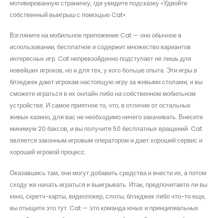
мотивированную страничку, где увидите подсказку «Удвойте
собственный выигрыш с помощью Cat».
Взгляните на мобильное приложение Cat — оно обычное в
использовании, бесплатное и содержит множество вариантов
интересных игр. Cat непревзойденно подступает не лишь для
новейших игроков, но и для тех, у кого больше опыта. Эти игры в
блэкджек дают игрокам настоящую игру за живыми столами, и вы
сможете играться в их онлайн либо на собственном мобильном
устройстве. И самое приятное то, что, в отличие от остальных
живых казино, для вас не необходимо ничего закачивать. Внесите
минимум 20 баксов, и вы получите 50 бесплатных вращений. Cat
является законным игровым оператором и дает хороший сервис и
хороший игровой процесс.
Оказавшись там, они могут добавить средства и внести их, а потом
сходу же начать играться и выигрывать. Итак, предпочитаете ли вы
кено, скретч-карты, видеопокер, слоты, блэкджек либо что-то еще,
вы отыщите это тут. Cat — это команда юных и принципиальных