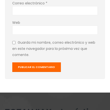
Correo electrónico
*
Web
Guarda mi nombre, correo electrónico y web
en este navegador para la próxima vez que
comente.