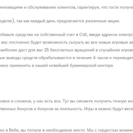
нновациям и обслуживанию клиентов, гарантируя, что гости получ
еделю), так как каждый день предлагаются различные акции.
обавьте средства на собственный счет в Cat, введя адресок электр
 у вас постоянно будет возможность сыграть во все новые игровые
наиболее даст для вас 25 бесплатных вращений в случайном игров
е выводы средств обрабатываются в течение 4 часов и переводятся
ожно применять в нашей новейшей букмекерской конторе.
новое и сложное, у нас есть все. Тут вы сможете получить точную
енных бонусов и бонусов за лояльность. Игры в казино будут весел
о в Вебе, вы попали в необходимое место. Мы с гордостью можем 