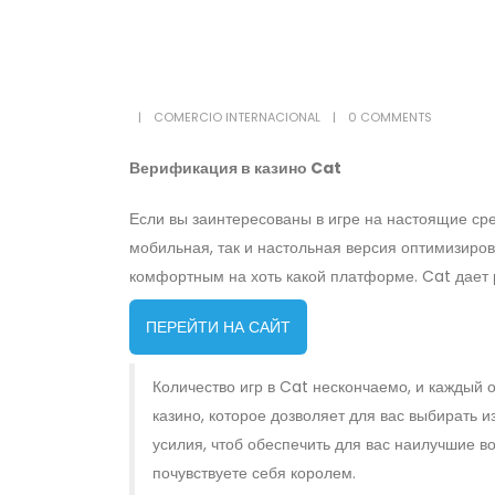
COMERCIO INTERNACIONAL
0 COMMENTS
Верификация в казино Cat
Если вы заинтересованы в игре на настоящие ср
мобильная, так и настольная версия оптимизиров
комфортным на хоть какой платформе. Cat дает 
ПЕРЕЙТИ НА САЙТ
Количество игр в Cat нескончаемо, и каждый
казино, которое дозволяет для вас выбирать 
усилия, чтоб обеспечить для вас наилучшие во
почувствуете себя королем.