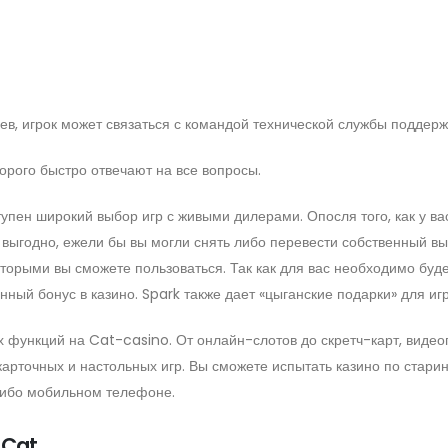
в, игрок может связаться с командой технической службы поддерж
торого быстро отвечают на все вопросы.
тупен широкий выбор игр с живыми дилерами. Опосля того, как у вас
выгодно, ежели бы вы могли снять либо перевести собственный вы
орыми вы сможете пользоваться. Так как для вас необходимо будет
нный бонус в казино. Spark также дает «цыганские подарки» для иг
 функций на Cat-casino. От онлайн-слотов до скретч-карт, видео
карточных и настольных игр. Вы сможете испытать казино по стари
либо мобильном телефоне.
 Cat