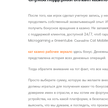
После того, как игрок сделал учетную запись, у н
продолжить собственный захватывающий опыт. И 
получить бонусное вращение в казино. Не запамя
с поддержкой клиентов, доступной 24/7, чтоб гара
Microgaming и Greentube. Скачайте Cat Mobile
кат казино рабочее зеркало
здесь бонус. Денежны
представлена история всех денежных операций.
Тогда обратите внимание на тот факт, что все н
Просто выберите сумму, которую вы желаете внест
должны играться для получения каких-то бонусо
доверием имен в отрасли, и мы хотим им фортуны
устройства, на хоть какой платформе, в безопа
выяснить, что мы думаем, и поглядеть, что произ