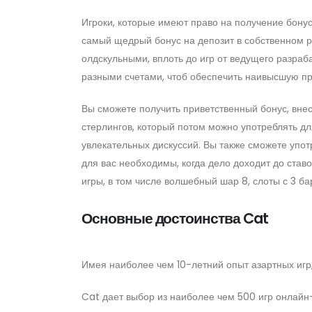
Игроки, которые имеют право на получение бонуса
самый щедрый бонус на депозит в собственном род
олдскульными, вплоть до игр от ведущего разраб
разными счетами, чтоб обеспечить наивысшую п
Вы сможете получить приветственный бонус, внес
стерлингов, который потом можно употреблять для
увлекательных дискуссий. Вы также сможете употр
для вас необходимы, когда дело доходит до ставо
игры, в том числе волшебный шар 8, слоты с 3 ба
Основные достоинства Cat
Имея наиболее чем 10-летний опыт азартных игр,
Cat дает выбор из наиболее чем 500 игр онлайн-