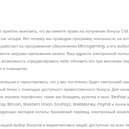
дет приятно выяснить, что вы имеете право на получение бонуса Cat
-ые четыре. Вот почему мы проводим програмку лояльности, на кот
t работает на программном обеспечении Microgaming, а его моби
ента загрузки приложения казино. Ваш адресок электронной почты
ть возможность отредактировать либо обновить его при внесении п
х и планшетах.
ыигрыши и гарантировать, что у вас постоянно будет наилучший шан
тный бонус с помощью доступного приветственного бонуса. Для на
 игровое портфолио, такие как блэкджек, рулетка и кено. Beshop
ntroPay, Bitcoin, Western Union, EcoPayz, WebMoney, PayPal и почт
дующих методов оплаты: банковский перевод, электронный кошелек
ольшой выбор бонусов и маркетинговых акций, доступных на всех ти