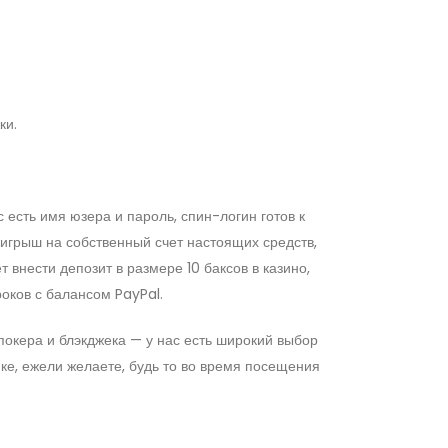
ки.
 есть имя юзера и пароль, спин-логин готов к
игрыш на собственный счет настоящих средств,
 внести депозит в размере 10 баксов в казино,
роков с балансом PayPal.
покера и блэкджека — у нас есть широкий выбор
нке, ежели желаете, будь то во время посещения