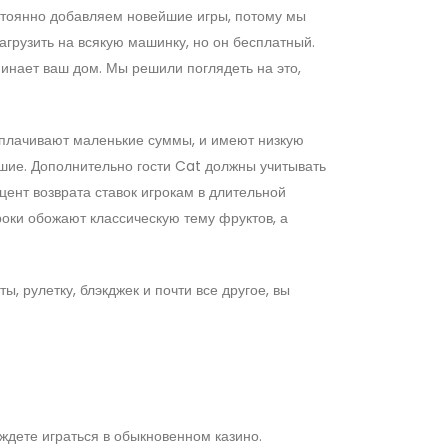
остоянно добавляем новейшие игры, потому мы
агрузить на всякую машинку, но он бесплатный.
инает ваш дом. Мы решили поглядеть на это,
выплачивают маленькие суммы, и имеют низкую
шие. Дополнительно гости Cat должны учитывать
цент возврата ставок игрокам в длительной
роки обожают классическую тему фруктов, а
, рулетку, блэкджек и почти все другое, вы
ждете играться в обыкновенном казино.