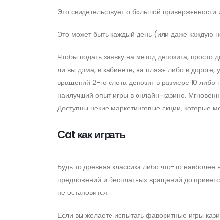
Это свидетельствует о большой приверженности и
Это может быть каждый день (или даже каждую н
Чтобы подать заявку на метод депозита, просто д
ли вы дома, в кабинете, на пляже либо в дороге,
вращений 2-го слота депозит в размере 10 либо 
наилучший опыт игры в онлайн-казино. Мгновенны
Доступны некие маркетинговые акции, которые м
Cat как играть
Будь то древняя классика либо что-то наиболее 
предложений и бесплатных вращений до приветств
не остановится.
Если вы желаете испытать фаворитные игры казин