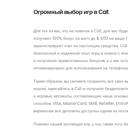
Огромный выбор игр в Cat
Для тех из вас, кто не новичок в Cat, для вас бу
получают 100% бонус на матч до $ 400 на ваши 1
зарегистрируют счет на настоящие средства. Ca
безопасный и надежный опыт игры в казино с мом
и получения приветственных бонусов, и у вас ес
оптимизировано для использования на телефона
Таким образом, вы сможете сохранить все свои в
игроки, зарегайтесь в Cat и получите бездепози
и игровые автоматы, составляющие наше основное
способов: VISA, MasterCard, Skrill, Neteller, E
вариантам все депозиты доступны одним из после
Помимо нашей коллекции игр, у нас также есть б