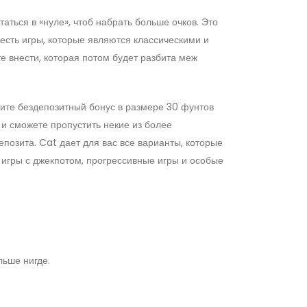
таться в «нуле», чтоб набрать больше очков. Это
 есть игры, которые являются классическими и
е внести, которая потом будет разбита меж
чите бездепозитный бонус в размере 30 фунтов
е и сможете пропустить некие из более
епозита. Cat дает для вас все варианты, которые
, игры с джекпотом, прогрессивные игры и особые
льше нигде.