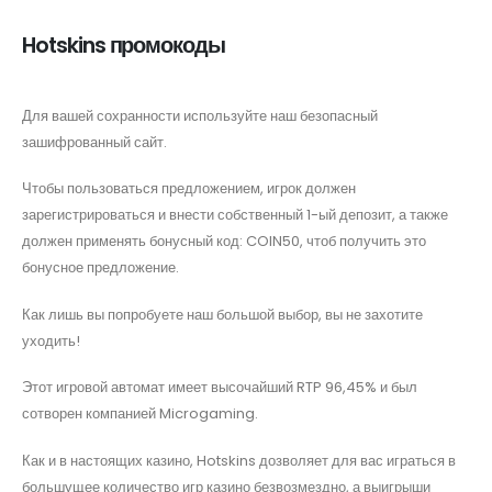
Hotskins промокоды
Для вашей сохранности используйте наш безопасный
зашифрованный сайт.
Чтобы пользоваться предложением, игрок должен
зарегистрироваться и внести собственный 1-ый депозит, а также
должен применять бонусный код: COIN50, чтоб получить это
бонусное предложение.
Как лишь вы попробуете наш большой выбор, вы не захотите
уходить!
Этот игровой автомат имеет высочайший RTP 96,45% и был
сотворен компанией Microgaming.
Как и в настоящих казино, Hotskins дозволяет для вас играться в
большущее количество игр казино безвозмездно, а выигрыши