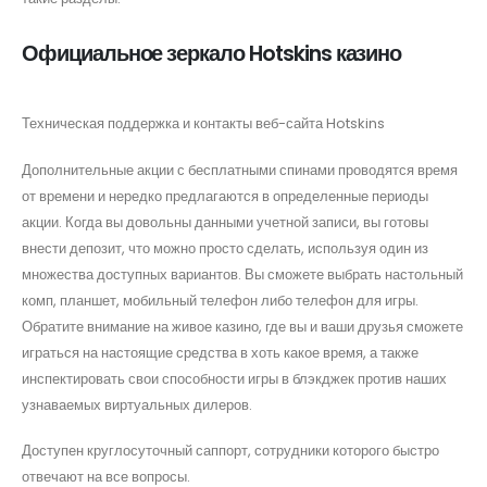
Официальное зеркало Hotskins казино
Техническая поддержка и контакты веб-сайта Hotskins
Дополнительные акции с бесплатными спинами проводятся время
от времени и нередко предлагаются в определенные периоды
акции. Когда вы довольны данными учетной записи, вы готовы
внести депозит, что можно просто сделать, используя один из
множества доступных вариантов. Вы сможете выбрать настольный
комп, планшет, мобильный телефон либо телефон для игры.
Обратите внимание на живое казино, где вы и ваши друзья сможете
играться на настоящие средства в хоть какое время, а также
инспектировать свои способности игры в блэкджек против наших
узнаваемых виртуальных дилеров.
Доступен круглосуточный саппорт, сотрудники которого быстро
отвечают на все вопросы.