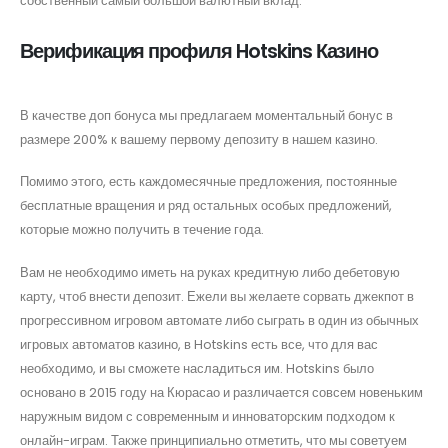
собственный самый большой валютный вклад.
Верификация профиля Hotskins Казино
В качестве доп бонуса мы предлагаем моментальный бонус в
размере 200% к вашему первому депозиту в нашем казино.
Помимо этого, есть каждомесячные предложения, постоянные
бесплатные вращения и ряд остальных особых предложений,
которые можно получить в течение года.
Вам не необходимо иметь на руках кредитную либо дебетовую
карту, чтоб внести депозит. Ежели вы желаете сорвать джекпот в
прогрессивном игровом автомате либо сыграть в один из обычных
игровых автоматов казино, в Hotskins есть все, что для вас
необходимо, и вы сможете насладиться им. Hotskins было
основано в 2015 году на Кюрасао и различается совсем новеньким
наружным видом с современным и инноваторским подходом к
онлайн-играм. Также принципиально отметить, что мы советуем