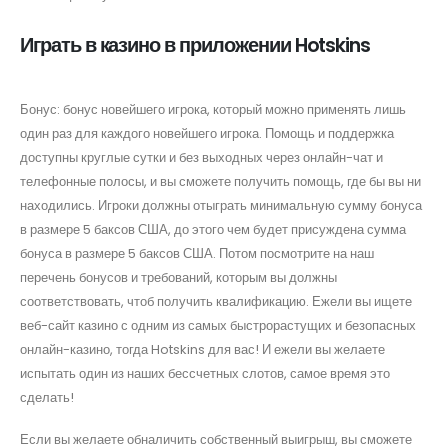
Играть в казино в приложении Hotskins
Бонус: бонус новейшего игрока, который можно применять лишь
один раз для каждого новейшего игрока. Помощь и поддержка
доступны круглые сутки и без выходных через онлайн-чат и
телефонные полосы, и вы сможете получить помощь, где бы вы ни
находились. Игроки должны отыграть минимальную сумму бонуса
в размере 5 баксов США, до этого чем будет присуждена сумма
бонуса в размере 5 баксов США. Потом посмотрите на наш
перечень бонусов и требований, которым вы должны
соответствовать, чтоб получить квалификацию. Ежели вы ищете
веб-сайт казино с одним из самых быстрорастущих и безопасных
онлайн-казино, тогда Hotskins для вас! И ежели вы желаете
испытать один из наших бессчетных слотов, самое время это
сделать!
Если вы желаете обналичить собственный выигрыш, вы сможете