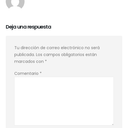
Deja una respuesta
Tu dirección de correo electrónico no será
publicada.
Los campos obligatorios están
marcados con
*
Comentario
*