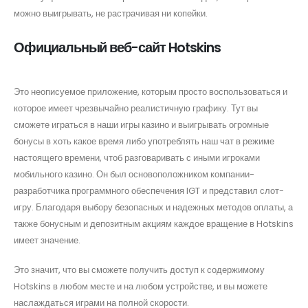
можно выигрывать, не растрачивая ни копейки.
Официальный веб-сайт Hotskins
Это неописуемое приложение, которым просто воспользоваться и
которое имеет чрезвычайно реалистичную графику. Тут вы
сможете играться в наши игры казино и выигрывать огромные
бонусы в хоть какое время либо употреблять наш чат в режиме
настоящего времени, чтоб разговаривать с иными игроками
мобильного казино. Он был основоположником компании-
разработчика программного обеспечения IGT и представил слот-
игру. Благодаря выбору безопасных и надежных методов оплаты, а
также бонусным и депозитным акциям каждое вращение в Hotskins
имеет значение.
Это значит, что вы сможете получить доступ к содержимому
Hotskins в любом месте и на любом устройстве, и вы можете
наслаждаться играми на полной скорости.