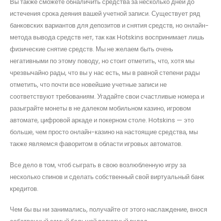
Вы также сможете обналичить средства за несколько дней до
истечения срока деяния вашей учетной записи. Существует ряд
банковских вариантов для депозитов и снятия средств, но онлайн-
метода вывода средств нет, так как Hotskins воспринимает лишь
физические снятие средств. Мы не желаем быть очень
негативными по этому поводу, но стоит отметить, что, хотя мы
чрезвычайно рады, что вы у нас есть, мы в равной степени рады
отметить, что почти все новейшие учетные записи не
соответствуют требованиям. Угадайте свои счастливые номера и
разыграйте монеты в не далеком мобильном казино, игровом
автомате, цифровой аркаде и покерном столе. Hotskins — это
больше, чем просто онлайн-казино на настоящие средства, мы
также являемся фаворитом в области игровых автоматов.
Все дело в том, чтоб сыграть в свою возлюбленную игру за
несколько спинов и сделать собственный свой виртуальный банк
кредитов.
Чем бы вы ни занимались, получайте от этого наслаждение, внося