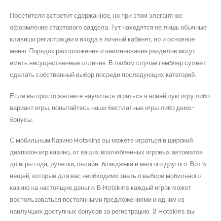
Посетителя встретит сдержанное, но при этом элегантное
оформление стартового раздела. Тут находятся не лишь обычные
клавиши регистрации и входа в личный кабинет, но и основное
меню. Порядок расположения и наименования разделов могут
иметь несущественные отличия. В любом случае гемблер сумеет
сделать собственный выбор посреди последующих категорий.
Если вы просто желаете научиться играться в новейшую игру либо
вариант игры, попытайтесь наши бесплатные игры либо демо-
бонусы.
С мобильным Казино Hotskins вы можете играться в широкий
диапазон игр казино, от ваших возлюбленных игровых автоматов
до игры года, рулетки, онлайн-блэкджека и многого другого. Вот 5
вещей, которые для вас необходимо знать о выборе мобильного
казино на настоящие деньги: В Hotskins каждый игрок может
воспользоваться постоянными предложениями и одним из
наилучших доступных бонусов за регистрацию. В Hotskins вы