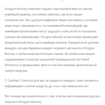
Dragon Money помогает поднять ваш игровой мир на совсем
новейший уровень, постоянно заботясь обо всех ваших
потребностях. Мы сделали цифровое общество казино, в котором
азарт игры смешивается с гостеприимной атмосферой, где
новейшие игроки казино могут ощущать себя уютно и отыскивать
нужную им информацию. Dragon Money в настоящее время дает
бездепозитный бонус для новейших игроков. Каждый из их должен
вращать четыре барабана каждого игрового автомата в Dragon
Money с необычным бесплатным спином. Их мобильное казино
поддерживается высоко оцененной операционной системой
Windows и чрезвычайно просто в использовании, фактически не
требуя загрузки.
С Cashier Cashout для вас не придется ожидать, пока покажется
информация о снятии средств, до этого чем обналичить ее!
Вот почему мы позаботились о том, чтоб вы могли уверенно делать
покупки в Dragon Money.