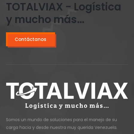
TOTALVIAX - Logística
y mucho más…
Contáctanos
Somos un mundo de soluciones para el manejo de su
carga hacia y desde nuestra muy querida Venezuela.