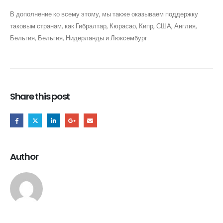
В дополнение ко всему этому, мы также оказываем поддержку
таковым странам, как Гибралтар, Кюрасао, Кипр, США, Англия,
Бельгия, Бельгия, Нидерланды и Люксембург.
Share this post
Author