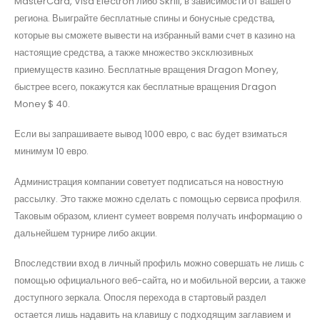
MasterCard, Visa Electron либо Skrill, в зависимости от вашего
региона. Выиграйте бесплатные спины и бонусные средства,
которые вы сможете вывести на избранный вами счет в казино на
настоящие средства, а также множество эксклюзивных
приемуществ казино. Бесплатные вращения Dragon Money,
быстрее всего, покажутся как бесплатные вращения Dragon
Money $ 40.
Если вы запрашиваете вывод 1000 евро, с вас будет взиматься
минимум 10 евро.
Администрация компании советует подписаться на новостную
рассылку. Это также можно сделать с помощью сервиса профиля.
Таковым образом, клиент сумеет вовремя получать информацию о
дальнейшем турнире либо акции.
Впоследствии вход в личный профиль можно совершать не лишь с
помощью официального веб-сайта, но и мобильной версии, а также
доступного зеркала. Опосля перехода в стартовый раздел
остается лишь надавить на клавишу с подходящим заглавием и