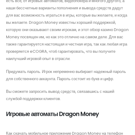
есть все, от игровых автоматов, видеопокера и многого другого, а
наши бессчетные варианты пополнения и вывода средств дадут
для вас возможность играться в игры, которые вы желаете, и когда
вы желаете. Dragon Money известны хорошей поддержкой,
которую они оказывают своим игрокам, и этот обзор казино Dragon
Money посвящен им, но как это отлично на самом деле. Для вас
также гарантируется настоящая и честная игра, так как любая игра
проверяется eCOGRA, чтоб гарантировать, что вы получите
наилучший игровой опыт в отрасли.
Придумать пароль. Игрок непременно выбирает надежный пароль
для собственного аккаунта. Пароль состоит из букв и цифр.
Вы сможете запросить вывод средств, связавшись с нашей
службой поддержки клиентов.
Игровые автоматы Dragon Money
Как скачать мобильное приложение Dragon Money на телефон