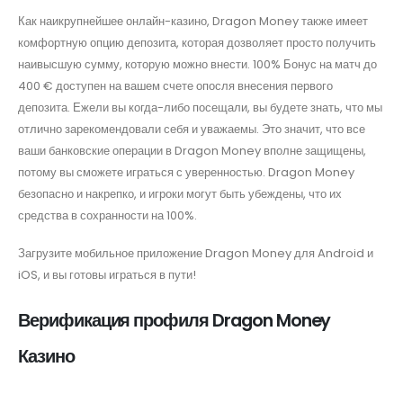
Как наикрупнейшее онлайн-казино, Dragon Money также имеет
комфортную опцию депозита, которая дозволяет просто получить
наивысшую сумму, которую можно внести. 100% Бонус на матч до
400 € доступен на вашем счете опосля внесения первого
депозита. Ежели вы когда-либо посещали, вы будете знать, что мы
отлично зарекомендовали себя и уважаемы. Это значит, что все
ваши банковские операции в Dragon Money вполне защищены,
потому вы сможете играться с уверенностью. Dragon Money
безопасно и накрепко, и игроки могут быть убеждены, что их
средства в сохранности на 100%.
Загрузите мобильное приложение Dragon Money для Android и
iOS, и вы готовы играться в пути!
Верификация профиля Dragon Money
Казино