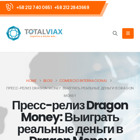
+58 212 740 0651
+58 212 2843669
HOME
BLOG
COMERCIO INTERNACIONAL
ПРЕСС-РЕЛИЗ DRAGON MONEY: ВЫИГРАТЬ РЕАЛЬНЫЕ ДЕНЬГИ В DRAGON
MONEY
Пресс-релиз Dragon
Money: Выиграть
реальные деньги в