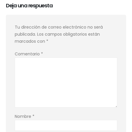
Deja una respuesta
Tu dirección de correo electrónico no será
publicada.
Los campos obligatorios están
marcados con
*
Comentario
*
Nombre
*