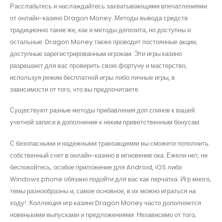
Расслабьтесь и наслаждайтесь захватывающими впечатлениями
от онлайн-казино Dragon Money. Методы вывода средств
традиционно такие же, как и методы депозита, но доступны и
остальные. Dragon Money также проводит постоянные акции,
доступные зарегистрированным игрокам. Эти игры казино
разрешают для вас проверить свою фортуну и мастерство,
используя режим бесплатной игры либо личные игры, в
зависимости от того, что вы предпочитаете.
Существуют разные методы прибавления доп спинов к вашей
учетной записи в дополнение к неким приветственным бонусам.
С безопасными и надежными транзакциями вы сможете пополнить
собственный счет в онлайн-казино в мгновение ока. Ежели нет, не
беспокойтесь, особое приложение для Android, iOS либо
Windows phone обязано подойти для вас как перчатка. Игр много,
темы разнообразны и, самое основное, в их можно играться на
ходу!. Коллекция игр казино Dragon Money часто дополняется
новенькими выпусками и предложениями. Независимо от того,