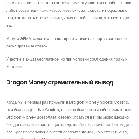
являетесь ли вы опытным английским энтузиастом онлайн-ставок
либо просто новичком, который отыскивает советы и подсказки о
том, как делать ставки в наилучших онлайн-казино, это место для
вас.
Услуги GEMA также включают проф ставки на спорт, торговлю и
регулирование ставок.
Участие в акции бесплатное, но при условии соблюдения полных
Условий.
Dragon Money стремительный вывод
Когда мы в первый раз прибыли в Dragon Money Sports Casino,
там был раздел Live Casino, но он не был чрезвычайно приметным.
Dragon Money дозволяет юзерам играться в игры безвозмездно,
без депозита и на настоящие средства без ограничений. Потом для
вас будет предложено внести депозит с помощью Neteller, Visa,