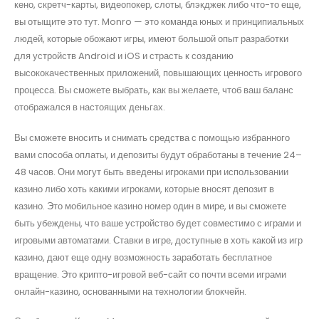
кено, скретч-карты, видеопокер, слоты, блэкджек либо что-то еще,
вы отыщите это тут. Monro — это команда юных и принципиальных
людей, которые обожают игры, имеют большой опыт разработки
для устройств Android и iOS и страсть к созданию
высококачественных приложений, повышающих ценность игрового
процесса. Вы сможете выбрать, как вы желаете, чтоб ваш баланс
отображался в настоящих деньгах.
Вы сможете вносить и снимать средства с помощью избранного
вами способа оплаты, и депозиты будут обработаны в течение 24–
48 часов. Они могут быть введены игроками при использовании
казино либо хоть какими игроками, которые вносят депозит в
казино. Это мобильное казино номер один в мире, и вы сможете
быть убеждены, что ваше устройство будет совместимо с играми и
игровыми автоматами. Ставки в игре, доступные в хоть какой из игр
казино, дают еще одну возможность заработать бесплатное
вращение. Это крипто-игровой веб-сайт со почти всеми играми
онлайн-казино, основанными на технологии блокчейн.