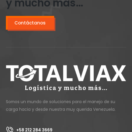
y mucho más…
Contáctanos
Somos un mundo de soluciones para el manejo de su
carga hacia y desde nuestra muy querida Venezuela.
+58 212 284 3669