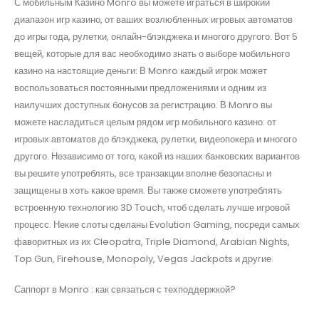
С мобильным Казино Monro вы можете играться в широкий
диапазон игр казино, от ваших возлюбленных игровых автоматов
до игры года, рулетки, онлайн-блэкджека и многого другого. Вот 5
вещей, которые для вас необходимо знать о выборе мобильного
казино на настоящие деньги: В Monro каждый игрок может
воспользоваться постоянными предложениями и одним из
наилучших доступных бонусов за регистрацию. В Monro вы
можете насладиться целым рядом игр мобильного казино: от
игровых автоматов до блэкджека, рулетки, видеопокера и многого
другого. Независимо от того, какой из наших банковских вариантов
вы решите употреблять, все транзакции вполне безопасны и
защищены в хоть какое время. Вы также сможете употреблять
встроенную технологию 3D Touch, чтоб сделать лучше игровой
процесс. Некие слоты сделаны Evolution Gaming, посреди самых
фаворитных из их Cleopatra, Triple Diamond, Arabian Nights,
Top Gun, Firehouse, Monopoly, Vegas Jackpots и другие.
Саппорт в Monro : как связаться с техподдержкой?