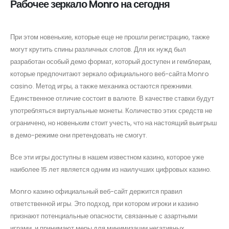
Рабочее зеркало Monro на сегодня
При этом новенькие, которые еще не прошли регистрацию, также
могут крутить спины различных слотов. Для их нужд был
разработан особый демо формат, который доступен и гемблерам,
которые предпочитают зеркало официального веб-сайта Monro
casino. Метод игры, а также механика остаются прежними.
Единственное отличие состоит в валюте. В качестве ставки будут
употребляться виртуальные монеты. Количество этих средств не
ограничено, но новеньким стоит учесть, что на настоящий выигрыш
в демо-режиме они претендовать не смогут.
Все эти игры доступны в нашем известном казино, которое уже
наиболее 15 лет является одним из наилучших цифровых казино.
Monro казино официальный веб-сайт держится правил
ответственной игры. Это подход, при котором игроки и казино
признают потенциальные опасности, связанные с азартными
играми, и принимают меры для минимизации негативных