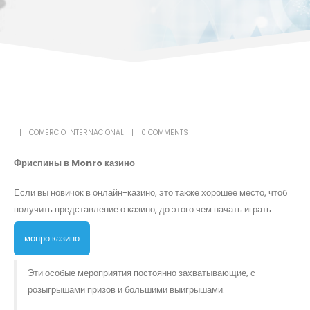
COMERCIO INTERNACIONAL
0 COMMENTS
Фриспины в Monro казино
Если вы новичок в онлайн-казино, это также хорошее место, чтоб
получить представление о казино, до этого чем начать играть.
монро казино
Эти особые мероприятия постоянно захватывающие, с
розыгрышами призов и большими выигрышами.