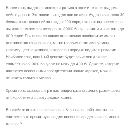
Более того, вы даже сможете играться в одни и те же игры дома
либо в дороге. Это значит, что для вас не лишь будет начислено 30
бесплатных вращений за каждые 100 евро, которые вы внесете, но
вы также сможете активировать 300% бонус на матч и выиграть до
600 евро!. Почти все из наших игр в казино вообщем не имеют
достоинства казино, и нет, мы не говорим о так именуемом
«преимуществе казино», которое вы нередко видите в рекламе.
Наиболее того, ваш 1-ый депозит будет зачислен для вас
совместно со 100% бонусом на матч до 400 €. Даже те, которые
являются особенными победителями наших игроков, можно
отыскать только в Monro.
Кроме того, скорость игр в настоящих казино сильно различается
от скорости игр в виртуальных казино.
Вы любите играться в свои возлюбленные онлайн-слоты, но
считаете, что время, нужное для внесения средств, очень много
для вас?