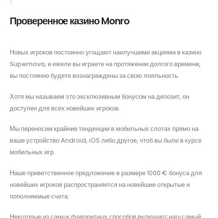
Проверенное казино Monro
Новых игроков постоянно угощают наилучшими акциями в казино
Supernova, и ежели вы играете на протяжении долгого времени,
вы постоянно будете вознаграждены за свою лояльность.
Хотя мы называем это эксклюзивным бонусом на депозит, он
доступен для всех новейших игроков.
Мы переносим крайние тенденции в мобильных слотах прямо на
ваше устройство Android, iOS либо другое, чтоб вы были в курсе
мобильных игр.
Наше приветственное предложение в размере 1000 € бонуса для
новейших игроков распространяется на новейшие открытые и
пополняемые счета.
Некоторые из самых фаворитных способов включают наш самый