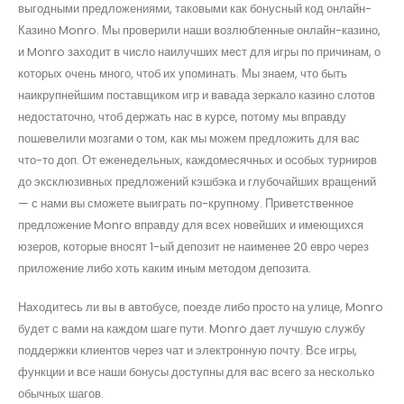
выгодными предложениями, таковыми как бонусный код онлайн-
Казино Monro. Мы проверили наши возлюбленные онлайн-казино,
и Monro заходит в число наилучших мест для игры по причинам, о
которых очень много, чтоб их упоминать. Мы знаем, что быть
наикрупнейшим поставщиком игр и вавада зеркало казино слотов
недостаточно, чтоб держать нас в курсе, потому мы вправду
пошевелили мозгами о том, как мы можем предложить для вас
что-то доп. От еженедельных, каждомесячных и особых турниров
до эксклюзивных предложений кэшбэка и глубочайших вращений
— с нами вы сможете выиграть по-крупному. Приветственное
предложение Monro вправду для всех новейших и имеющихся
юзеров, которые вносят 1-ый депозит не наименее 20 евро через
приложение либо хоть каким иным методом депозита.
Находитесь ли вы в автобусе, поезде либо просто на улице, Monro
будет с вами на каждом шаге пути. Monro дает лучшую службу
поддержки клиентов через чат и электронную почту. Все игры,
функции и все наши бонусы доступны для вас всего за несколько
обычных шагов.