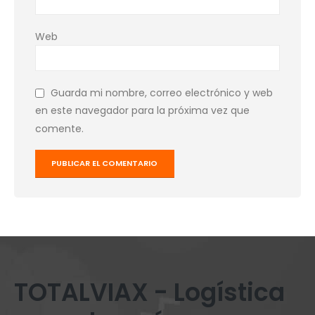
Web
Guarda mi nombre, correo electrónico y web
en este navegador para la próxima vez que
comente.
TOTALVIAX - Logística