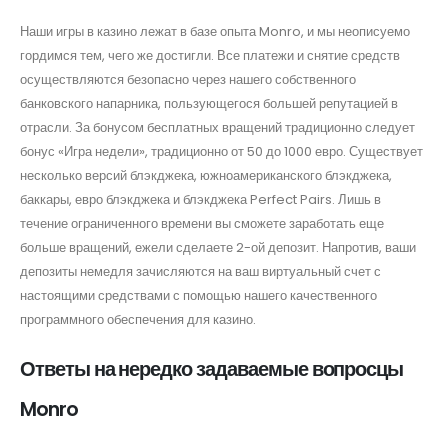
Наши игры в казино лежат в базе опыта Monro, и мы неописуемо
гордимся тем, чего же достигли. Все платежи и снятие средств
осуществляются безопасно через нашего собственного
банковского напарника, пользующегося большей репутацией в
отрасли. За бонусом бесплатных вращений традиционно следует
бонус «Игра недели», традиционно от 50 до 1000 евро. Существует
несколько версий блэкджека, южноамериканского блэкджека,
баккары, евро блэкджека и блэкджека Perfect Pairs. Лишь в
течение ограниченного времени вы сможете заработать еще
больше вращений, ежели сделаете 2-ой депозит. Напротив, ваши
депозиты немедля зачисляются на ваш виртуальный счет с
настоящими средствами с помощью нашего качественного
программного обеспечения для казино.
Ответы на нередко задаваемые вопросцы
Monro