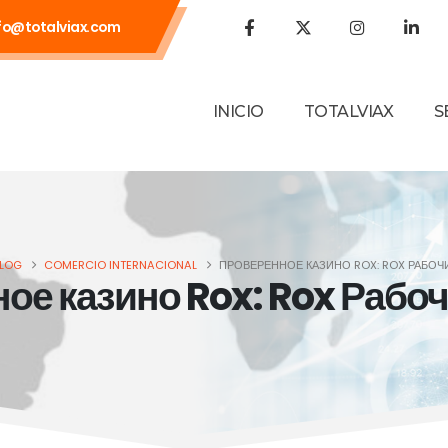
fo@totalviax.com
INICIO
TOTALVIAX
S
BLOG
COMERCIO INTERNACIONAL
ПРОВЕРЕННОЕ КАЗИНО ROX: ROX РАБОЧ
ое казино Rox: Rox Рабоч