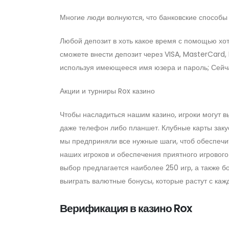
Многие люди волнуются, что банковские способы 
Любой депозит в хоть какое время с помощью хоть
сможете внести депозит через VISA, MasterCard, 
используя имеющееся имя юзера и пароль; Сейчас
Акции и турниры Rox казино
Чтобы насладиться нашим казино, игроки могут вы
даже телефон либо планшет. Клубные карты заку
мы предприняли все нужные шаги, чтоб обеспечит
наших игроков и обеспечения приятного игровог
выбор предлагается наиболее 250 игр, а также бо
выиграть валютные бонусы, которые растут с ка
Верификация в казино Rox