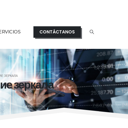
CONTÁCTANOS
ERVICIOS
ИЕ ЗЕРКАЛА
ие зеркала