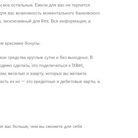
и все остальные. Ежели для вас не терпится
 для вас возможность моментального банковского
, эксклюзивный для Rox. Вся информация, а
ем красивее бонусы.
ои средства круглые сутки и без выходных. В
димо сделать, это подключиться к 1XBet,
м, веселью и азарту, которых вы желаете.
сть из их — это кредитные и дебетовые карты, а
я вас больше, чем вы сможете для себя