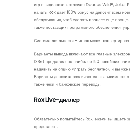
игр в видеопокер, включая Deuces Wild®, Joker P
начать, Rox дает 100% бонус на депозит всем но
обслуживания, чтоб сделать процесс еще проще.
также поставщик программного обеспечения, упр
Система лояльности – игрок может конвертироват
Варианты вывода включают все главные электронн
1XBet представлено наиболее 150 новейших наиме
надавить на опцию «Играть бесплатно», и вы уже
Варианты депозита различаются в зависимости от
также чеки и банковские переводы.
Rox Live-диллер
Обязательно попытайтесь Rox, ежели вы ищете з
представить.