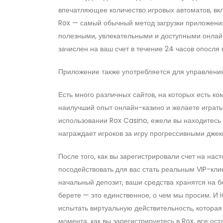
впечатляющее количество игровых автоматов, вк
Rox — самый обычный метод загрузки приложения
полезными, увлекательными и доступными онлайн
зачислен на ваш счет в течение 24 часов опосля 
Приложение также употребляется для управления 
Есть много различных сайтов, на которых есть ко
наилучший опыт онлайн-казино и желаете играть
использовании Rox Casino, ежели вы находитесь 
награждает игроков за игру прогрессивными джек
После того, как вы зарегистрировали счет на наст
посодействовать для вас стать реальным VIP-кли
начальный депозит, ваши средства хранятся на б
берете — это единственное, о чем мы просим. И i
испытать виртуальную действительность, которая
момента, как вы зарегистрируетесь в Rox, все ост