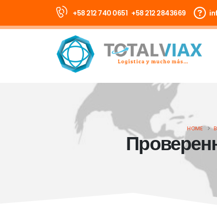
+58 212 740 0651
+58 212 2843669
in
HOME
Проверенн