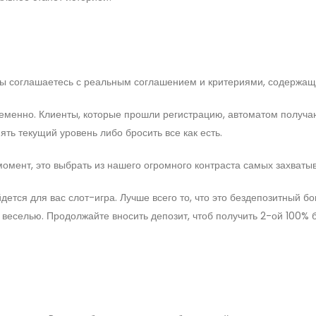
вы соглашаетесь с реальным соглашением и критериями, содержащ
еменно. Клиенты, которые прошли регистрацию, автоматом получа
ть текущий уровень либо бросить все как есть.
момент, это выбрать из нашего огромного контраста самых захваты
ется для вас слот-игра. Лучше всего то, что это бездепозитный бон
к веселью. Продолжайте вносить депозит, чтоб получить 2-ой 100%