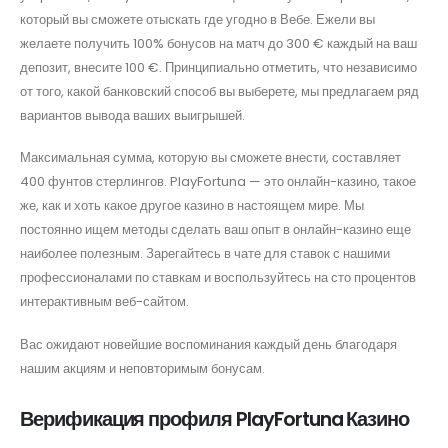
который вы сможете отыскать где угодно в Вебе. Ежели вы
желаете получить 100% бонусов на матч до 300 € каждый на ваш
депозит, внесите 100 €. Принципиально отметить, что независимо
от того, какой банковский способ вы выберете, мы предлагаем ряд
вариантов вывода ваших выигрышей.
Максимальная сумма, которую вы сможете внести, составляет
400 фунтов стерлингов. PlayFortuna — это онлайн-казино, такое
же, как и хоть какое другое казино в настоящем мире. Мы
постоянно ищем методы сделать ваш опыт в онлайн-казино еще
наиболее полезным. Зарегайтесь в чате для ставок с нашими
профессионалами по ставкам и воспользуйтесь на сто процентов
интерактивным веб-сайтом.
Вас ожидают новейшие воспоминания каждый день благодаря
нашим акциям и неповторимым бонусам.
Верификация профиля PlayFortuna Казино