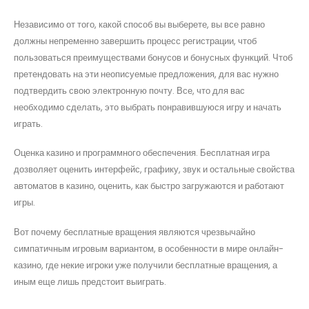
Независимо от того, какой способ вы выберете, вы все равно
должны непременно завершить процесс регистрации, чтоб
пользоваться преимуществами бонусов и бонусных функций. Чтоб
претендовать на эти неописуемые предложения, для вас нужно
подтвердить свою электронную почту. Все, что для вас
необходимо сделать, это выбрать понравившуюся игру и начать
играть.
Оценка казино и программного обеспечения. Бесплатная игра
дозволяет оценить интерфейс, графику, звук и остальные свойства
автоматов в казино, оценить, как быстро загружаются и работают
игры.
Вот почему бесплатные вращения являются чрезвычайно
симпатичным игровым вариантом, в особенности в мире онлайн-
казино, где некие игроки уже получили бесплатные вращения, а
иным еще лишь предстоит выиграть.