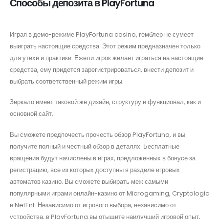
Способы депозита в PlayFortuna
Играя в демо-режиме PlayFortuna casino, гемблер не сумеет
выиграть настоящие средства. Этот режим предназначен только
для утехи и практики. Ежели игрок желает играться на настоящие
средства, ему придется зарегистрироваться, внести депозит и
выбрать соответственный режим игры.
Зеркало имеет таковой же дизайн, структуру и функционал, как и
основной сайт.
Вы сможете предпочесть прочесть обзор PlayFortuna, и вы
получите полный и честный обзор в деталях. Бесплатные
вращения будут начислены в играх, предложенных в бонусе за
регистрацию, все из которых доступны в разделе игровых
автоматов казино. Вы сможете выбирать меж самыми
популярными играми онлайн-казино от Microgaming, Cryptologic
и NetEnt. Независимо от игрового выбора, независимо от
устройства, в PlayFortuna вы отыщите наилучший игровой опыт,