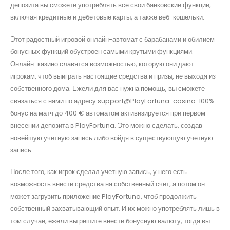
депозита вы сможете употреблять все свои банковские функции,
включая кредитные и дебетовые карты, а также веб-кошельки.
Этот радостный игровой онлайн-автомат с барабанами и обилием
бонусных функций обустроен самыми крутыми функциями.
Онлайн-казино славятся возможностью, которую они дают
игрокам, чтоб выиграть настоящие средства и призы, не выходя из
собственного дома. Ежели для вас нужна помощь, вы сможете
связаться с нами по адресу support@PlayFortuna-casino. 100%
бонус на матч до 400 € автоматом активизируется при первом
внесении депозита в PlayFortuna. Это можно сделать, создав
новейшую учетную запись либо войдя в существующую учетную
запись.
После того, как игрок сделал учетную запись, у него есть
возможность внести средства на собственный счет, а потом он
может загрузить приложение PlayFortuna, чтоб продолжить
собственный захватывающий опыт. И их можно употреблять лишь в
том случае, ежели вы решите внести бонусную валюту, тогда вы