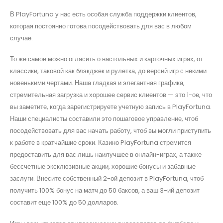
В PlayFortuna у нас есть особая служба поддержки клиентов,
которая постоянно готова посодействовать для вас в любом
случае.
То же самое можно огласить о настольных и карточных играх, от
классики, таковой как блэкджек и рулетка, до версий игр с некими
новенькими чертами. Наша гладкая и элегантная графика,
стремительная загрузка и хорошее сервис клиентов — это 1-ое, что
вы заметите, когда зарегистрируете учетную запись в PlayFortuna.
Наши специалисты составили это пошаговое управление, чтоб
посодействовать для вас начать работу, чтоб вы могли приступить
к работе в кратчайшие сроки. Казино PlayFortuna стремится
предоставить для вас лишь наилучшее в онлайн-играх, а также
бессчетные эксклюзивные акции, хорошие бонусы и забавные
заслуги. Внесите собственный 2-ой депозит в PlayFortuna, чтоб
получить 100% бонус на матч до 50 баксов, а ваш 3-ий депозит
составит еще 100% до 50 долларов.