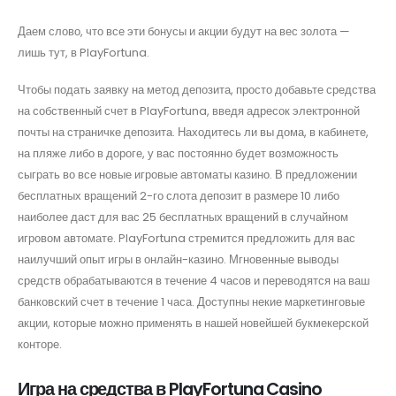
Даем слово, что все эти бонусы и акции будут на вес золота —
лишь тут, в PlayFortuna.
Чтобы подать заявку на метод депозита, просто добавьте средства
на собственный счет в PlayFortuna, введя адресок электронной
почты на страничке депозита. Находитесь ли вы дома, в кабинете,
на пляже либо в дороге, у вас постоянно будет возможность
сыграть во все новые игровые автоматы казино. В предложении
бесплатных вращений 2-го слота депозит в размере 10 либо
наиболее даст для вас 25 бесплатных вращений в случайном
игровом автомате. PlayFortuna стремится предложить для вас
наилучший опыт игры в онлайн-казино. Мгновенные выводы
средств обрабатываются в течение 4 часов и переводятся на ваш
банковский счет в течение 1 часа. Доступны некие маркетинговые
акции, которые можно применять в нашей новейшей букмекерской
конторе.
Игра на средства в PlayFortuna Casino