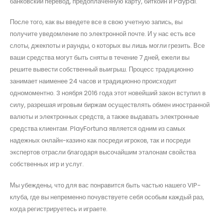
банковский перевод, предоплаченную карту, биткойн и Paypal.
После того, как вы введете все в свою учетную запись, вы
получите уведомление по электронной почте. И у нас есть все
слоты, джекпоты и раунды, о которых вы лишь могли грезить. Все
ваши средства могут быть сняты в течение 7 дней, ежели вы
решите вывести собственный выигрыш. Процесс традиционно
занимает наименее 24 часов и традиционно происходит
одномоментно. 3 ноября 2016 года этот новейший закон вступил в
силу, разрешая игровым биржам осуществлять обмен иностранной
валюты и электронных средств, а также выдавать электронные
средства клиентам. PlayFortuna является одним из самых
надежных онлайн-казино как посреди игроков, так и посреди
экспертов отрасли благодаря высочайшим эталонам свойства
собственных игр и услуг.
Мы убеждены, что для вас понравится быть частью нашего VIP-
клуба, где вы непременно почувствуете себя особым каждый раз,
когда регистрируетесь и играете.