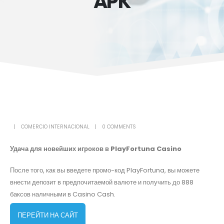
APK
COMERCIO INTERNACIONAL
0 COMMENTS
Удача для новейших игроков в PlayFortuna Casino
После того, как вы введете промо-код PlayFortuna, вы можете
внести депозит в предпочитаемой валюте и получить до 888
баксов наличными в Casino Cash.
ПЕРЕЙТИ НА САЙТ