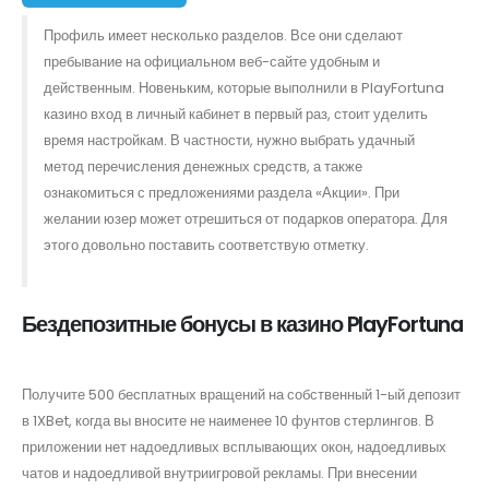
Профиль имеет несколько разделов. Все они сделают
пребывание на официальном веб-сайте удобным и
действенным. Новеньким, которые выполнили в PlayFortuna
казино вход в личный кабинет в первый раз, стоит уделить
время настройкам. В частности, нужно выбрать удачный
метод перечисления денежных средств, а также
ознакомиться с предложениями раздела «Акции». При
желании юзер может отрешиться от подарков оператора. Для
этого довольно поставить соответствую отметку.
Бездепозитные бонусы в казино PlayFortuna
Получите 500 бесплатных вращений на собственный 1-ый депозит
в 1XBet, когда вы вносите не наименее 10 фунтов стерлингов. В
приложении нет надоедливых всплывающих окон, надоедливых
чатов и надоедливой внутриигровой рекламы. При внесении