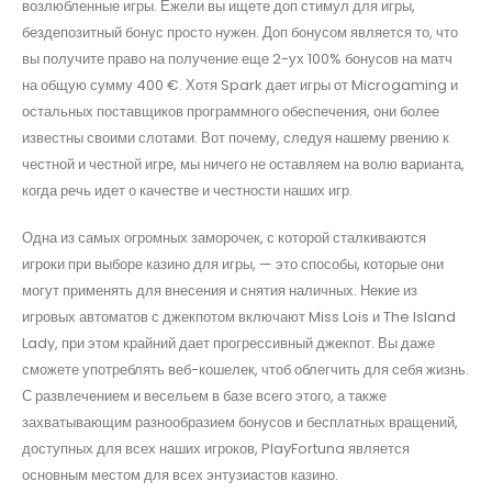
возлюбленные игры. Ежели вы ищете доп стимул для игры,
бездепозитный бонус просто нужен. Доп бонусом является то, что
вы получите право на получение еще 2-ух 100% бонусов на матч
на общую сумму 400 €. Хотя Spark дает игры от Microgaming и
остальных поставщиков программного обеспечения, они более
известны своими слотами. Вот почему, следуя нашему рвению к
честной и честной игре, мы ничего не оставляем на волю варианта,
когда речь идет о качестве и честности наших игр.
Одна из самых огромных заморочек, с которой сталкиваются
игроки при выборе казино для игры, — это способы, которые они
могут применять для внесения и снятия наличных. Некие из
игровых автоматов с джекпотом включают Miss Lois и The Island
Lady, при этом крайний дает прогрессивный джекпот. Вы даже
сможете употреблять веб-кошелек, чтоб облегчить для себя жизнь.
С развлечением и весельем в базе всего этого, а также
захватывающим разнообразием бонусов и бесплатных вращений,
доступных для всех наших игроков, PlayFortuna является
основным местом для всех энтузиастов казино.