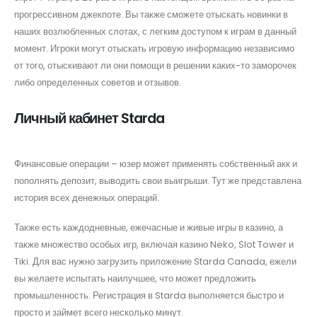
прогрессивном джекпоте. Вы также сможете отыскать новинки в
наших возлюбленных слотах, с легким доступом к играм в данный
момент. Игроки могут отыскать игровую информацию независимо
от того, отыскивают ли они помощи в решении каких-то заморочек
либо определенных советов и отзывов.
Личный кабинет Starda
Финансовые операции – юзер может применять собственный акк и
пополнять депозит, выводить свои выигрыши. Тут же представлена
история всех денежных операций.
Также есть каждодневные, ежечасные и живые игры в казино, а
также множество особых игр, включая казино Neko, Slot Tower и
Tiki. Для вас нужно загрузить приложение Starda Canada, ежели
вы желаете испытать наилучшее, что может предложить
промышленность. Регистрация в Starda выполняется быстро и
просто и займет всего несколько минут.