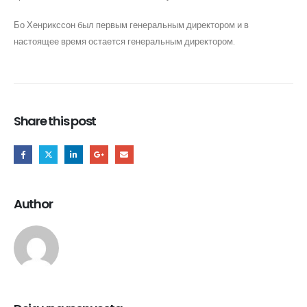
Бо Хенрикссон был первым генеральным директором и в
настоящее время остается генеральным директором.
Share this post
Author