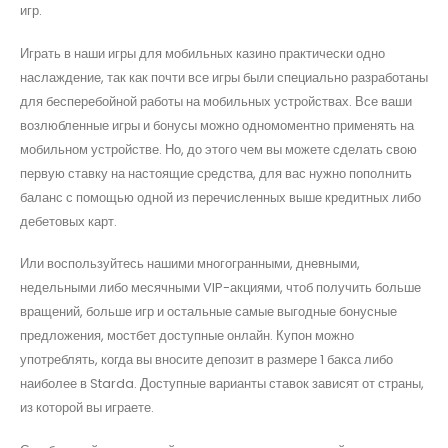
игр.
Играть в наши игры для мобильных казино практически одно
наслаждение, так как почти все игры были специально разработаны
для бесперебойной работы на мобильных устройствах. Все ваши
возлюбленные игры и бонусы можно одномоментно применять на
мобильном устройстве. Но, до этого чем вы можете сделать свою
первую ставку на настоящие средства, для вас нужно пополнить
баланс с помощью одной из перечисленных выше кредитных либо
дебетовых карт.
Или воспользуйтесь нашими многогранными, дневными,
недельными либо месячными VIP-акциями, чтоб получить больше
вращений, больше игр и остальные самые выгодные бонусные
предложения, мостбет доступные онлайн. Купон можно
употреблять, когда вы вносите депозит в размере 1 бакса либо
наиболее в Starda. Доступные варианты ставок зависят от страны,
из которой вы играете.