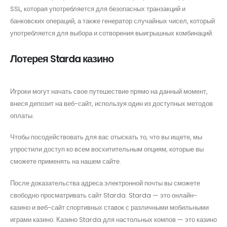
SSL, которая употребляется для безопасных транзакций и
банковских операций, а также генератор случайных чисел, который
употребляется для выбора и сотворения выигрышных комбинаций.
Лотерея Starda казино
Игроки могут начать свое путешествие прямо на данный момент,
внеся депозит на веб-сайт, используя один из доступных методов
оплаты.
Чтобы посодействовать для вас отыскать то, что вы ищете, мы
упростили доступ ко всем восхитительным опциям, которые вы
сможете применять на нашем сайте.
После доказательства адреса электронной почты вы сможете
свободно просматривать сайт Starda. Starda — это онлайн-
казино и веб-сайт спортивных ставок с различными мобильными
играми казино. Казино Starda для настольных компов — это казино