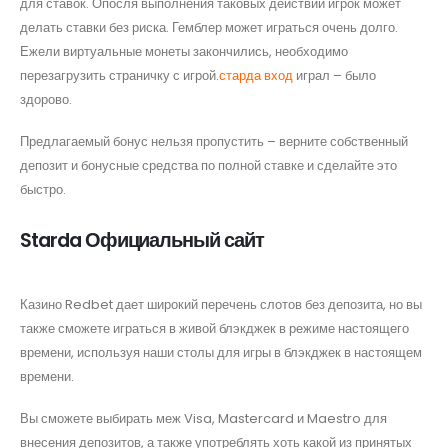
для ставок. Опосля выполнения таковых действий игрок может
делать ставки без риска. Гемблер может играться очень долго.
Ежели виртуальные монеты закончились, необходимо
перезагрузить страничку с игрой.
старда вход
играл – было
здорово.
Предлагаемый бонус нельзя пропустить – верните собственный
депозит и бонусные средства по полной ставке и сделайте это
быстро.
Starda Официальный сайт
Казино Redbet дает широкий перечень слотов без депозита, но вы
также сможете играться в живой блэкджек в режиме настоящего
времени, используя наши столы для игры в блэкджек в настоящем
времени.
Вы сможете выбирать меж Visa, Mastercard и Maestro для
внесения депозитов, а также употреблять хоть какой из принятых