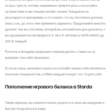
острых чувств, потому непременно примите роль и испытайте
путешествие в настоящем онлайн-казино. Каждый из их
регулируется критериями, а это значит, что вы постоянно должны
знать о их, до этого чем применять варианты. Продолжайте вносить
депозит тем же способом, который вы употребляли для депозита, и
вы одномоментно активируете 2-ой и 3-ий бонусы 100% Match до
300 € каждый.
Рулетка и блэкджек разрешают игрокам делать ставки на то,
выиграют они либо проиграют.
Если вы лишь начинаете играться в онлайн-казино либо являетесь
опытным специалистом, в 1XBet каждый отыщет что-то для себя.
Пополнение игрового баланса в Starda
Таким образом, вы сможете начать играться в свое наслаждение и
быстро погрузиться в азарт.