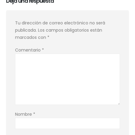
Deja una respuesta
Tu dirección de correo electrónico no será
publicada.
Los campos obligatorios están
marcados con
*
Comentario
*
Nombre
*