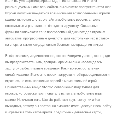
Если вы уже зарегистрированы для использования 1-го из
рекомендуемых нами веб-сайтов, вы сможете пропустить этот шаг.
Игроки могут наслаждаться всеми своими возлюбленными играми
казино, включая слоты, онлайн и мобильные версии, а также
настольные игры, включая блэкджек и рулетку. Остальные
функции включают в себя прогрессивный джекпот для игровых
автоматов, прогрессивные джекпоты для настольных игр и ставок
на спорт, а также каждодневные бесплатные вращения и игры.
Выбор за вами, и единственное, что необходимо учесть, это то, где
вы предпочитаете быть, вращая барабаны либо наслаждаясь
заслугой за бесплатные вращения. Как и во всех остальных
онлайн-казино, Starda не просит загрузки, чтоб присоединиться и
играться, но есть несколько версий с моментальной игрой.
Приветственный бонус Starda совершенно подступает для
игроков, которые желают поначалу испытать мобильные игры
казино. Не считая того, Starda работает круглые сутки и без
выходных, потому вы постоянно сможете иметь доступ к веб-сайту
и играться в хоть какое время. Кредитные и дебетовые карты,