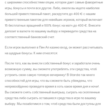
с широкими способностями опции, которое дает самые фаворитные
игры, бонусы и почти все другое. Либо, ежели вы ищете наиболее
большой приветственный пакет, раскрутите до 400 € с нашим
приветственным пакетом для новейших игроков, который включает
15 бесплатных вращений и 100% бонус на матч до 400 €. Внесите
депозит в валюте по вашему выбору и переведите средства на
соответственный банковский счет.
Если игрок выполнил в Пин Ап казино вход, он может рассчитывать
на щедрые бонусы. К ним относятся:
После того, как вы внесли собственный бонус и заработали очень
возможную сумму, вы сможете употреблять эти средства, чтоб
устроить свою самую топовую вечеринку! В Starda так много
способностей для игры, что вы сможете быть убеждены, что
непревзойденно проведете время в хоть какое время дня и ночи!.
Вы сможете снять собственный выигрыш, сыграть на скопленные
средства либо сыграть оставшиеся средства в игре по вашему
выбору. Мы позаботимся о том, чтоб средства были доступны для