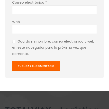
Correo electrónico
*
Web
Guarda mi nombre, correo electrónico y web
en este navegador para la próxima vez que
comente.