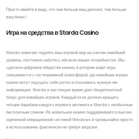
Просто имейте в виду, что чем больше ваш депозит, тем больше
ваш бонус!.
Игра на средства в Starda Casino
Starda помогает поднять ваш игровой мир на совсем новейший
уровень, постоянно заботясь обо всех ваших потребностях. Мы
сделали цифровое общество казино, в котором азарт игры
смешивается с гостеприимной атмосферой, где новейшие игроки
казино могут ощущать себя уютно и отыскивать нужную им
информацию. Starda в настоящее время дает бездепозитный
бонус для новейших игроков. Каждый из их должен вращать
четыре барабана каждого игрового автомата в Starda с необычным
бесплатным спином. Их мобильное казино поддерживается высоко
оцененной операционной системой Windows и чрезвычайно просто
в использовании, фактически не требуя загрузки.