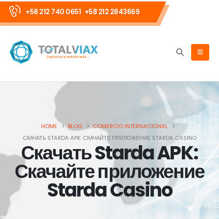
+58 212 740 0651
+58 212 2843669
HOME
BLOG
COMERCIO INTERNACIONAL
СКАЧАТЬ STARDA APK: СКАЧАЙТЕ ПРИЛОЖЕНИЕ STARDA CASINO
Скачать Starda APK:
Скачайте приложение
Starda Casino