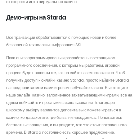
от скорости игр в виртуальных казино.
Демо-игры на Starda
Все транзакции обрабатываются с помощью новой и более
безопасной технологии шифрования SSL.
Пока они запрограммированы и разработаны поставщиком
программного обеспечения, с которым мы работаем, игровой
процесс будет таковым же, как на сайте наземного казино. Чтоб
получить доступ к онлайн-казино Starda, просто найдите Starda
на предпочитаемом вами игровом веб-сайте казино. Вы отыщите
наше онлайн-казино, заполненное захватывающими играми, все на
одном веб-сайте и простыми в использовании. Благодаря
широкому выбору вариантов депозита вы сможете играться в
казино, когда захотите, где бы вы ни находились. Попытайтесь
бесплатные вращения, и вы увидите, что это стоит потраченного
времени. В Starda постоянно есть хорошее предложение,