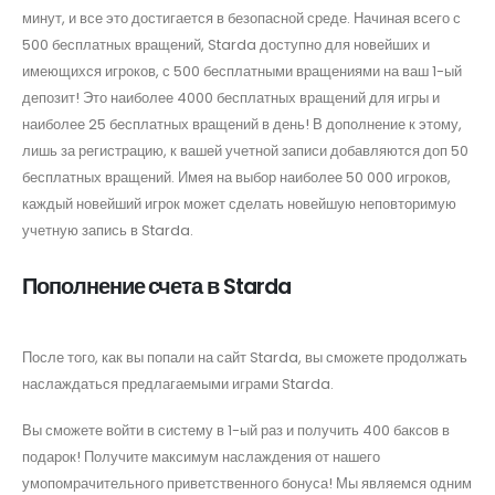
минут, и все это достигается в безопасной среде. Начиная всего с
500 бесплатных вращений, Starda доступно для новейших и
имеющихся игроков, с 500 бесплатными вращениями на ваш 1-ый
депозит! Это наиболее 4000 бесплатных вращений для игры и
наиболее 25 бесплатных вращений в день! В дополнение к этому,
лишь за регистрацию, к вашей учетной записи добавляются доп 50
бесплатных вращений. Имея на выбор наиболее 50 000 игроков,
каждый новейший игрок может сделать новейшую неповторимую
учетную запись в Starda.
Пополнение счета в Starda
После того, как вы попали на сайт Starda, вы сможете продолжать
наслаждаться предлагаемыми играми Starda.
Вы сможете войти в систему в 1-ый раз и получить 400 баксов в
подарок! Получите максимум наслаждения от нашего
умопомрачительного приветственного бонуса! Мы являемся одним