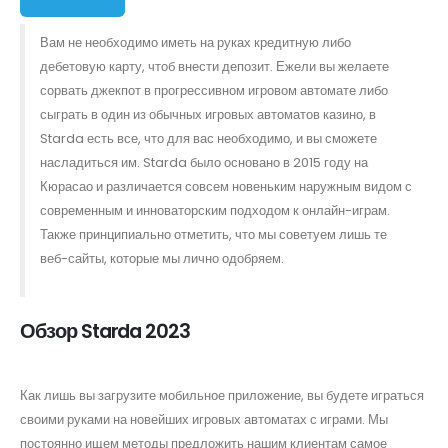
Вам не необходимо иметь на руках кредитную либо
дебетовую карту, чтоб внести депозит. Ежели вы желаете
сорвать джекпот в прогрессивном игровом автомате либо
сыграть в один из обычных игровых автоматов казино, в
Starda есть все, что для вас необходимо, и вы сможете
насладиться им. Starda было основано в 2015 году на
Кюрасао и различается совсем новеньким наружным видом с
современным и инноваторским подходом к онлайн-играм.
Также принципиально отметить, что мы советуем лишь те
веб-сайты, которые мы лично одобряем.
Обзор Starda 2023
Как лишь вы загрузите мобильное приложение, вы будете играться
своими руками на новейших игровых автоматах с играми. Мы
постоянно ищем методы предложить нашим клиентам самое