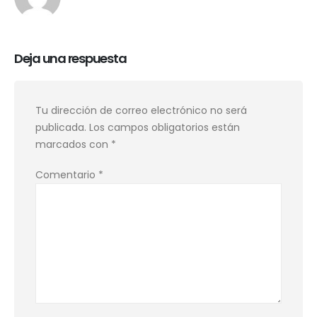
Deja una respuesta
Tu dirección de correo electrónico no será
publicada.
Los campos obligatorios están
marcados con
*
Comentario
*