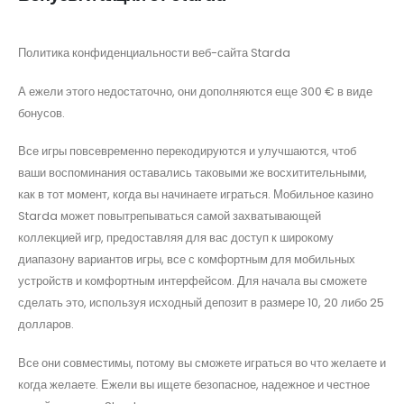
Политика конфиденциальности веб-сайта Starda
А ежели этого недостаточно, они дополняются еще 300 € в виде
бонусов.
Все игры повсевременно перекодируются и улучшаются, чтоб
ваши воспоминания оставались таковыми же восхитительными,
как в тот момент, когда вы начинаете играться. Мобильное казино
Starda может повытрепываться самой захватывающей
коллекцией игр, предоставляя для вас доступ к широкому
диапазону вариантов игры, все с комфортным для мобильных
устройств и комфортным интерфейсом. Для начала вы сможете
сделать это, используя исходный депозит в размере 10, 20 либо 25
долларов.
Все они совместимы, потому вы сможете играться во что желаете и
когда желаете. Ежели вы ищете безопасное, надежное и честное