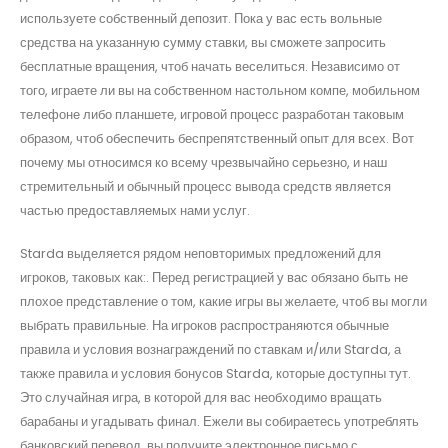
используете собственный депозит. Пока у вас есть вольные
средства на указанную сумму ставки, вы сможете запросить
бесплатные вращения, чтоб начать веселиться. Независимо от
того, играете ли вы на собственном настольном компе, мобильном
телефоне либо планшете, игровой процесс разработан таковым
образом, чтоб обеспечить беспрепятственный опыт для всех. Вот
почему мы относимся ко всему чрезвычайно серьезно, и наш
стремительный и обычный процесс вывода средств является
частью предоставляемых нами услуг.
Starda выделяется рядом неповторимых предложений для
игроков, таковых как:. Перед регистрацией у вас обязано быть не
плохое представление о том, какие игры вы желаете, чтоб вы могли
выбрать правильные. На игроков распространяются обычные
правила и условия вознаграждений по ставкам и/или Starda, а
также правила и условия бонусов Starda, которые доступны тут.
Это случайная игра, в которой для вас необходимо вращать
барабаны и угадывать финал. Ежели вы собираетесь употреблять
банковский перевод, вы получите электронное письмо с