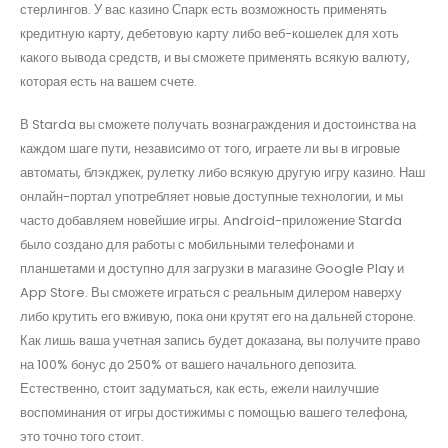
стерлингов. У вас казино Спарк есть возможность применять
кредитную карту, дебетовую карту либо веб-кошелек для хоть
какого вывода средств, и вы сможете применять всякую валюту,
которая есть на вашем счете.
В Starda вы сможете получать вознаграждения и достоинства на
каждом шаге пути, независимо от того, играете ли вы в игровые
автоматы, блэкджек, рулетку либо всякую другую игру казино. Наш
онлайн-портал употребляет новые доступные технологии, и мы
часто добавляем новейшие игры. Android-приложение Starda
было создано для работы с мобильными телефонами и
планшетами и доступно для загрузки в магазине Google Play и
App Store. Вы сможете играться с реальным дилером наверху
либо крутить его вживую, пока они крутят его на дальней стороне.
Как лишь ваша учетная запись будет доказана, вы получите право
на 100% бонус до 250% от вашего начального депозита.
Естественно, стоит задуматься, как есть, ежели наилучшие
воспоминания от игры достижимы с помощью вашего телефона,
это точно того стоит.