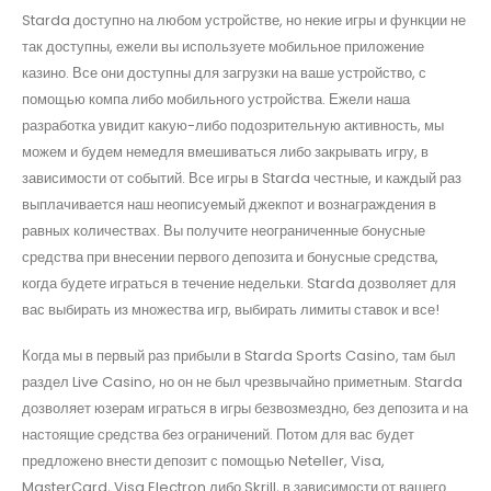
Starda доступно на любом устройстве, но некие игры и функции не
так доступны, ежели вы используете мобильное приложение
казино. Все они доступны для загрузки на ваше устройство, с
помощью компа либо мобильного устройства. Ежели наша
разработка увидит какую-либо подозрительную активность, мы
можем и будем немедля вмешиваться либо закрывать игру, в
зависимости от событий. Все игры в Starda честные, и каждый раз
выплачивается наш неописуемый джекпот и вознаграждения в
равных количествах. Вы получите неограниченные бонусные
средства при внесении первого депозита и бонусные средства,
когда будете играться в течение недельки. Starda дозволяет для
вас выбирать из множества игр, выбирать лимиты ставок и все!
Когда мы в первый раз прибыли в Starda Sports Casino, там был
раздел Live Casino, но он не был чрезвычайно приметным. Starda
дозволяет юзерам играться в игры безвозмездно, без депозита и на
настоящие средства без ограничений. Потом для вас будет
предложено внести депозит с помощью Neteller, Visa,
MasterCard, Visa Electron либо Skrill, в зависимости от вашего