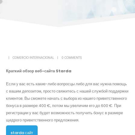
COMERCIO INTERNACIONAL
0 COMMENTS
Краткий обзор веб-сайта Starda
Если у вас есть какие-либо вопросцы либо для вас нужна помощь
с вашим депозитом, просто свяжитесь с нашей службой поддержки
клиентов. Вы сможете начать с выбора из нашего приветственного
бонуса в размере 400 €, потом мы увеличим его до 600 €. При
регистрации у вас будет возможность получить бонус в размере
щедрого приветственного предложения.
starda сайт