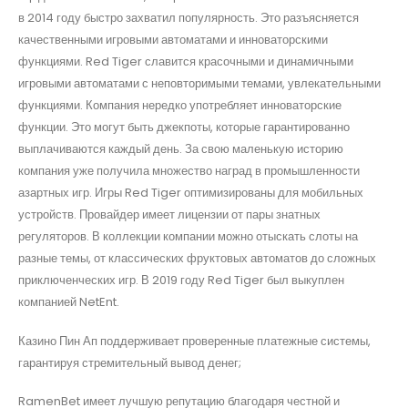
в 2014 году быстро захватил популярность. Это разъясняется
качественными игровыми автоматами и инноваторскими
функциями. Red Tiger славится красочными и динамичными
игровыми автоматами с неповторимыми темами, увлекательными
функциями. Компания нередко употребляет инноваторские
функции. Это могут быть джекпоты, которые гарантированно
выплачиваются каждый день. За свою маленькую историю
компания уже получила множество наград в промышленности
азартных игр. Игры Red Tiger оптимизированы для мобильных
устройств. Провайдер имеет лицензии от пары знатных
регуляторов. В коллекции компании можно отыскать слоты на
разные темы, от классических фруктовых автоматов до сложных
приключенческих игр. В 2019 году Red Tiger был выкуплен
компанией NetEnt.
Казино Пин Ап поддерживает проверенные платежные системы,
гарантируя стремительный вывод денег;
RamenBet имеет лучшую репутацию благодаря честной и