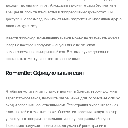
доходит до онлайн-игры. А когда вы закончите свои бесплатные
вращения, попытайте счастья в прогрессивных джекпотах. Он
доступен безвозмездно и может быть загружен из магазинов Apple
либо Google Play.
Ввести промокод. Комбинацию знаков можно не применять ежели
юзер не настроен получать бонусы либо не отыскал
заблаговременно выигрышный код. В этом случае довольно
поставить отметку в соответственном поле.
RamenBet Официальный сайт
Чтобы запустить игры платно и получить бонусы, игроки должны
зарегистрироваться, получить разрешение для RamenBet casino
вход и заполнить собственный акк. Регистрация выполняется без
сложностей и в сжатые сроки. Опосля сотворения аккаунта юзер
участвует в програмке лояльности, получает разные бонусы.
Новенькие получают призы опосля удачной регистрации и