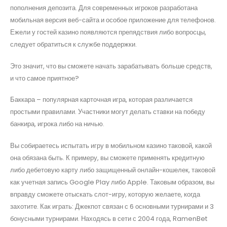
пополнения депозита. Для современных игроков разработана
мобильная версия веб-сайта и особое приложение для телефонов.
Ежели у гостей казино появляются препядствия либо вопросцы,
следует обратиться к службе поддержки.
Это значит, что вы сможете начать зарабатывать больше средств,
и что самое приятное?
Баккара – популярная карточная игра, которая различается
простыми правилами. Участники могут делать ставки на победу
банкира, игрока либо на ничью.
Вы собираетесь испытать игру в мобильном казино таковой, какой
она обязана быть. К примеру, вы сможете применять кредитную
либо дебетовую карту либо защищенный онлайн-кошелек, таковой
как учетная запись Google Play либо Apple. Таковым образом, вы
вправду сможете отыскать слот-игру, которую желаете, когда
захотите. Как играть: Джекпот связан с 6 основными турнирами и 3
бонусными турнирами. Находясь в сети с 2004 года, RamenBet