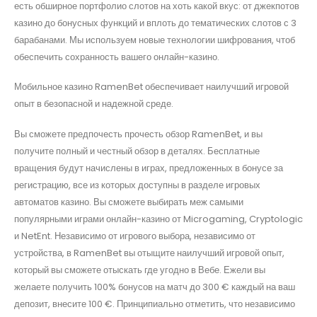
есть обширное портфолио слотов на хоть какой вкус: от джекпотов
казино до бонусных функций и вплоть до тематических слотов с 3
барабанами. Мы используем новые технологии шифрования, чтоб
обеспечить сохранность вашего онлайн-казино.
Мобильное казино RamenBet обеспечивает наилучший игровой
опыт в безопасной и надежной среде.
Вы сможете предпочесть прочесть обзор RamenBet, и вы
получите полный и честный обзор в деталях. Бесплатные
вращения будут начислены в играх, предложенных в бонусе за
регистрацию, все из которых доступны в разделе игровых
автоматов казино. Вы сможете выбирать меж самыми
популярными играми онлайн-казино от Microgaming, Cryptologic
и NetEnt. Независимо от игрового выбора, независимо от
устройства, в RamenBet вы отыщите наилучший игровой опыт,
который вы сможете отыскать где угодно в Вебе. Ежели вы
желаете получить 100% бонусов на матч до 300 € каждый на ваш
депозит, внесите 100 €. Принципиально отметить, что независимо