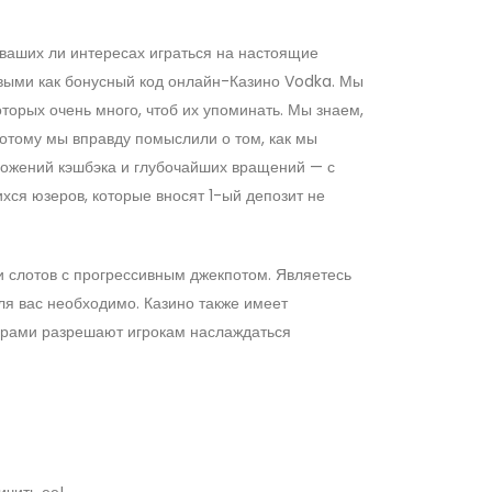
 ваших ли интересах играться на настоящие
овыми как бонусный код онлайн-Казино Vodka. Мы
торых очень много, чтоб их упоминать. Мы знаем,
потому мы вправду помыслили о том, как мы
ложений кэшбэка и глубочайших вращений — с
ся юзеров, которые вносят 1-ый депозит не
 слотов с прогрессивным джекпотом. Являетесь
ля вас необходимо. Казино также имеет
лерами разрешают игрокам наслаждаться