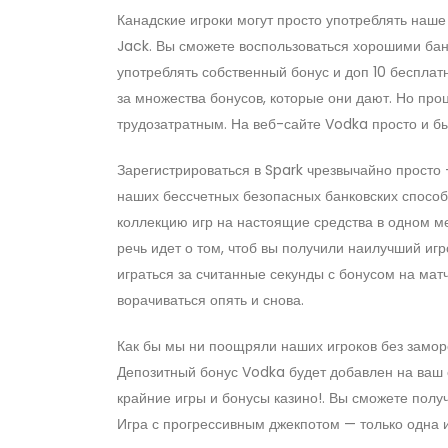
Канадские игроки могут просто употреблять наше
Jack. Вы сможете воспользоваться хорошими банк
употреблять собственный бонус и доп 10 бесплатн
за множества бонусов, которые они дают. Но пр
трудозатратным. На веб-сайте Vodka просто и б
Зарегистрироваться в Spark чрезвычайно просто —
наших бессчетных безопасных банковских способо
коллекцию игр на настоящие средства в одном ме
речь идет о том, чтоб вы получили наилучший иг
играться за считанные секунды с бонусом на мат
ворачиваться опять и снова.
Как бы мы ни поощряли наших игроков без заморо
Депозитный бонус Vodka будет добавлен на ваш с
крайние игры и бонусы казино!. Вы сможете полу
Игра с прогрессивным джекпотом — только одна и