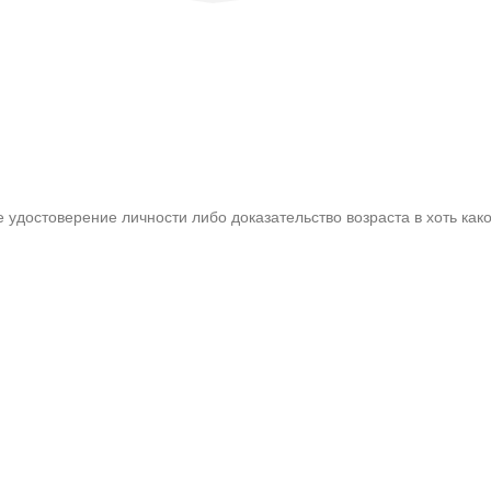
 удостоверение личности либо доказательство возраста в хоть како