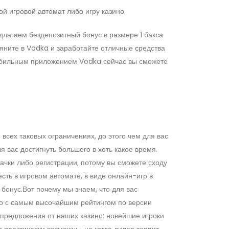
й игровой автомат либо игру казино.
длагаем бездепозитный бонус в размере 1 бакса
яните в Vodka и заработайте отличные средства
 мобильным приложением Vodka сейчас вы сможете
всех таковых ограничениях, до этого чем для вас
 вас достигнуть большего в хоть какое время.
качки либо регистрации, потому вы сможете сходу
сть в игровом автомате, в виде онлайн-игр в
 бонус.Вот почему мы знаем, что для вас
но с самым высочайшим рейтингом по версии
 предложения от наших казино: новейшие игроки