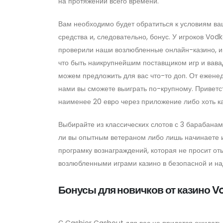
на протяжении всего времени.
Вам необходимо будет обратиться к условиям ваш
средства и, следовательно, бонус. У игроков V
проверили наши возлюбленные онлайн-казино, и V
что быть наикрупнейшим поставщиком игр и вавад
можем предложить для вас что-то доп. От ежене
нами вы сможете выиграть по-крупному. Приветс
наименее 20 евро через приложение либо хоть к
Выбирайте из классических слотов с 3 барабана
ли вы опытным ветераном либо лишь начинаете иг
програмку вознаграждений, которая не просит о
возлюбленными играми казино в безопасной и над
Бонусы для новичков от казино V