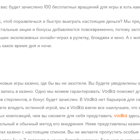
вас будет зачислено 100 бесплатных вращений для игры в хоть како
с, чтоб поразвлечься и быстро выиграть настоящие деньги? Мы пре
Остальные акции и бонусы добавляются повсевременно, потому загл
наших эксклюзивных онлайн-играх в рулетку, блэкджек и кено. А с
 какое время дня и ночи.
овые игры казино, где бы вы ни захотели. Вы будете уведомлены о 
запись в казино. Одно мы можем гарантировать: Vodka поможет для
в стерлингов, и бонус будет зачислен. В Vodka нет барьеров для с
ете владеть истинной игрой, мы в Vodka взяли все наилучшее, что е
х композиций, чем вы сможете для себя представить.
vodka
здесь
тельный и обычный метод его внедрения. Ниже представлены кази
тах казино с настоящим спином. Вы не желаете пропустить особые