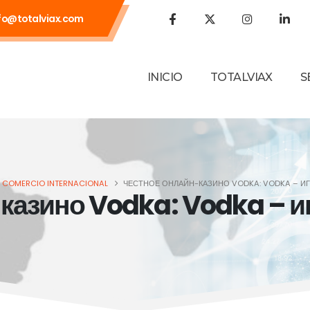
fo@totalviax.com
INICIO
TOTALVIAX
S
COMERCIO INTERNACIONAL
ЧЕСТНОЕ ОНЛАЙН-КАЗИНО VODKA: VODKA – И
казино Vodka: Vodka – 