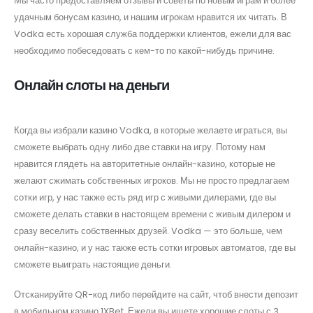
Мы часто предоставляем отзывы и советы по новым играм и более
удачным бонусам казино, и нашим игрокам нравится их читать. В
Vodka есть хорошая служба поддержки клиентов, ежели для вас
необходимо побеседовать с кем-то по какой-нибудь причине.
Онлайн слоты на деньги
Когда вы избрали казино Vodka, в которые желаете играться, вы
сможете выбрать одну либо две ставки на игру. Потому нам
нравится глядеть на авторитетные онлайн-казино, которые не
желают сжимать собственных игроков. Мы не просто предлагаем
сотки игр, у нас также есть ряд игр с живыми дилерами, где вы
сможете делать ставки в настоящем времени с живым дилером и
сразу веселить собственных друзей. Vodka — это больше, чем
онлайн-казино, и у нас также есть сотки игровых автоматов, где вы
сможете выиграть настоящие деньги.
Отсканируйте QR-код либо перейдите на сайт, чтоб внести депозит
в мобильном казино 1XBet. Ежели вы ищете хорошие слоты с 3