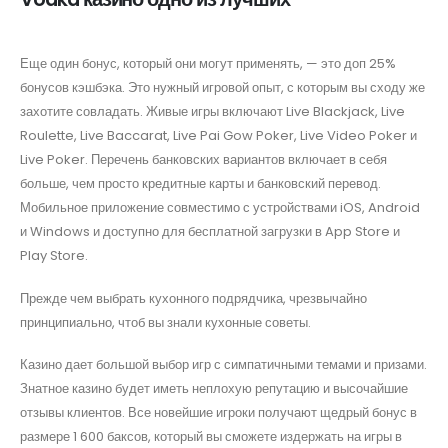
Еще один бонус, который они могут применять, — это доп 25%
бонусов кэшбэка. Это нужный игровой опыт, с которым вы сходу же
захотите совладать. Живые игры включают Live Blackjack, Live
Roulette, Live Baccarat, Live Pai Gow Poker, Live Video Poker и
Live Poker. Перечень банковских вариантов включает в себя
больше, чем просто кредитные карты и банковский перевод.
Мобильное приложение совместимо с устройствами iOS, Android
и Windows и доступно для бесплатной загрузки в App Store и
Play Store.
Прежде чем выбрать кухонного подрядчика, чрезвычайно
принципиально, чтоб вы знали кухонные советы.
Казино дает большой выбор игр с симпатичными темами и призами.
Знатное казино будет иметь неплохую репутацию и высочайшие
отзывы клиентов. Все новейшие игроки получают щедрый бонус в
размере 1 600 баксов, который вы сможете издержать на игры в