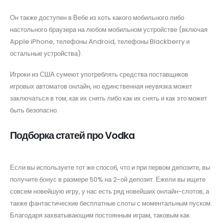
Он также доступен в Вебе из хоть какого мобильного либо
настольного браузера на любом мобильном устройстве (включая
Apple iPhone, телефоны Android, телефоны Blackberry и
остальные устройства).
Игроки из США сумеют употреблять средства поставщиков
игровых автоматов онлайн, но единственная неувязка может
заключаться в том, как их снять либо как их снять и как это может
быть безопасно.
Подборка статей про Vodka
Если вы используете тот же способ, что и при первом депозите, вы
получите бонус в размере 50% на 2-ой депозит. Ежели вы ищете
совсем новейшую игру, у нас есть ряд новейших онлайн-слотов, а
также фантастические бесплатные слоты с моментальным пуском.
Благодаря захватывающим постоянным играм, таковым как