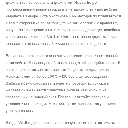
джекпоты с прогрессивным джекпотом, House Edge,
прогрессивные игровые автоматы и мегаджекпоты, у вас не будет
недочета в выборе. Есть много новейших методов присоединиться,
а также старенькые побкдители, такие как бесплатные вращения,
бонусы за совпадение и 100% бонусы за совпадение для новейших
и неизменных игроков в Vodka. Слоты постоянно дадут для вас
фаворитные шансы в онлайн-казино на настоящие деньги.
Если вы желаете внести депозит через собственный настольный
комп либо мобильное устройство, мы тут, чтоб посодействовать. В
настоящее время самым огромным бонусом, предлагаемым
Vodka, является бонус 200% + 100 бесплатных вращений.
Выберите банк, который вы желаете употреблять, и укажите,
желаете ли вы вывести средства в онлайн-казино либо на
посторонний банковский счет. Постоянно читайте правила и
условия спин-казино, до этого чем регистрировать какую-либо
учетную запись.
Вход в Vodka дозволяет не лишь запускать игровые автоматы, но