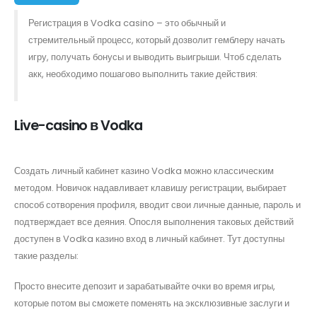
Регистрация в Vodka casino – это обычный и
стремительный процесс, который дозволит гемблеру начать
игру, получать бонусы и выводить выигрыши. Чтоб сделать
акк, необходимо пошагово выполнить такие действия:
Live-casino в Vodka
Создать личный кабинет казино Vodka можно классическим
методом. Новичок надавливает клавишу регистрации, выбирает
способ сотворения профиля, вводит свои личные данные, пароль и
подтверждает все деяния. Опосля выполнения таковых действий
доступен в Vodka казино вход в личный кабинет. Тут доступны
такие разделы:
Просто внесите депозит и зарабатывайте очки во время игры,
которые потом вы сможете поменять на эксклюзивные заслуги и