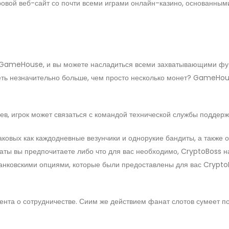
овой веб-сайт со почти всеми играми онлайн-казино, основанными
т GameHouse, и вы можете насладиться всеми захватывающими фу
меть незначительно больше, чем просто несколько монет? GameHous
в, игрок может связаться с командой технической службы поддерж
таковых как каждодневные везунчики и однорукие бандиты, а также
латы вы предпочитаете либо что для вас необходимо, CryptoBoss 
банковскими опциями, которые были предоставлены для вас Crypto
ента о сотрудничестве. Сиим же действием фанат слотов сумеет п