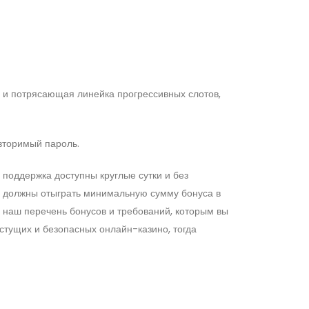
ов и потрясающая линейка прогрессивных слотов,
вторимый пароль.
 поддержка доступны круглые сутки и без
и должны отыграть минимальную сумму бонуса в
 наш перечень бонусов и требований, которым вы
стущих и безопасных онлайн-казино, тогда