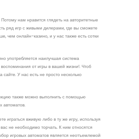
у. Потому нам нравится глядеть на авторитетные
сть ряд игр с живыми дилерами, где вы сможете
, чем онлайн-казино, и у нас также есть сотки
зино употребляется наилучшая система
воспоминания от игры в вашей жизни!. Чтоб
 сайте. У нас есть не просто несколько
функцию также можно выполнить с помощью
х автоматов.
те играться вживую либо в ту же игру, используя
 вас не необходимо торчать. К ним относятся
выбор игровых автоматов является неотъемлемой