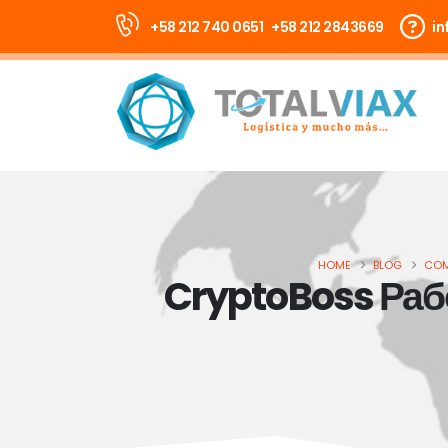
+58 212 740 0651
+58 212 2843669
in
HOME
BLOG
COM
CryptoBoss Раб