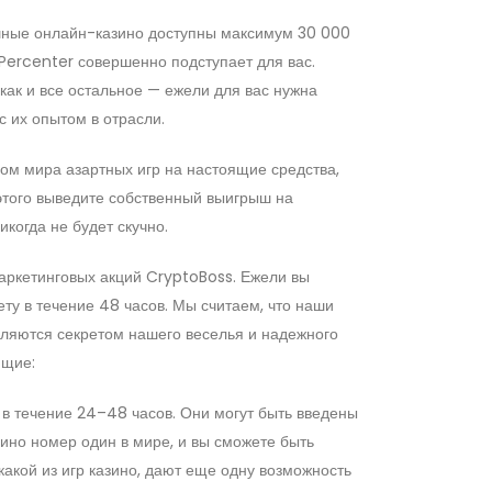
грышные онлайн-казино доступны максимум 30 000
 Percenter совершенно подступает для вас.
как и все остальное — ежели для вас нужна
с их опытом в отрасли.
ном мира азартных игр на настоящие средства,
этого выведите собственный выигрыш на
икогда не будет скучно.
маркетинговых акций CryptoBoss. Ежели вы
ту в течение 48 часов. Мы считаем, что наши
вляются секретом нашего веселья и надежного
ющие:
 в течение 24–48 часов. Они могут быть введены
зино номер один в мире, и вы сможете быть
какой из игр казино, дают еще одну возможность