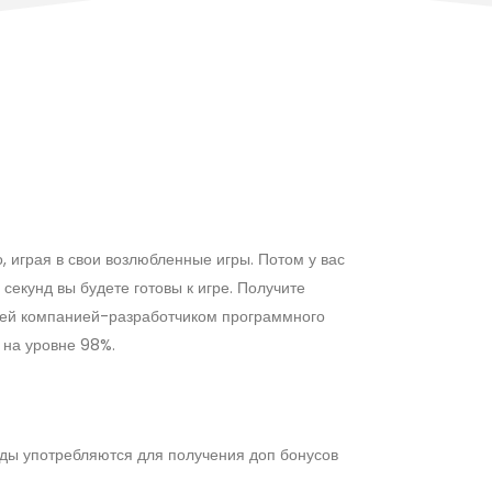
, играя в свои возлюбленные игры. Потом у вас
секунд вы будете готовы к игре. Получите
ущей компанией-разработчиком программного
 на уровне 98%.
ды употребляются для получения доп бонусов