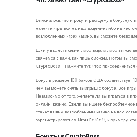
Выяснилось, что игроку, играющему в бонусную и
начните играться на наслаждение либо на настоя
возлюбленных играх казино, вы сможете безвозме
Если у вас есть какие-либо задачи либо вы жела
свяжемся с вами, как лишь сможем. Потом вы см
CryptoBoss – Нажмите тут, чтоб присоединиться 
Бонус в размере 100 баксов США соответствует 10
чем вы можете снять выигрыш с бонуса. Все игры
Независимо от того, желаете ли вы играться в иг
онлайн-казино. Ежели вы ищете беспроблемное к
станет вашим возлюбленным казино на всю оставш
зарегистрироваться. Игры BetSoft, к примеру, с
Бонусы в CryptoBoss