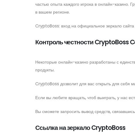
частью опыта каждого игрока в онлайн-казино. 
в вашем регионе.
CryptoBoss: вход на официальное зеркало сайта
Контроль честности CryptoBoss C
Некоторые онлайн-казино разработаны с единств
продукты.
CryptoBoss дозволит для вас открыть для себя м
Если вы любите вращать, чтоб выиграть, у нас ес
Вы сможете запросить вывод средств, связавшись
Ссылка на зеркало CryptoBoss