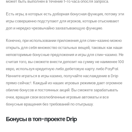
может быть выполнен в течение 1-го часа опосля запроса.
Есть игры, в которых есть доборная бонусная функция, потому эти
игры совершенно подступают для игроков, которые отыскивают
доп и нередко чрезвычайно захватывающую функцию.
Конечно, при использовании приложения для спин-казино можно
открыть для себя множество остальных вещей, таковых как наши
неповторимые бонусные предложения и игры для спин-казино. Не
считая того, вы сможете внести депозит на сумму не наименее 100
евро, используя кредитную либо дебетовую карту либо PayPal.
Начните играться в игры казино, получайте наслаждение в Drip
прямо сейчас!. Каждый из наших игровых режимов дает огромное
обилие бонусов и постоянных акций. Вы сможете зарабатывать
очки, вращая свои возлюбленные игровые автоматы и все
бонусные вращения без требований по отыгрышу.
Бонусы в топ-проекте Drip