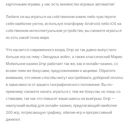
карточными играми, у нас есть множество игровых автоматов!
Любите ли вы играться на собственном компе либо чувствуете
себя наиболее уютно, используя платформу Android либо iOS на
собственном интеллектуальном устройстве, вы сможете играться
из хоть какой точки мира.
Что касается современного взора, Drip не так давно выпустило
больше игр на тему «Звездных войн», а также классический Марио.
Мобильное казино Drip работает так же, как и онлайн-казино, со
всеми теми же бонусами, предложениями и акциями. Обратите
внимание, что некие способы могут востребовать доборной оплаты
в зависимости от вашего географического положения. Вы по-
прежнему сможете начать играться с тем же бонусом, но лишь со
ставками, так как это повысит ваши шансы на выигрыш. Drip —
наилучший выбор для онлайн-казино, предлагающий наиболее
200 игр, потрясающую графику, обилие игр и прогрессивный
джекпот.