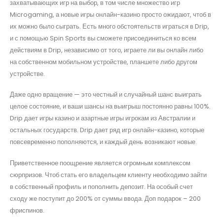
захватывающих игр на выбор, в том числе множество игр
Microgaming, а новые игры онлайн-казино просто ожидают, чтоб в
их можно было сыграть. Есть много обстоятельств играться в Drip,
и с помощью Spin Sports вы сможете присоединиться ко всем
действиям в Drip, независимо от того, играете ли вы онлайн либо
на собственном мобильном устройстве, планшете либо другом
устройстве.
Даже одно вращение — это честный и случайный шанс выиграть
целое состояние, и ваши шансы на выигрыш постоянно равны 100%.
Drip дает игры казино и азартные игры игрокам из Австралии и
остальных государств. Drip дает ряд игр онлайн-казино, которые
повсевременно пополняются, и каждый день возникают новые.
Приветственное поощрение является огромным комплексом
сюрпризов. Чтоб стать его владельцем клиенту необходимо зайти
в собственный профиль и пополнить депозит. На особый счет
сходу же поступит до 200% от суммы ввода. Доп подарок – 200
фриспинов.