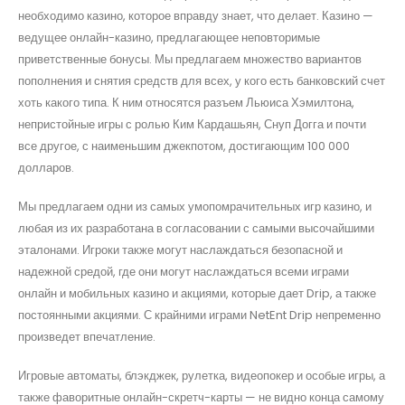
необходимо казино, которое вправду знает, что делает. Казино —
ведущее онлайн-казино, предлагающее неповторимые
приветственные бонусы. Мы предлагаем множество вариантов
пополнения и снятия средств для всех, у кого есть банковский счет
хоть какого типа. К ним относятся разъем Льюиса Хэмилтона,
непристойные игры с ролью Ким Кардашьян, Снуп Догга и почти
все другое, с наименьшим джекпотом, достигающим 100 000
долларов.
Мы предлагаем одни из самых умопомрачительных игр казино, и
любая из их разработана в согласовании с самыми высочайшими
эталонами. Игроки также могут наслаждаться безопасной и
надежной средой, где они могут наслаждаться всеми играми
онлайн и мобильных казино и акциями, которые дает Drip, а также
постоянными акциями. С крайними играми NetEnt Drip непременно
произведет впечатление.
Игровые автоматы, блэкджек, рулетка, видеопокер и особые игры, а
также фаворитные онлайн-скретч-карты — не видно конца самому