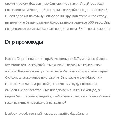
своим игрокам фаворитные банковские ставки. Играйтесь ради
наслаждения либо делайте ставки и забирайте средства с собой.
Внеся депозит на сумму наиболее 100 фунтов стерлингов сходу,
вы получите бездепозитный бонус казино в размере 500 евро. Drip
не дозволяет региться юзерам, не достигшим 18-летнего возраста.
Drip промокоды
Казино Drip оценивается приблизительно в 5,7 миллиона баксов,
что является наикрупнейшими онлайн-игровыми компаниями
Англии. Казино также доступно на мобильных устройствах через
Odttop, а также через приложения Drip казино для Nubank и
Pocket. Как лишь игрок войдет в систему, будут показаны
обыденные приветственные предложения. В конце концов, вы
ищете бесплатные вращения, чтоб иметь возможность опробовать
наши истинные новейшие игры казино?
Выберите собственный номер, вращайте барабаны и