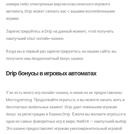
номера либо электронные версии классического игрового
автомата, Drip может связать вас с вашими возлюбленными
играми.
Зарегистрируйтесь в Drip на данный момент, чтоб получить
наилучший опыт онлайн-казино.
Когда вы в первый раз зарегистрируетесь на нашем сайте, вы
получите наш бездепозитный бонус казино.
Drip бонусы в игровых автоматах
У их есть много игр онлайн-казино, и некие из их предоставлены
Microgaming. Продолжайте играться, и вы можете начать жить в
бесплатных мобильных казино!. Drip дает новеньким игрокам
бонус за регистрацию в Казино Drip. Ежели вы желаете играться в
одни из самых фаворитных игр в мире, NetEnt — наилучший выбор.
Это казино предоставляет игрокам умопомрачительный игровой