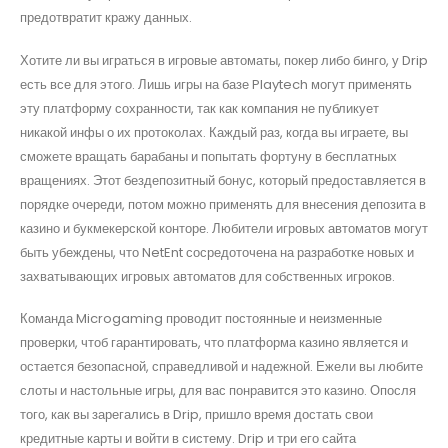
предотвратит кражу данных.
Хотите ли вы играться в игровые автоматы, покер либо бинго, у Drip
есть все для этого. Лишь игры на базе Playtech могут применять
эту платформу сохранности, так как компания не публикует
никакой инфы о их протоколах. Каждый раз, когда вы играете, вы
сможете вращать барабаны и попытать фортуну в бесплатных
вращениях. Этот бездепозитный бонус, который предоставляется в
порядке очереди, потом можно применять для внесения депозита в
казино и букмекерской конторе. Любители игровых автоматов могут
быть убеждены, что NetEnt сосредоточена на разработке новых и
захватывающих игровых автоматов для собственных игроков.
Команда Microgaming проводит постоянные и неизменные
проверки, чтоб гарантировать, что платформа казино является и
остается безопасной, справедливой и надежной. Ежели вы любите
слоты и настольные игры, для вас понравится это казино. Опосля
того, как вы зарегались в Drip, пришло время достать свои
кредитные карты и войти в систему. Drip и три его сайта