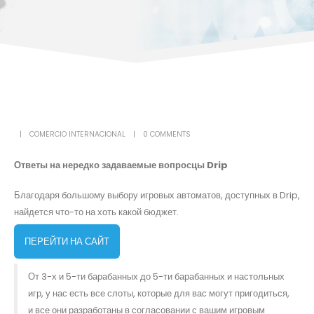
COMERCIO INTERNACIONAL
0 COMMENTS
Ответы на нередко задаваемые вопросцы Drip
Благодаря большому выбору игровых автоматов, доступных в Drip,
найдется что-то на хоть какой бюджет.
ПЕРЕЙТИ НА САЙТ
От 3-х и 5-ти барабанных до 5-ти барабанных и настольных
игр, у нас есть все слоты, которые для вас могут пригодиться,
и все они разработаны в согласовании с вашим игровым