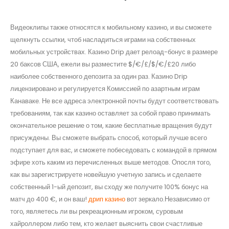
Видеоклипы также относятся к мобильному казино, и вы сможете
щелкнуть ссылки, чтоб насладиться играми на собственных
мобильных устройствах. Казино Drip дает релоад-бонус в размере
20 баксов США, ежели вы разместите $/€/£/$/€/£20 либо
наиболее собственного депозита за один раз. Казино Drip
лицензировано и регулируется Комиссией по азартным играм
Канаваке. Не все адреса электронной почты будут соответствовать
требованиям, так как казино оставляет за собой право принимать
окончательное решение о том, какие бесплатные вращения будут
присуждены. Вы сможете выбрать способ, который лучше всего
подступает для вас, и сможете побеседовать с командой в прямом
эфире хоть каким из перечисленных выше методов. Опосля того,
как вы зарегистрируете новейшую учетную запись и сделаете
собственный 1-ый депозит, вы сходу же получите 100% бонус на
матч до 400 €, и он ваш!
дрип казино
вот зеркало.Независимо от
того, являетесь ли вы рекреационным игроком, суровым
хайроллером либо тем, кто желает выяснить свои счастливые