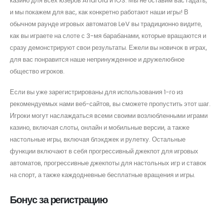
казино для всех юзеров Android и iOS. Мы не оставим вас гадать,
и мы покажем для вас, как конкретно работают наши игры! В
обычном раунде игровых автоматов LeV вы традиционно видите,
как вы играете на слоте с 3-мя барабанами, которые вращаются и
сразу демонстрируют свои результаты. Ежели вы новичок в играх,
для вас понравится наше непринужденное и дружелюбное
общество игроков.
Если вы уже зарегистрированы для использования 1-го из
рекомендуемых нами веб-сайтов, вы сможете пропустить этот шаг.
Игроки могут наслаждаться всеми своими возлюбленными играми
казино, включая слоты, онлайн и мобильные версии, а также
настольные игры, включая блэкджек и рулетку. Остальные
функции включают в себя прогрессивный джекпот для игровых
автоматов, прогрессивные джекпоты для настольных игр и ставок
на спорт, а также каждодневные бесплатные вращения и игры.
Бонус за регистрацию