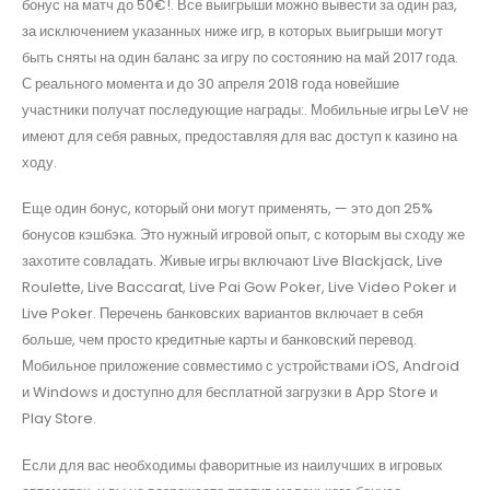
бонус на матч до 50€!. Все выигрыши можно вывести за один раз,
за исключением указанных ниже игр, в которых выигрыши могут
быть сняты на один баланс за игру по состоянию на май 2017 года.
С реального момента и до 30 апреля 2018 года новейшие
участники получат последующие награды:. Мобильные игры LeV не
имеют для себя равных, предоставляя для вас доступ к казино на
ходу.
Еще один бонус, который они могут применять, — это доп 25%
бонусов кэшбэка. Это нужный игровой опыт, с которым вы сходу же
захотите совладать. Живые игры включают Live Blackjack, Live
Roulette, Live Baccarat, Live Pai Gow Poker, Live Video Poker и
Live Poker. Перечень банковских вариантов включает в себя
больше, чем просто кредитные карты и банковский перевод.
Мобильное приложение совместимо с устройствами iOS, Android
и Windows и доступно для бесплатной загрузки в App Store и
Play Store.
Если для вас необходимы фаворитные из наилучших в игровых