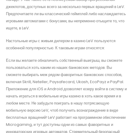
джекпотов, доступных всего за несколько первых вращений в LeV.
Предпочитаете ли вы классический геймплей либо наслаждаетесь
игровыми автоматами с бонусами, вы непременно отыщите то, что
ищете, в LeV.
Настольные игры с живым дилером в казино LeV пользуются
особенной популярностью. К таковым играм относятся:
Если вы желаете обналичить собственный выигрыш, вы сможете
пользоваться хоть каким из наших банковских методов. Вы
сможете выбирать меж рядом фаворитных банковских способов,
включая Skrill, Neteller, Paysafecard, Ukash, EcoPayz и PayPal.
Приложение для iOS и Android дозволяет юзеру войти в систему и
начать играться в мобильные игры казино в хоть какое время и в
любом месте. Не забудьте поиграть в нашу потрясающую
мобильную версию LeV, чтоб получить вознаграждение в виде
бесплатных вращений! LeV работает на программном обеспечении
Microgaming, и тут доступны одни из самых фаворитных и
инноваторских игровых автоматов. Стремительный безопасный