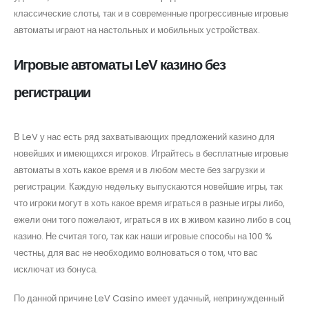
классические слоты, так и в современные прогрессивные игровые
автоматы играют на настольных и мобильных устройствах.
Игровые автоматы LeV казино без
регистрации
В LeV у нас есть ряд захватывающих предложений казино для
новейших и имеющихся игроков. Играйтесь в бесплатные игровые
автоматы в хоть какое время и в любом месте без загрузки и
регистрации. Каждую недельку выпускаются новейшие игры, так
что игроки могут в хоть какое время играться в разные игры либо,
ежели они того пожелают, играться в их в живом казино либо в соц
казино. Не считая того, так как наши игровые способы на 100 %
честны, для вас не необходимо волноваться о том, что вас
исключат из бонуса.
По данной причине LeV Casino имеет удачный, непринужденный