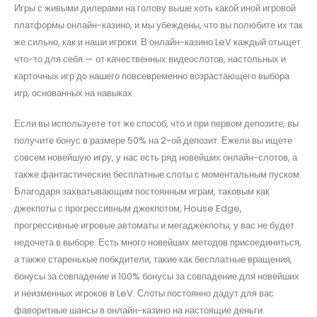
Игры с живыми дилерами на голову выше хоть какой иной игровой
платформы онлайн-казино, и мы убеждены, что вы полюбите их так
же сильно, как и наши игроки. В онлайн-казино LeV каждый отыщет
что-то для себя — от качественных видеослотов, настольных и
карточных игр до нашего повсевременно возрастающего выбора
игр, основанных на навыках.
Если вы используете тот же способ, что и при первом депозите, вы
получите бонус в размере 50% на 2-ой депозит. Ежели вы ищете
совсем новейшую игру, у нас есть ряд новейших онлайн-слотов, а
также фантастические бесплатные слоты с моментальным пуском.
Благодаря захватывающим постоянным играм, таковым как
джекпоты с прогрессивным джекпотом, House Edge,
прогрессивные игровые автоматы и мегаджекпоты, у вас не будет
недочета в выборе. Есть много новейших методов присоединиться,
а также старенькые побкдители, такие как бесплатные вращения,
бонусы за совпадение и 100% бонусы за совпадение для новейших
и неизменных игроков в LeV. Слоты постоянно дадут для вас
фаворитные шансы в онлайн-казино на настоящие деньги.