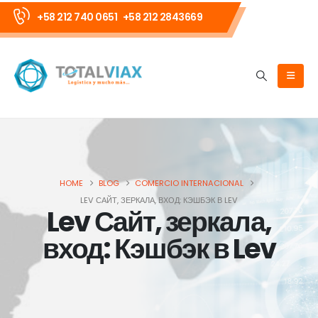
+58 212 740 0651
+58 212 2843669
HOME
BLOG
COMERCIO INTERNACIONAL
LEV САЙТ, ЗЕРКАЛА, ВХОД: КЭШБЭК В LEV
Lev Сайт, зеркала,
вход: Кэшбэк в Lev