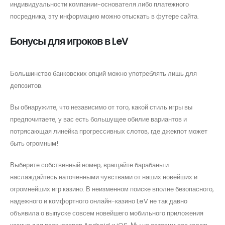
индивидуальности компании-основателя либо платежного
посредника, эту информацию можно отыскать в футере сайта.
Бонусы для игроков в LeV
Большинство банковских опций можно употреблять лишь для
депозитов.
Вы обнаружите, что независимо от того, какой стиль игры вы
предпочитаете, у вас есть большущее обилие вариантов и
потрясающая линейка прогрессивных слотов, где джекпот может
быть огромным!
Выберите собственный номер, вращайте барабаны и
наслаждайтесь наточенными чувствами от наших новейших и
огромнейших игр казино. В неизменном поиске вполне безопасного,
надежного и комфортного онлайн-казино LeV не так давно
объявила о выпуске совсем новейшего мобильного приложения