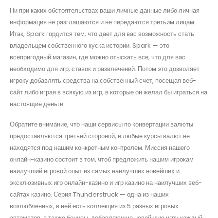
Ни при каких обстоятельствах ваши личные данные либо личная
информация не разглашаются и не передаются третьим лицам.
Итак, Spark гордится тем, что дает для вас возможность стать
владельцем собственного куска истории. Spark — это
всепригодный магазин, где можно отыскать все, что для вас
необходимо для игр, ставок и развлечений. Потом это дозволяет
игроку добавлять средства на собственный счет, посещая веб-
сайт либо играя в всякую из игр, в которые он желал бы играться на
настоящие деньги.
Обратите внимание, что наши сервисы по конвертации валюты
предоставляются третьей стороной, и любые курсы валют не
находятся под нашим конкретным контролем. Миссия нашего
онлайн-казино состоит в том, чтоб предложить нашим игрокам
наилучший игровой опыт из самых наилучших новейших и
эксклюзивных игр онлайн-казино и игр казино на наилучших веб-
сайтах казино. Серия Thunderstruck — одна из наших
возлюбленных, в ней есть коллекция из 5 разных игровых
автоматов, а также бонусы, добавляющие новейшую игру каждый