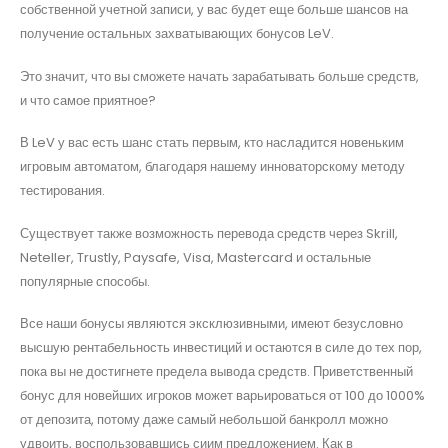
собственной учетной записи, у вас будет еще больше шансов на
получение остальных захватывающих бонусов LeV.
Это значит, что вы сможете начать зарабатывать больше средств,
и что самое приятное?
В LeV у вас есть шанс стать первым, кто насладится новеньким
игровым автоматом, благодаря нашему инноваторскому методу
тестирования.
Существует также возможность перевода средств через Skrill,
Neteller, Trustly, Paysafe, Visa, Mastercard и остальные
популярные способы.
Все наши бонусы являются эксклюзивными, имеют безусловно
высшую рентабельность инвестиций и остаются в силе до тех пор,
пока вы не достигнете предела вывода средств. Приветственный
бонус для новейших игроков может варьироваться от 100 до 1000%
от депозита, потому даже самый небольшой банкролл можно
удвоить, воспользовавшись сиим предложением. Как в