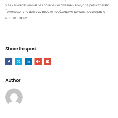
24/7 многоязычный без покера бесплатный бонус за регистрацию
(еженедельно для вас просто необходимо делать правильные
малые ставки
Share this post
Author