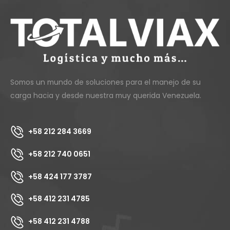
Somos un mundo de soluciones para el manejo de su
carga hacia y desde nuestra muy querida Venezuela.
+58 212 284 3669
+58 212 740 0651
+58 424 177 3787
+58 412 231 4785
+58 412 231 4788