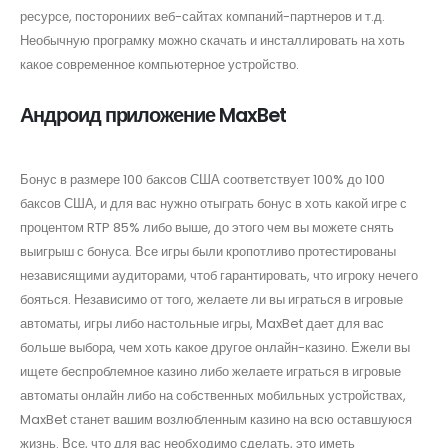
ресурсе, посторониих веб-сайтах компаний-партнеров и т.д.
Необычную програмку можно скачать и инсталлировать на хоть
какое современное компьютерное устройство.
Андроид приложение MaxBet
Бонус в размере 100 баксов США соответствует 100% до 100
баксов США, и для вас нужно отыграть бонус в хоть какой игре с
процентом RTP 85% либо выше, до этого чем вы можете снять
выигрыш с бонуса. Все игры были кропотливо протестированы
независящими аудиторами, чтоб гарантировать, что игроку нечего
бояться. Независимо от того, желаете ли вы играться в игровые
автоматы, игры либо настольные игры, MaxBet дает для вас
больше выбора, чем хоть какое другое онлайн-казино. Ежели вы
ищете беспроблемное казино либо желаете играться в игровые
автоматы онлайн либо на собственных мобильных устройствах,
MaxBet станет вашим возлюбленным казино на всю оставшуюся
жизнь. Все, что для вас необходимо сделать, это иметь