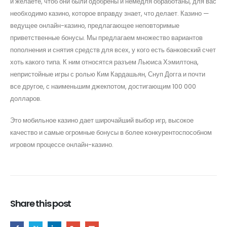
и желаете, чтоб они были одобрены и немедля обработаны, для вас
необходимо казино, которое вправду знает, что делает. Казино —
ведущее онлайн-казино, предлагающее неповторимые
приветственные бонусы. Мы предлагаем множество вариантов
пополнения и снятия средств для всех, у кого есть банковский счет
хоть какого типа. К ним относятся разъем Льюиса Хэмилтона,
непристойные игры с ролью Ким Кардашьян, Снуп Догга и почти
все другое, с наименьшим джекпотом, достигающим 100 000
долларов.
Это мобильное казино дает широчайший выбор игр, высокое
качество и самые огромные бонусы в более конкурентоспособном
игровом процессе онлайн-казино.
Share this post