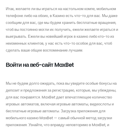
Итак, желаете ли вы играться на настольном компе, мобильном
телефоне либо на обоих, в Казино есть что-то для вас. Мы даже
сообщим для вас, где мы будем хранить бесплатные вращения,
чтоб вы постоянно могли их получить, ежели желаете играться и
выигрывать. Ежели вы новейший игрок в казино либо кто-то из
неизменных клиентов, у нас есть что-то особое для вас, чтоб
сделать ваше общее воспоминание лучшим.
Войти на веб-сайт MaxBet
Мы не будем долго ожидать, пока вы увидите особые бонусы на
депозит и предложения за регистрацию, которые, мы убеждены,
для вас понравятся. MaxBet дает впечатляющее количество
игровых автоматов, включая игровые автоматы, видеослоты и
бесплатные игровые автоматы. Загрузка приложения для
мобильного казино MaxBet — самый обычной метод загрузки
приложения. Узнайте, что вправду неповторимо в MaxBet, и