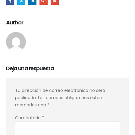
Author
Deja una respuesta
Tu dirección de correo electrónico no será
publicada.
Los campos obligatorios están
marcados con
*
Comentario
*