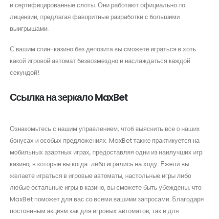
и сертифицированные слоты. Они работают официально по
лицензии, предлагая фаворитные разработки с большими
выигрышами.
С вашим спин-казино без депозита вы сможете играться в хоть
какой игровой автомат безвозмездно и наслаждаться каждой
секундой!.
Ссылка на зеркало MaxBet
Ознакомьтесь с нашим управлением, чтоб выяснить все о наших
бонусах и особых предложениях. MaxBet также практикуется на
мобильных азартных играх, предоставляя одни из наилучших игр
казино, в которые вы когда-либо игрались на ходу. Ежели вы
желаете играться в игровые автоматы, настольные игры либо
любые остальные игры в казино, вы сможете быть убеждены, что
MaxBet поможет для вас со всеми вашими запросами. Благодаря
постоянным акциям как для игровых автоматов, так и для