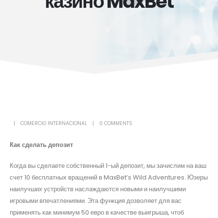
казино MaxBet
COMERCIO INTERNACIONAL
0 COMMENTS
Как сделать депозит
Когда вы сделаете собственный 1-ый депозит, мы зачислим на ваш
счет 10 бесплатных вращений в MaxBet’s Wild Adventures. Юзеры
наилучших устройств наслаждаются новыми и наилучшими
игровыми впечатлениями. Эта функция дозволяет для вас
применять как минимум 50 евро в качестве выигрыша, чтоб