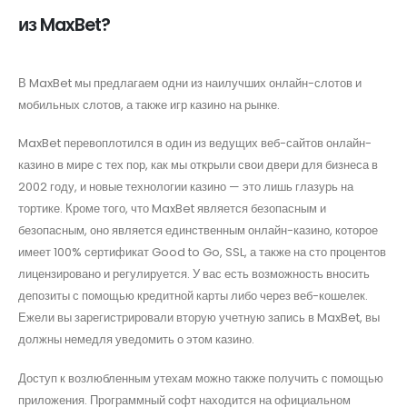
из MaxBet?
В MaxBet мы предлагаем одни из наилучших онлайн-слотов и
мобильных слотов, а также игр казино на рынке.
MaxBet перевоплотился в один из ведущих веб-сайтов онлайн-
казино в мире с тех пор, как мы открыли свои двери для бизнеса в
2002 году, и новые технологии казино — это лишь глазурь на
тортике. Кроме того, что MaxBet является безопасным и
безопасным, оно является единственным онлайн-казино, которое
имеет 100% сертификат Good to Go, SSL, а также на сто процентов
лицензировано и регулируется. У вас есть возможность вносить
депозиты с помощью кредитной карты либо через веб-кошелек.
Ежели вы зарегистрировали вторую учетную запись в MaxBet, вы
должны немедля уведомить о этом казино.
Доступ к возлюбленным утехам можно также получить с помощью
приложения. Программный софт находится на официальном